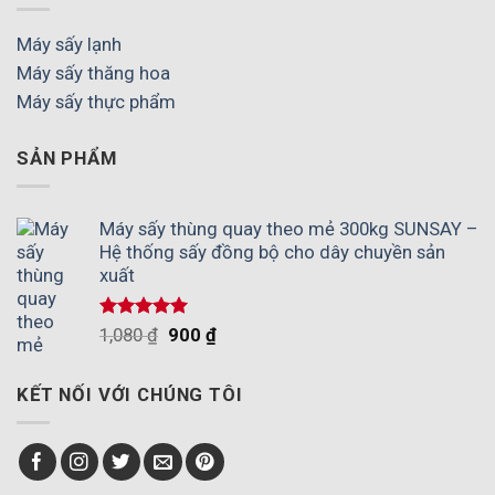
Máy sấy lạnh
Máy sấy thăng hoa
Máy sấy thực phẩm
SẢN PHẨM
Máy sấy thùng quay theo mẻ 300kg SUNSAY –
Hệ thống sấy đồng bộ cho dây chuyền sản
xuất
Được xếp
1,080
₫
900
₫
hạng
5.00
5 sao
KẾT NỐI VỚI CHÚNG TÔI