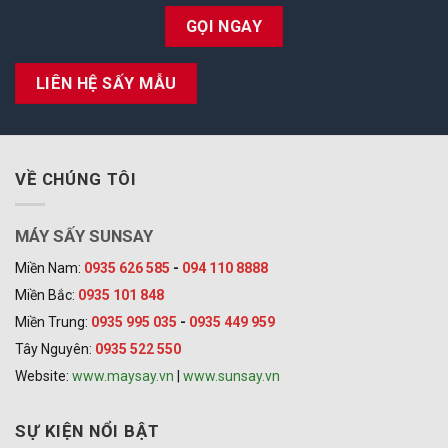
GỌI NGAY
LIÊN HỆ SẤY MẪU
VỀ CHÚNG TÔI
MÁY SẤY SUNSAY
Miền Nam:
0935 626 585
-
094 110 8888
Miền Bắc:
0935 101 848
Miền Trung:
0935 995 035
-
0935 449 959
Tây Nguyên:
0935 522 550
Website:
www.maysay.vn
|
www.sunsay.vn
SỰ KIỆN NỔI BẬT