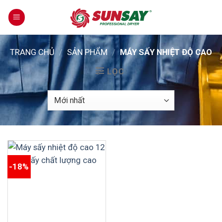
Skip
to
content
TRANG CHỦ
/
SẢN PHẨM
/
MÁY SẤY NHIỆT ĐỘ CAO
LỌC
-18%