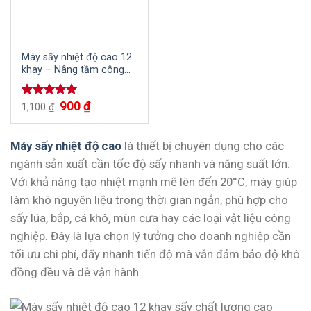
Máy sấy nhiệt độ cao 12
khay – Nâng tầm công
nghệ, tiết kiệm đầu tư
900
₫
Được xếp
1,100
₫
hạng
5.00
5 sao
Máy sấy nhiệt độ cao
là thiết bị chuyên dụng cho các
ngành sản xuất cần tốc độ sấy nhanh và năng suất lớn.
Với khả năng tạo nhiệt mạnh mẽ lên đến 20°C, máy giúp
làm khô nguyên liệu trong thời gian ngắn, phù hợp cho
sấy lúa, bắp, cá khô, mùn cưa hay các loại vật liệu công
nghiệp. Đây là lựa chọn lý tưởng cho doanh nghiệp cần
tối ưu chi phí, đẩy nhanh tiến độ mà vẫn đảm bảo độ khô
đồng đều và dễ vận hành.