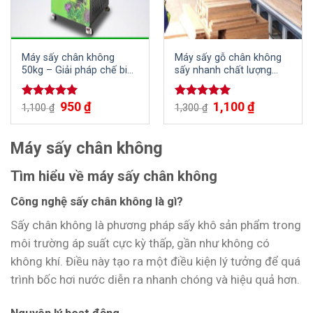
Máy sấy chân không
Máy sấy gỗ chân không
50kg – Giải pháp chế biến
sấy nhanh chất lượng
thực phẩm, nông sản
cao
chất lượng cao
950
₫
1,100
₫
Được xếp
Được xếp
1,100
₫
1,300
₫
hạng
5.00
hạng
5.00
5 sao
5 sao
Máy sấy chân không
Tìm hiểu về máy sấy chân không
Công nghệ sấy chân không là gì?
Sấy chân không là phương pháp sấy khô sản phẩm trong
môi trường áp suất cực kỳ thấp, gần như không có
không khí. Điều này tạo ra một điều kiện lý tưởng để quá
trình bốc hơi nước diễn ra nhanh chóng và hiệu quả hơn.