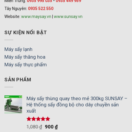
Miền Trung:
0935 995 035
-
0935 449 959
Tây Nguyên:
0935 522 550
Website:
www.maysay.vn
|
www.sunsay.vn
SỰ KIỆN NỔI BẬT
Máy sấy lạnh
Máy sấy thăng hoa
Máy sấy thực phẩm
SẢN PHẨM
Máy sấy thùng quay theo mẻ 300kg SUNSAY –
Hệ thống sấy đồng bộ cho dây chuyền sản
xuất
Được xếp
1,080
₫
900
₫
hạng
5.00