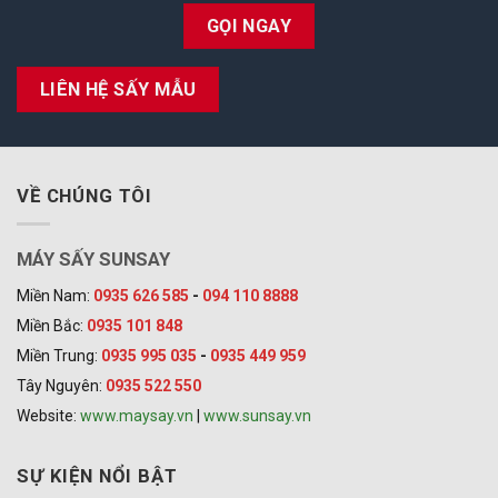
GỌI NGAY
LIÊN HỆ SẤY MẪU
VỀ CHÚNG TÔI
MÁY SẤY SUNSAY
Miền Nam:
0935 626 585
-
094 110 8888
Miền Bắc:
0935 101 848
Miền Trung:
0935 995 035
-
0935 449 959
Tây Nguyên:
0935 522 550
Website:
www.maysay.vn
|
www.sunsay.vn
SỰ KIỆN NỔI BẬT