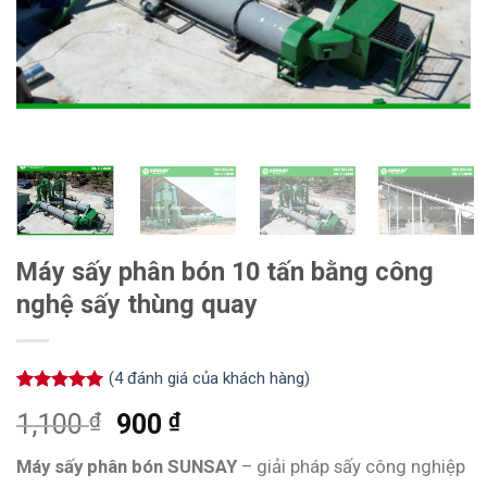
Máy sấy phân bón 10 tấn bằng công
nghệ sấy thùng quay
(
4
đánh giá của khách hàng)
5.00
4
trên 5
₫
₫
1,100
900
dựa trên
đánh giá
Máy sấy phân bón SUNSAY
– giải pháp sấy công nghiệp