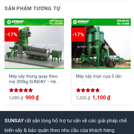
SẢN PHẨM TƯƠNG TỰ
-17%
-17%
Máy sấy thùng quay theo
Máy sấy mùn cưa 5 tấn
mẻ 300kg SUNSAY – Hệ
thống sấy đồng bộ cho
dây chuyền sản xuất
900
₫
1,100
₫
Được xếp
Được xếp
1,080
₫
1,320
₫
hạng
5.00
hạng
4.75
5 sao
5 sao
SUNSAY
rất sẵn lòng hỗ trợ tư vấn về các giải pháp chế
biến sấy & bảo quản theo nhu cầu của khách hàng.