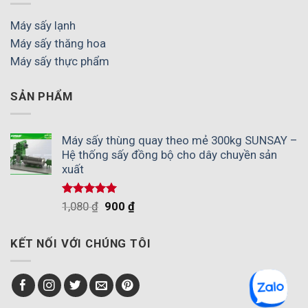
Máy sấy lạnh
Máy sấy thăng hoa
Máy sấy thực phẩm
SẢN PHẨM
Máy sấy thùng quay theo mẻ 300kg SUNSAY –
Hệ thống sấy đồng bộ cho dây chuyền sản
xuất
Được xếp
1,080
₫
900
₫
hạng
5.00
5 sao
KẾT NỐI VỚI CHÚNG TÔI