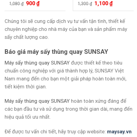
900
₫
1,100
₫
Được xếp
Được xếp
1,080
₫
1,300
₫
hạng
5.00
hạng
5.00
5 sao
5 sao
Chúng tôi sẽ cung cấp dịch vụ tư vấn tận tình, thiết kế
chuyên nghiệp cho nhà máy của bạn và sản phẩm máy
sấy chất lượng cao.
Báo giá máy sấy thùng quay SUNSAY
Máy sấy thùng quay SUNSAY
được thiết kế theo tiêu
chuẩn công nghiệp với giá thành hợp lý, SUNSAY Việt
Nam mang đến cho bạn một giải pháp hoàn toàn mới,
tiết kiệm thời gian.
Máy sấy thùng quay SUNSAY
hoàn toàn xứng đáng để
các bạn đầu tư và sử dụng trong thời gian dài, mang đến
hiệu quả tối ưu nhất.
Để được tư vấn chi tiết, hãy truy cập website:
maysay.vn