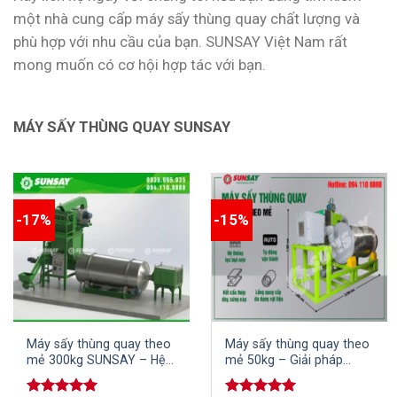
một nhà cung cấp máy sấy thùng quay chất lượng và
phù hợp với nhu cầu của bạn. SUNSAY Việt Nam rất
mong muốn có cơ hội hợp tác với bạn.
MÁY SẤY THÙNG QUAY SUNSAY
-17%
-15%
Máy sấy thùng quay theo
Máy sấy thùng quay theo
mẻ 300kg SUNSAY – Hệ
mẻ 50kg – Giải pháp
thống sấy đồng bộ cho
trong sản xuất hiệu quả
dây chuyền sản xuất
và bền vững