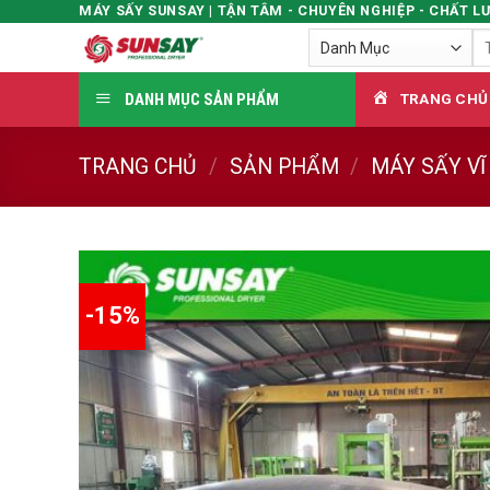
MÁY SẤY SUNSAY | TẬN TÂM - CHUYÊN NGHIỆP - CHẤT L
Skip
Tì
to
ki
content
DANH MỤC SẢN PHẨM
TRANG CHỦ
TRANG CHỦ
/
SẢN PHẨM
/
MÁY SẤY V
-15%