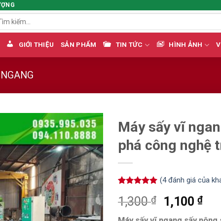
ƯỢNG
m
ếm:
GIỚI THIỆU
SẢN PHẨM
TIN TỨC
HÌNH ẢNH
V
Ĩ NGANG
Máy sấy vĩ ngan
phá công nghệ t
(
4
đánh giá của kh
5.00
4
trên 5
₫
₫
1,300
1,100
dựa trên
đánh giá
Máy sấy vĩ ngang sấy nông