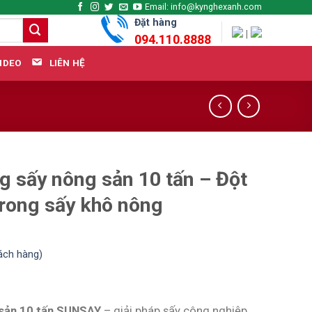
Email: info@kynghexanh.com
Đặt hàng
|
094.110.8888
LIÊN HỆ
IDEO
g sấy nông sản 10 tấn – Đột
rong sấy khô nông
ách hàng)
 sản 10 tấn SUNSAY
– giải pháp sấy công nghiệp