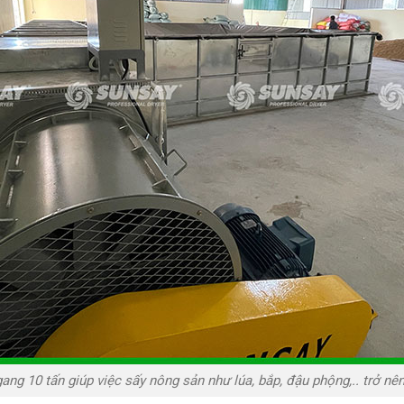
ang 10 tấn giúp việc sấy nông sản như lúa, bắp, đậu phộng,.. trở n