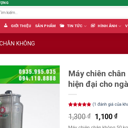
ƯỢNG
m
ếm:
GIỚI THIỆU
SẢN PHẨM
TIN TỨC
HÌNH ẢNH
V
 CHÂN KHÔNG
Máy chiên chân
hiện đại cho ng
(
1
đánh giá của kh
5.00
1
trên 5
₫
₫
1,300
1,100
dựa trên
đánh giá
Máy chiên chân không 50 k