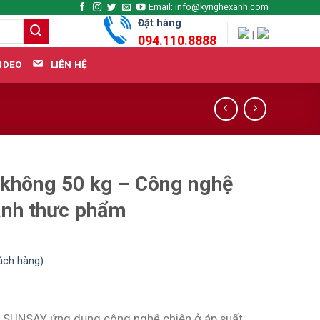
Email: info@kynghexanh.com
Đặt hàng
|
094.110.8888
LIÊN HỆ
IDEO
 không 50 kg – Công nghệ
ành thưc phẩm
ách hàng)
g SUNSAY ứng dụng công nghệ chiên ở áp suất