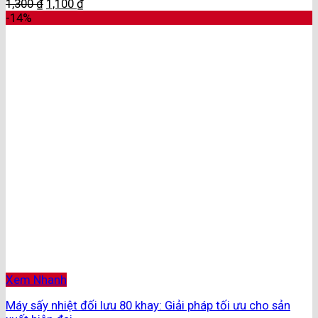
1,300
₫
1,100
₫
-14%
Xem Nhanh
Máy sấy nhiệt đối lưu 80 khay: Giải pháp tối ưu cho sản