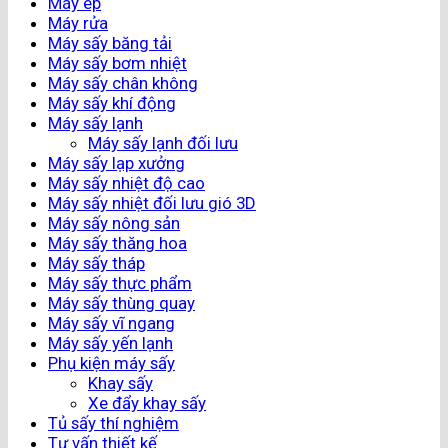
Máy ép
Máy rửa
Máy sấy băng tải
Máy sấy bơm nhiệt
Máy sấy chân không
Máy sấy khí động
Máy sấy lạnh
Máy sấy lạnh đối lưu
Máy sấy lạp xưởng
Máy sấy nhiệt độ cao
Máy sấy nhiệt đối lưu gió 3D
Máy sấy nông sản
Máy sấy thăng hoa
Máy sấy tháp
Máy sấy thực phẩm
Máy sấy thùng quay
Máy sấy vĩ ngang
Máy sấy yến lạnh
Phụ kiện máy sấy
Khay sấy
Xe đẩy khay sấy
Tủ sấy thí nghiệm
Tư vấn thiết kế