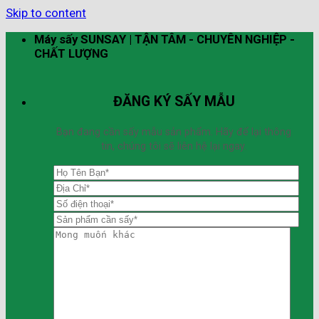
Skip to content
Máy sấy SUNSAY | TẬN TÂM - CHUYÊN NGHIỆP -
CHẤT LƯỢNG
ĐĂNG KÝ SẤY MẪU
Bạn đang cần sấy mẫu sản phẩm. Hãy để lại thông
tin, chúng tôi sẽ liên hệ lại ngay.