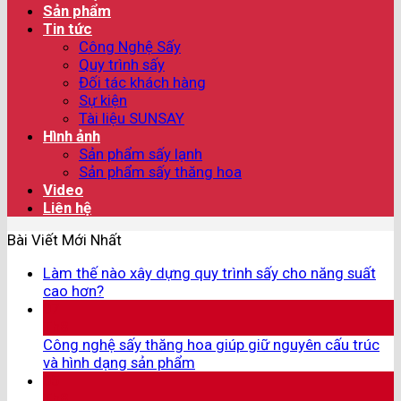
Sản phẩm
Tin tức
Công Nghệ Sấy
Quy trình sấy
Đối tác khách hàng
Sự kiện
Tài liệu SUNSAY
Hình ảnh
Sản phẩm sấy lạnh
Sản phẩm sấy thăng hoa
Video
Liên hệ
Bài Viết Mới Nhất
Làm thế nào xây dựng quy trình sấy cho năng suất
cao hơn?
07
Th8
Công nghệ sấy thăng hoa giúp giữ nguyên cấu trúc
và hình dạng sản phẩm
05
Th8