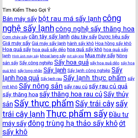
Tìm Kiếm Theo Gợi Ý
công
bột rau má sấy lạnh
Bán máy sấy
nghệ sấy lạnh
công nghệ sấy thăng hoa
cần tây sấy lạnh
dâu tây sấy
Dược liệu sấy
Cơm cháy sấy
Giá máy sấy
Giá máy sấy lạnh
hành sấy khô
Hoa hồng sấy khô
Hoa quả sấy
hoa quả sấy khô
hoa quả sấy dẻo
hoa quả sấy
Mua máy sấy
lạnh
khoai lang sấy
Nông
Hình ảnh máy sấy
mít sấy khô
Sấy hoa quả
Sấy công nghiệp
sản sấy
sấy hoa quả dẻo
sấy hoa
Sấy
Sấy lạnh
sấy long nhãn
Sấy lạnh công nghiệp
quả khô
Sấy lạnh thực phẩm
lạnh hoa quả
Sấy lạnh rau
sấy
Sấy nông sản
sấy rau củ quả
sấy rau củ
mít khô
sấy thăng hoa rau củ
Sấy thủy
sấy thăng hoa
Sấy thực phẩm
sấy
Sấy trái cây
sản
Thực phẩm sấy
trái cây lạnh
Đầu tư
đông trùng hạ thảo sấy khô
ớt
máy sấy
sấy khô