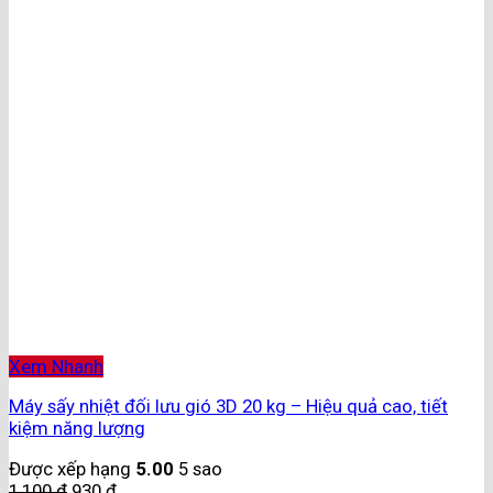
Xem Nhanh
Máy sấy nhiệt đối lưu gió 3D 20 kg – Hiệu quả cao, tiết
kiệm năng lượng
Được xếp hạng
5.00
5 sao
1,100
₫
930
₫