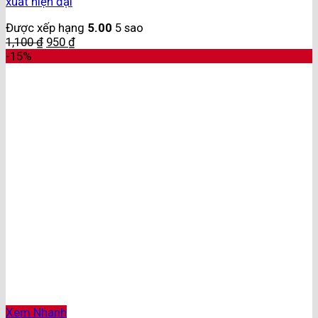
xuất hiện đại
Được xếp hạng
5.00
5 sao
1,100
₫
950
₫
-15%
Xem Nhanh