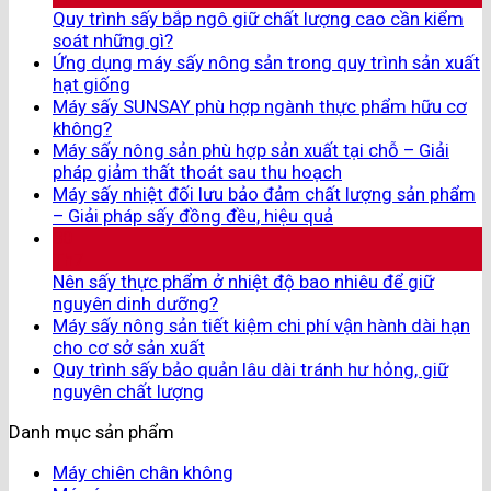
Quy trình sấy bắp ngô giữ chất lượng cao cần kiểm
soát những gì?
Ứng dụng máy sấy nông sản trong quy trình sản xuất
hạt giống
Máy sấy SUNSAY phù hợp ngành thực phẩm hữu cơ
không?
Máy sấy nông sản phù hợp sản xuất tại chỗ – Giải
pháp giảm thất thoát sau thu hoạch
Máy sấy nhiệt đối lưu bảo đảm chất lượng sản phẩm
– Giải pháp sấy đồng đều, hiệu quả
30
Th7
Nên sấy thực phẩm ở nhiệt độ bao nhiêu để giữ
nguyên dinh dưỡng?
Máy sấy nông sản tiết kiệm chi phí vận hành dài hạn
cho cơ sở sản xuất
Quy trình sấy bảo quản lâu dài tránh hư hỏng, giữ
nguyên chất lượng
Danh mục sản phẩm
Máy chiên chân không