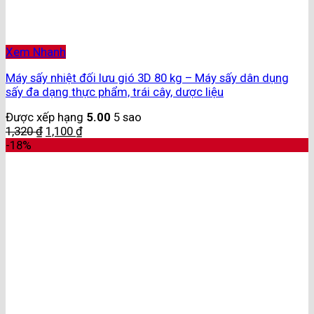
Xem Nhanh
Máy sấy nhiệt đối lưu gió 3D 80 kg – Máy sấy dân dụng
sấy đa dạng thực phẩm, trái cây, dược liệu
Được xếp hạng
5.00
5 sao
1,320
₫
1,100
₫
-18%