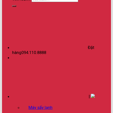
Đặt
hàng
094.110.8888
|
Máy sấy lạnh