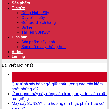
Sản phẩm
Tin tức
Công Nghệ Sấy
Quy trình sấy
Đối tác khách hàng
Sự kiện
Tài liệu SUNSAY
Hình ảnh
Sản phẩm sấy lạnh
Sản phẩm sấy thăng hoa
Video
Liên hệ
Bài Viết Mới Nhất
05
Th8
Quy trình sấy bắp ngô giữ chất lượng cao cần kiểm
soát những gì?
Ứng dụng máy sấy nông sản trong quy trình sản xuất
hạt giống
Máy sấy SUNSAY phù hợp ngành thực phẩm hữu cơ
không?