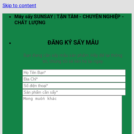
Skip to content
Máy sấy SUNSAY | TẬN TÂM - CHUYÊN NGHIỆP -
CHẤT LƯỢNG
ĐĂNG KÝ SẤY MẪU
Bạn đang cần sấy mẫu sản phẩm. Hãy để lại thông
tin, chúng tôi sẽ liên hệ lại ngay.