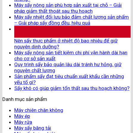
Máy sấy nông sản phù hợp sản xuất tại chỗ – Giải
pháp giảm thất thoát sau thu hoạch
Máy sấy nhiệt đối lưu bảo đảm chất lượng sản phẩm
– Giải pháp sấy đồng đều, hiệu quả
30
Th7
Nên sấy thực phẩm ở nhiệt độ bao nhiêu để giữ
nguyên dinh dưỡng?
Máy sấy nông sản tiết kiệm chi phí vận hành dài hạn
cho cơ sở sản xuất
Quy trình sấy bảo quản lâu dài tránh hư hỏng, giữ
nguyên chất lượng
Sản phẩm sấy đạt tiêu chuẩn xuất khẩu cần những
yếu tố gì?
Sấy khô có giúp giảm tổn thất sau thu hoạch không?
Danh mục sản phẩm
Máy chiên chân không
Máy ép
Máy rửa
Máy sấy băng tải