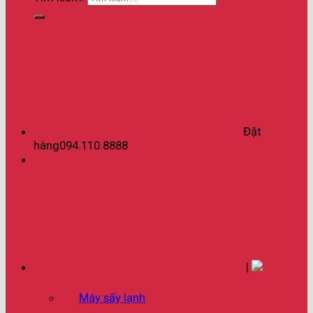
Đặt
hàng
094.110.8888
|
Máy sấy lạnh