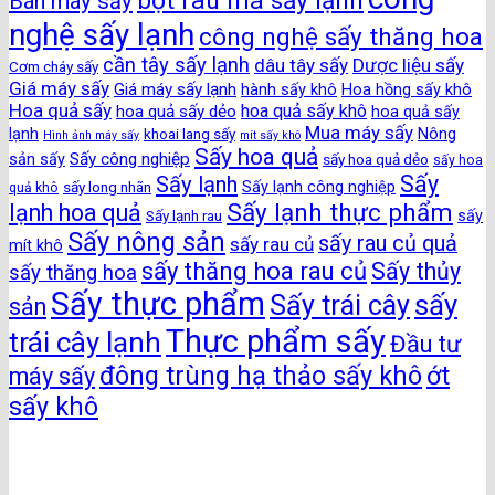
bột rau má sấy lạnh
Bán máy sấy
nghệ sấy lạnh
công nghệ sấy thăng hoa
cần tây sấy lạnh
dâu tây sấy
Dược liệu sấy
Cơm cháy sấy
Giá máy sấy
Giá máy sấy lạnh
hành sấy khô
Hoa hồng sấy khô
Hoa quả sấy
hoa quả sấy khô
hoa quả sấy dẻo
hoa quả sấy
Mua máy sấy
lạnh
khoai lang sấy
Nông
Hình ảnh máy sấy
mít sấy khô
Sấy hoa quả
Sấy công nghiệp
sản sấy
sấy hoa quả dẻo
sấy hoa
Sấy
Sấy lạnh
sấy long nhãn
Sấy lạnh công nghiệp
quả khô
Sấy lạnh thực phẩm
lạnh hoa quả
Sấy lạnh rau
sấy
Sấy nông sản
sấy rau củ quả
sấy rau củ
mít khô
sấy thăng hoa rau củ
Sấy thủy
sấy thăng hoa
Sấy thực phẩm
sấy
Sấy trái cây
sản
Thực phẩm sấy
trái cây lạnh
Đầu tư
đông trùng hạ thảo sấy khô
ớt
máy sấy
sấy khô