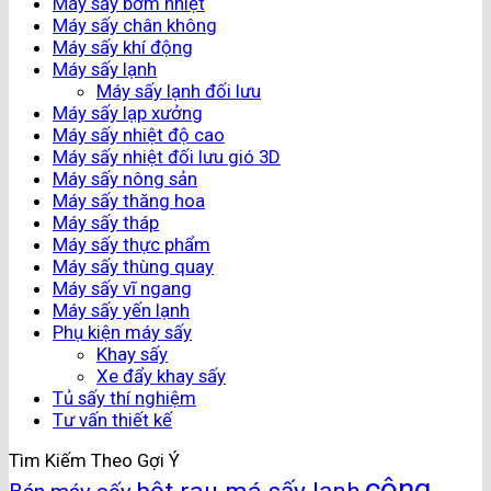
Máy sấy bơm nhiệt
Máy sấy chân không
Máy sấy khí động
Máy sấy lạnh
Máy sấy lạnh đối lưu
Máy sấy lạp xưởng
Máy sấy nhiệt độ cao
Máy sấy nhiệt đối lưu gió 3D
Máy sấy nông sản
Máy sấy thăng hoa
Máy sấy tháp
Máy sấy thực phẩm
Máy sấy thùng quay
Máy sấy vĩ ngang
Máy sấy yến lạnh
Phụ kiện máy sấy
Khay sấy
Xe đẩy khay sấy
Tủ sấy thí nghiệm
Tư vấn thiết kế
Tìm Kiếm Theo Gợi Ý
công