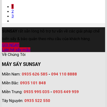
1
2
3
SUNSAY
rất sẵn lòng hỗ trợ tư vấn về các giải pháp chế
biến sấy & bảo quản theo nhu cầu của khách hàng.
GỌI NGAY
Liên hệ sấy mẫu
Về Chúng Tôi
MÁY SẤY SUNSAY
Miền Nam:
0935 626 585
-
094 110 8888
Miền Bắc:
0935 101 848
Miền Trung:
0935 995 035
-
0935 449 959
Tây Nguyên:
0935 522 550