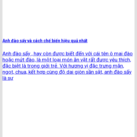
Anh đào sấy và cách chế biến hiệu quả nhất
Anh đào sấy , hay còn được biết đến với cái tên ô mai đào
hoặc mứt đào, là một loại món ăn vặt rất được yêu thích,
đặc biệt là trong giới trẻ. Với hương vị đặc trưng mặn,
ngọt, chua, kết hợp cùng độ dai giòn sần sật, anh đào sấy
là sự