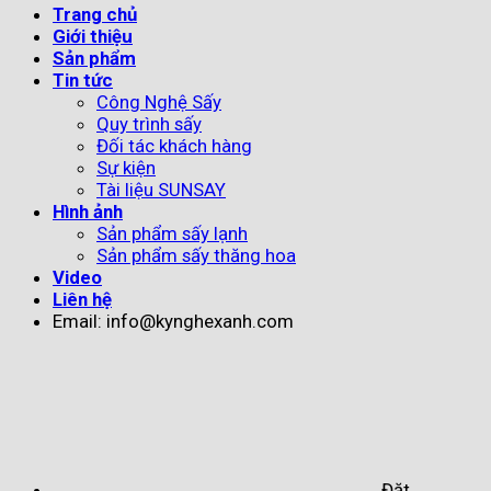
Trang chủ
Giới thiệu
Sản phẩm
Tin tức
Công Nghệ Sấy
Quy trình sấy
Đối tác khách hàng
Sự kiện
Tài liệu SUNSAY
Hình ảnh
Sản phẩm sấy lạnh
Sản phẩm sấy thăng hoa
Video
Liên hệ
Email: info@kynghexanh.com
Đặt