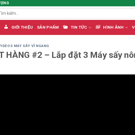
ƯỢNG
m
ếm:
GIỚI THIỆU
SẢN PHẨM
TIN TỨC
HÌNH ẢNH
V
VIDEOS MÁY SẤY VĨ NGANG
 HÀNG #2 – Lắp đặt 3 Máy sấy nôn