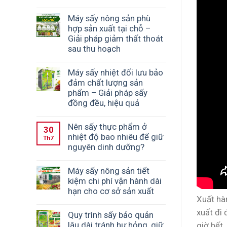
Máy sấy nông sản phù
hợp sản xuất tại chỗ –
Giải pháp giảm thất thoát
sau thu hoạch
Máy sấy nhiệt đối lưu bảo
đảm chất lượng sản
phẩm – Giải pháp sấy
đồng đều, hiệu quả
Nên sấy thực phẩm ở
30
nhiệt độ bao nhiêu để giữ
Th7
nguyên dinh dưỡng?
Máy sấy nông sản tiết
kiệm chi phí vận hành dài
hạn cho cơ sở sản xuất
Xuất hà
xuất đi 
Quy trình sấy bảo quản
lâu dài tránh hư hỏng, giữ
giờ hết.