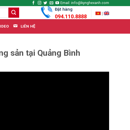
Email: info@kynghexanh.com
Đặt hàng
|
094.110.8888
LIÊN HỆ
IDEO
g sản tại Quảng Bình