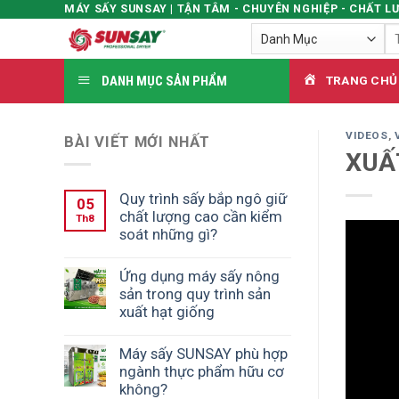
MÁY SẤY SUNSAY | TẬN TÂM - CHUYÊN NGHIỆP - CHẤT L
Skip
Tì
to
ki
content
DANH MỤC SẢN PHẨM
TRANG CHỦ
VIDEOS
,
BÀI VIẾT MỚI NHẤT
XUẤT
Quy trình sấy bắp ngô giữ
05
chất lượng cao cần kiểm
Th8
soát những gì?
Ứng dụng máy sấy nông
sản trong quy trình sản
xuất hạt giống
Máy sấy SUNSAY phù hợp
ngành thực phẩm hữu cơ
không?