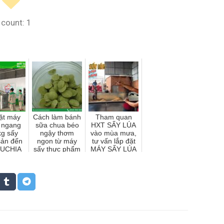
 count:
1
ặt máy
Cách làm bánh
Tham quan
ĩ ngang
sữa chua béo
HXT SẤY LÚA
kg sấy
ngậy thơm
vào mùa mưa,
sản đến
ngon từ máy
tư vấn lắp đặt
UCHIA
sấy thực phẩm
MÁY SẤY LÚA
SUNSAY 2023
hiệu quả | Máy
sấy nông sản
SUNSAY