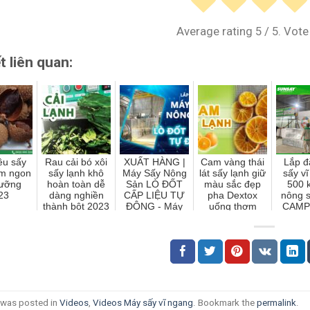
Average rating
5
/ 5. Vote
ết liên quan:
iều sấy
Rau cải bó xôi
XUẤT HÀNG |
Cam vàng thái
Lắp đ
ơm ngon
sấy lạnh khô
Máy Sấy Nông
lát sấy lạnh giữ
sấy v
cưỡng
hoàn toàn dễ
Sản LÒ ĐỐT
màu sắc đẹp
500 
23
dàng nghiền
CẤP LIỆU TỰ
pha Dextox
nông 
thành bột 2023
ĐỘNG - Máy
uống thơm
CAMP
sấy vĩ ngang
ngon không
đảo chiều gió
tưởng 2023
SUNSAY
y was posted in
Videos
,
Videos Máy sấy vĩ ngang
. Bookmark the
permalink
.