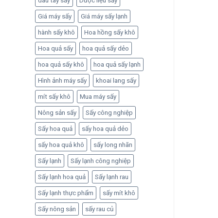
dâu tây sấy
Dược liệu sấy
Giá máy sấy
Giá máy sấy lạnh
hành sấy khô
Hoa hồng sấy khô
Hoa quả sấy
hoa quả sấy dẻo
hoa quả sấy khô
hoa quả sấy lạnh
Hình ảnh máy sấy
khoai lang sấy
mít sấy khô
Mua máy sấy
Nông sản sấy
Sấy công nghiệp
Sấy hoa quả
sấy hoa quả dẻo
sấy hoa quả khô
sấy long nhãn
Sấy lạnh
Sấy lạnh công nghiệp
Sấy lạnh hoa quả
Sấy lạnh rau
Sấy lạnh thực phẩm
sấy mít khô
Sấy nông sản
sấy rau củ