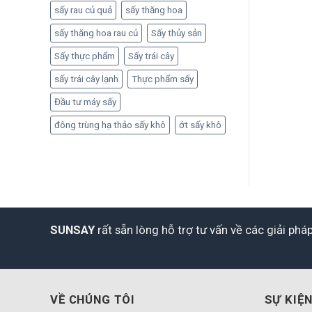
sấy rau củ quả
sấy thăng hoa
sấy thăng hoa rau củ
Sấy thủy sản
Sấy thực phẩm
Sấy trái cây
sấy trái cây lạnh
Thực phẩm sấy
Đầu tư máy sấy
đông trùng hạ thảo sấy khô
ớt sấy khô
SUNSAY
rất sẵn lòng hỗ trợ tư vấn về các giải ph
VỀ CHÚNG TÔI
SỰ KIỆN