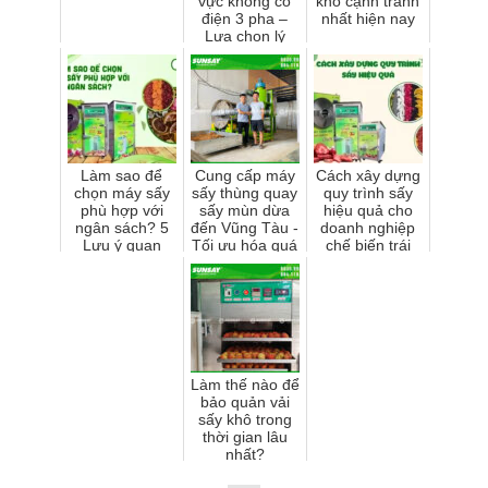
vực không có
khô cạnh tranh
điện 3 pha –
nhất hiện nay
Lựa chọn lý
tưởng cho
nông hộ nhỏ lẻ
Làm sao để
Cung cấp máy
Cách xây dựng
chọn máy sấy
sấy thùng quay
quy trình sấy
phù hợp với
sấy mùn dừa
hiệu quả cho
ngân sách? 5
đến Vũng Tàu -
doanh nghiệp
Lưu ý quan
Tối ưu hóa quá
chế biến trái
trọng
trình sản xuất
cây sấy
mùn dừa
Làm thế nào để
bảo quản vải
sấy khô trong
thời gian lâu
nhất?