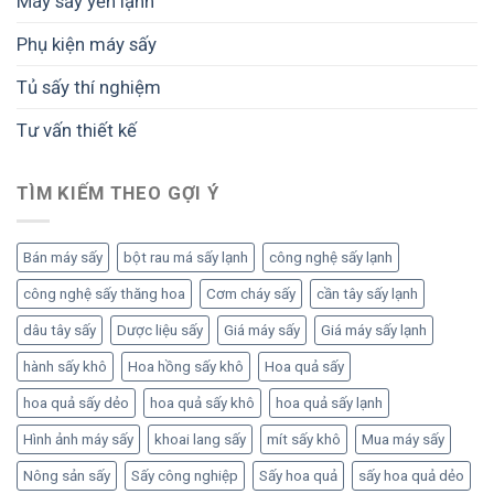
Máy sấy yến lạnh
Phụ kiện máy sấy
Tủ sấy thí nghiệm
Tư vấn thiết kế
TÌM KIẾM THEO GỢI Ý
Bán máy sấy
bột rau má sấy lạnh
công nghệ sấy lạnh
công nghệ sấy thăng hoa
Cơm cháy sấy
cần tây sấy lạnh
dâu tây sấy
Dược liệu sấy
Giá máy sấy
Giá máy sấy lạnh
hành sấy khô
Hoa hồng sấy khô
Hoa quả sấy
hoa quả sấy dẻo
hoa quả sấy khô
hoa quả sấy lạnh
Hình ảnh máy sấy
khoai lang sấy
mít sấy khô
Mua máy sấy
Nông sản sấy
Sấy công nghiệp
Sấy hoa quả
sấy hoa quả dẻo