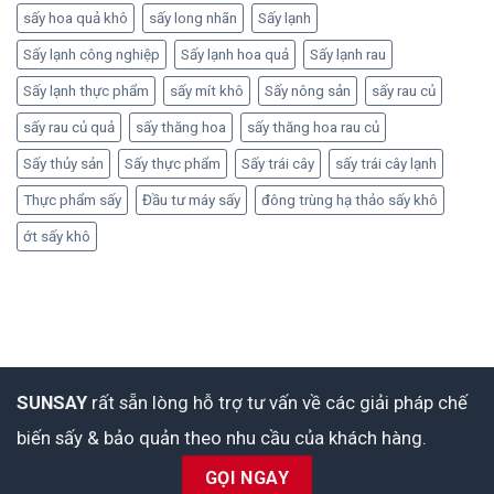
sấy hoa quả khô
sấy long nhãn
Sấy lạnh
Sấy lạnh công nghiệp
Sấy lạnh hoa quả
Sấy lạnh rau
Sấy lạnh thực phẩm
sấy mít khô
Sấy nông sản
sấy rau củ
sấy rau củ quả
sấy thăng hoa
sấy thăng hoa rau củ
Sấy thủy sản
Sấy thực phẩm
Sấy trái cây
sấy trái cây lạnh
Thực phẩm sấy
Đầu tư máy sấy
đông trùng hạ thảo sấy khô
ớt sấy khô
SUNSAY
rất sẵn lòng hỗ trợ tư vấn về các giải pháp chế
biến sấy & bảo quản theo nhu cầu của khách hàng.
GỌI NGAY