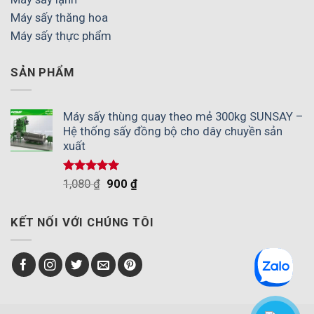
Máy sấy thăng hoa
Máy sấy thực phẩm
SẢN PHẨM
Máy sấy thùng quay theo mẻ 300kg SUNSAY –
Hệ thống sấy đồng bộ cho dây chuyền sản
xuất
Được xếp
1,080
₫
900
₫
hạng
5.00
5 sao
KẾT NỐI VỚI CHÚNG TÔI