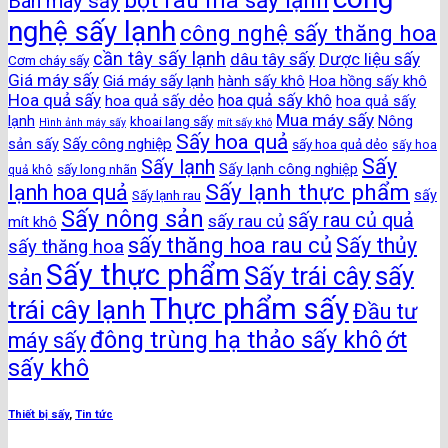
bột rau má sấy lạnh
Bán máy sấy
nghệ sấy lạnh
công nghệ sấy thăng hoa
cần tây sấy lạnh
dâu tây sấy
Dược liệu sấy
Cơm cháy sấy
Giá máy sấy
Giá máy sấy lạnh
hành sấy khô
Hoa hồng sấy khô
Hoa quả sấy
hoa quả sấy khô
hoa quả sấy dẻo
hoa quả sấy
Mua máy sấy
lạnh
khoai lang sấy
Nông
Hình ảnh máy sấy
mít sấy khô
Sấy hoa quả
Sấy công nghiệp
sản sấy
sấy hoa quả dẻo
sấy hoa
Sấy
Sấy lạnh
sấy long nhãn
Sấy lạnh công nghiệp
quả khô
Sấy lạnh thực phẩm
lạnh hoa quả
Sấy lạnh rau
sấy
Sấy nông sản
sấy rau củ quả
sấy rau củ
mít khô
sấy thăng hoa rau củ
Sấy thủy
sấy thăng hoa
Sấy thực phẩm
sấy
Sấy trái cây
sản
Thực phẩm sấy
trái cây lạnh
Đầu tư
đông trùng hạ thảo sấy khô
ớt
máy sấy
sấy khô
Thiết bị sấy
,
Tin tức