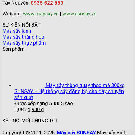
Tây Nguyên:
0935 522 550
Website:
www.maysay.vn
|
www.sunsay.vn
SỰ KIỆN NỔI BẬT
Máy sấy lạnh
Máy sấy thăng hoa
Máy sấy thực phẩm
Sản phẩm
Máy sấy thùng quay theo mẻ 300kg
SUNSAY – Hệ thống sấy đồng bộ cho dây chuyền
sản xuất
Được xếp hạng
5.00
5 sao
1,080
₫
900
₫
KẾT NỐI VỚI CHÚNG TÔI
Copyright ® 2011-2026.
Máy sấy SUNSAY
Máy sấy Việt,