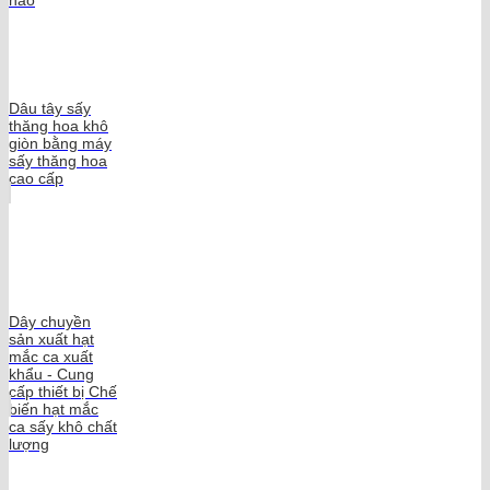
Dâu tây sấy
thăng hoa khô
giòn bằng máy
sấy thăng hoa
cao cấp
Dây chuyền
sản xuất hạt
mắc ca xuất
khẩu - Cung
cấp thiết bị Chế
biến hạt mắc
ca sấy khô chất
lượng