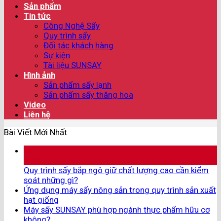
Sản phẩm
Tin tức
Công Nghệ Sấy
Quy trình sấy
Đối tác khách hàng
Sự kiện
Tài liệu SUNSAY
Hình ảnh
Sản phẩm sấy lạnh
Sản phẩm sấy thăng hoa
Video
Liên hệ
Bài Viết Mới Nhất
05
Th8
Quy trình sấy bắp ngô giữ chất lượng cao cần kiểm
soát những gì?
Ứng dụng máy sấy nông sản trong quy trình sản xuất
hạt giống
Máy sấy SUNSAY phù hợp ngành thực phẩm hữu cơ
không?