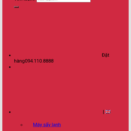
Đặt
hàng
094.110.8888
|
Máy sấy lạnh