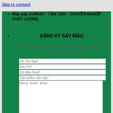
Skip to content
Máy sấy SUNSAY | TẬN TÂM - CHUYÊN NGHIỆP -
CHẤT LƯỢNG
ĐĂNG KÝ SẤY MẪU
Bạn đang cần sấy mẫu sản phẩm. Hãy để lại thông
tin, chúng tôi sẽ liên hệ lại ngay.