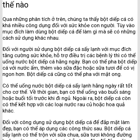
thế nào
Qua những phân tích ở trên, chúng ta thấy bột diếp cá có
khá nhiều công dụng đối với sức khỏe con người. Tùy vào
mục đích làm dùng bột diếp cá để làm gì mà sẽ có những
cách sử dụng khác nhau.
Đối với người sử dụng bột diếp cá sấy lạnh với mục đích
tăng cường sức khỏe, hỗ trợ điều trị các bệnh lý thì có thể
uống nước bột diếp cá hằng ngày. Bạn có thể pha bột diếp
cá với nước ấm, thêm vào sữa đặc hoặc sữa tươi để có vị
ngon hơn. Bột diếp cá cũng có thể pha với mật ong.
Có thể uống nước bột diếp cá sấy lạnh hằng ngày rất tốt
cho cơ thể. Về thời gian, bạn có thể uống vào buổi sáng
hoặc buổi tối trước khi đi ngủ. Ngoài ra, bột diếp cá còn
có thể kết hợp với các loại nước rau củ hoặc hoa quả
khác.
Đối với công dụng sử dụng bột diếp cá để đắp mặt làm
đẹp, bạn có thể áp dụng các công thức sau. Bột diếp cá
sấy lạnh có thể trộn với sữa chua, sữa tươi không đường