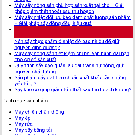
Máy sấy nông sản phù hợp sản xuất tại chỗ – Giải
pháp giảm thất thoát sau thu hoạch
Máy sấy nhiệt đối lưu bảo đảm chất lượng sản phẩm
– Giải pháp sấy đồng đều, hiệu quả
30
Th7
Nên sấy thực phẩm ở nhiệt độ bao nhiêu để giữ
nguyên dinh dưỡng?
Máy sấy nông sản tiết kiệm chi phí vận hành dài hạn
cho cơ sở sản xuất
Quy trình sấy bảo quản lâu dài tránh hư hỏng, giữ
nguyên chất lượng
Sản phẩm sấy đạt tiêu chuẩn xuất khẩu cần những
yếu tố gì?
Sấy khô có giúp giảm tổn thất sau thu hoạch không?
Danh mục sản phẩm
Máy chiên chân không
Máy ép
Máy rửa
Máy sấy băng tải