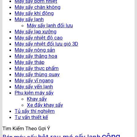
Máy sấy bơm nhiệt
Máy sấy chân không
Máy sấy khí động
Máy sấy lạnh
Máy sấy lạnh đối lưu
Máy sấy lạp xưởng
Máy sấy nhiệt độ cao
Máy sấy nhiệt đối lưu gió 3D
Máy sấy nông sản
Máy sấy thăng hoa
Máy sấy tháp
Máy sấy thực phẩm
Máy sấy thùng quay
Máy sấy vĩ ngang
Máy sấy yến lạnh
Phụ kiện máy sấy
Khay sấy
Xe đẩy khay sấy
Tủ sấy thí nghiệm
Tư vấn thiết kế
Tìm Kiếm Theo Gợi Ý
công