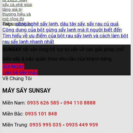
sấy cà phê giúp
tăng giá trị
thương hiệu và
mở rộng thị
Tags:
công nghệ sấy lạnh
,
dâu tây sấy
,
sấy rau củ quả
.
phần xuất khẩu
Công dụng của bột gừng sấy lạnh mà ít người biết đến
Tìm hiểu về ưu điểm của bột rau sấy lạnh và cách làm bột
rau sấy lạnh nhanh nhất
SUNSAY
rất sẵn lòng hỗ trợ tư vấn về các giải pháp chế
biến sấy & bảo quản theo nhu cầu của khách hàng.
GỌI NGAY
Liên hệ sấy mẫu
Về Chúng Tôi
MÁY SẤY SUNSAY
Miền Nam:
0935 626 585
-
094 110 8888
Miền Bắc:
0935 101 848
Miền Trung:
0935 995 035
-
0935 449 959