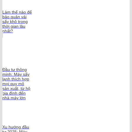
Làm thế nào để
bảo quản vải
sấy khô trong
thời gian lâu
nhất?
Đầu tư thông
minh: Máy sấy
lạnh thích hợp
mọi quy mô
sản xuất, từ hộ
gia đình đến
nhà máy lớn
Xu hướng đầu
tư 2025: Máy