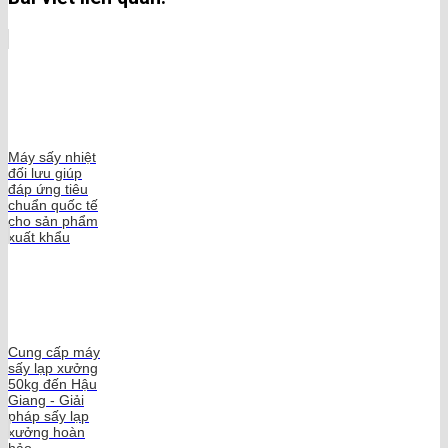
Máy sấy nhiệt
đối lưu giúp
đáp ứng tiêu
chuẩn quốc tế
cho sản phẩm
xuất khẩu
Cung cấp máy
sấy lạp xưởng
50kg đến Hậu
Giang - Giải
pháp sấy lạp
xưởng hoàn
hảo