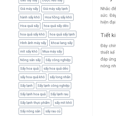
dâu tây sấy
Dược liệu sấy
Nhắc đế
Giá máy sấy
Giá máy sấy lạnh
sức. Đâ
hành sấy khô
Hoa hồng sấy khô
hiện đạ
Hoa quả sấy
hoa quả sấy dẻo
Tiết k
hoa quả sấy khô
hoa quả sấy lạnh
Hình ảnh máy sấy
khoai lang sấy
Đây chí
mít sấy khô
Mua máy sấy
thiết kế
đáp ứng
Nông sản sấy
Sấy công nghiệp
nóng nh
Sấy hoa quả
sấy hoa quả dẻo
sấy hoa quả khô
sấy long nhãn
Sấy lạnh
Sấy lạnh công nghiệp
Sấy lạnh hoa quả
Sấy lạnh rau
Sấy lạnh thực phẩm
sấy mít khô
Sấy nông sản
sấy rau củ