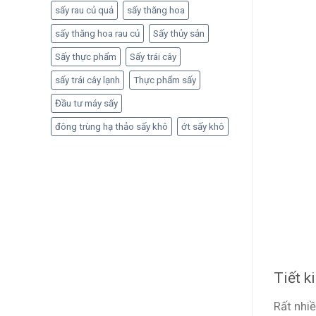
sấy rau củ quả
sấy thăng hoa
sấy thăng hoa rau củ
Sấy thủy sản
Sấy thực phẩm
Sấy trái cây
sấy trái cây lạnh
Thực phẩm sấy
Đầu tư máy sấy
đông trùng hạ thảo sấy khô
ớt sấy khô
Tiết k
Rất nhiề