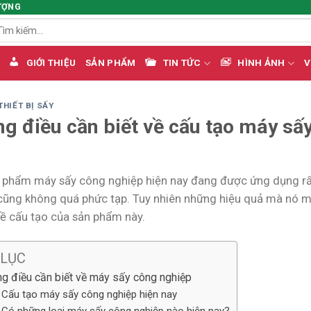
ƯỢNG
m
ếm:
GIỚI THIỆU
SẢN PHẨM
TIN TỨC
HÌNH ẢNH
V
THIẾT BỊ SẤY
g điều cần biết về cấu tạo máy sấ
 phẩm máy sấy công nghiệp hiện nay đang được ứng dụng rấ
ũng không quá phức tạp. Tuy nhiên những hiệu quả mà nó mang
về cấu tạo của sản phẩm này.
 LỤC
g điều cần biết về máy sấy công nghiệp
Cấu tạo máy sấy công nghiệp hiện nay