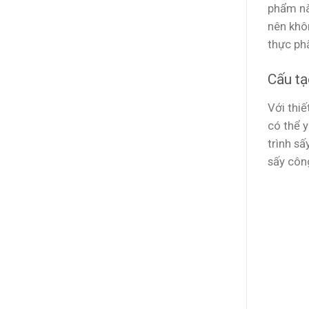
phẩm nà
nên khô
thực ph
Cấu tạ
Với thiế
có thể 
trình sấ
sấy côn