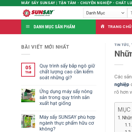
MÁY SẤY SUNSAY | TẬN TÂM - CHUYÊN NGHIỆP - CHẤT L
Skip
Tì
to
ki
content
DANH MỤC SẢN PHẨM
TRANG CHỦ
TIN TỨC
,
BÀI VIẾT MỚI NHẤT
Nhữn
Quy trình sấy bắp ngô giữ
05
chất lượng cao cần kiểm
Th8
Các sản
soát những gì?
nghiệp
c
Ứng dụng máy sấy nông
rõ hơn 
sản trong quy trình sản
xuất hạt giống
MỤC
Máy sấy SUNSAY phù hợp
Nhữn
ngành thực phẩm hữu cơ
không?