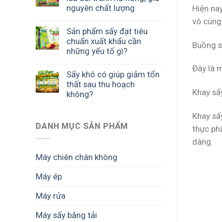
nguyên chất lượng
Hiện na
vô cùng
Sản phẩm sấy đạt tiêu
chuẩn xuất khẩu cần
Buồng 
những yếu tố gì?
Đây là m
Sấy khô có giúp giảm tổn
thất sau thu hoạch
Khay sấ
không?
Khay sấ
DANH MỤC SẢN PHẨM
thực phẩ
dàng.
Máy chiên chân không
Máy ép
Máy rửa
Máy sấy băng tải