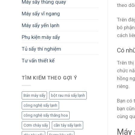
Máy sấy thùng quay
theo dõ
Máy sấy vĩ ngang
Trên đâ
Máy sấy yến lạnh
bô phận
cách liê
Phụ kiện máy sấy
Tủ sấy thí nghiệm
Có nhữ
Tư vấn thiết kế
Trên th
chức nă
TÌM KIẾM THEO GỢI Ý
hồng ng
riêng.
Bán máy sấy
bột rau má sấy lạnh
Bạn có 
công nghệ sấy lạnh
bạn cũn
công nghệ sấy thăng hoa
cùng qu
Cơm cháy sấy
cần tây sấy lạnh
Máy 