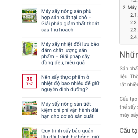
Máy 
Máy sấy nông sản phù
hợp sản xuất tại chỗ –
Giải pháp giảm thất thoát
sau thu hoạch
Máy sấy nhiệt đối lưu bảo
đảm chất lượng sản
Nhữn
phẩm – Giải pháp sấy
đồng đều, hiệu quả
Sản phẩ
liệu. T
Nên sấy thực phẩm ở
30
nhiệt độ bao nhiêu để giữ
rất nhiề
Th7
nguyên dinh dưỡng?
Cấu tạo
Máy sấy nông sản tiết
thể sấy
kiệm chi phí vận hành dài
máy sấy
hạn cho cơ sở sản xuất
Cấu tạ
Quy trình sấy bảo quản
lâu dài tránh hư hỏng, giữ