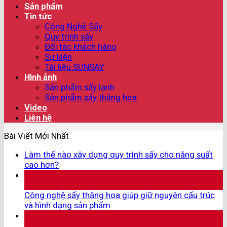
Sản phẩm
Tin tức
Công Nghệ Sấy
Quy trình sấy
Đối tác khách hàng
Sự kiện
Tài liệu SUNSAY
Hình ảnh
Sản phẩm sấy lạnh
Sản phẩm sấy thăng hoa
Video
Liên hệ
Bài Viết Mới Nhất
Làm thế nào xây dựng quy trình sấy cho năng suất
cao hơn?
07
Th8
Công nghệ sấy thăng hoa giúp giữ nguyên cấu trúc
và hình dạng sản phẩm
05
Th8