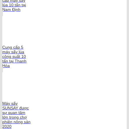
cấp máy sấy
lúa 10 tấn tại
Nam Định
Cung cấp 5
máy sấy lúa
công suất 10
tấn tại Thanh
Hóa
Máy sấy
SUNSAY được
sự quan tâm
lớn trong chợ
phiên nông sản
2020