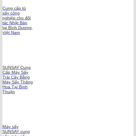
Cung cấp tủ
sấy công
nghiệp cho đối
tác Nhật Bản
tại Bình Dương,
Việt Nam
SUNSAY Cung
Cấp Máy Sấy
Trái Cây Bằng
Máy Sấy Thăng
Hoa Tại Bình
Thuận
Máy sấy
SUNSAY cung