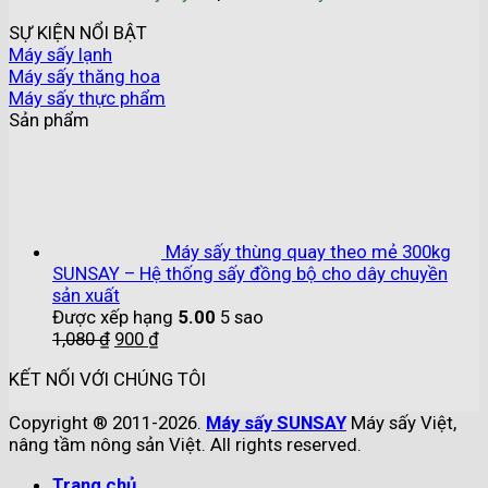
SỰ KIỆN NỔI BẬT
Máy sấy lạnh
Máy sấy thăng hoa
Máy sấy thực phẩm
Sản phẩm
Máy sấy thùng quay theo mẻ 300kg
SUNSAY – Hệ thống sấy đồng bộ cho dây chuyền
sản xuất
Được xếp hạng
5.00
5 sao
1,080
₫
900
₫
KẾT NỐI VỚI CHÚNG TÔI
Copyright ® 2011-2026.
Máy sấy SUNSAY
Máy sấy Việt,
nâng tầm nông sản Việt. All rights reserved.
Trang chủ