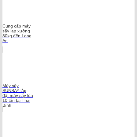
Cung cấp máy
sấy lạp xưởng
80kg đến Long
An
Máy sấy
SUNSAY lắp
đặt máy sấy lúa
10 tấn tại Thái
Bình