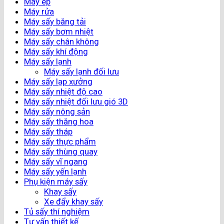
Máy ép
Máy rửa
Máy sấy băng tải
Máy sấy bơm nhiệt
Máy sấy chân không
Máy sấy khí động
Máy sấy lạnh
Máy sấy lạnh đối lưu
Máy sấy lạp xưởng
Máy sấy nhiệt độ cao
Máy sấy nhiệt đối lưu gió 3D
Máy sấy nông sản
Máy sấy thăng hoa
Máy sấy tháp
Máy sấy thực phẩm
Máy sấy thùng quay
Máy sấy vĩ ngang
Máy sấy yến lạnh
Phụ kiện máy sấy
Khay sấy
Xe đẩy khay sấy
Tủ sấy thí nghiệm
Tư vấn thiết kế