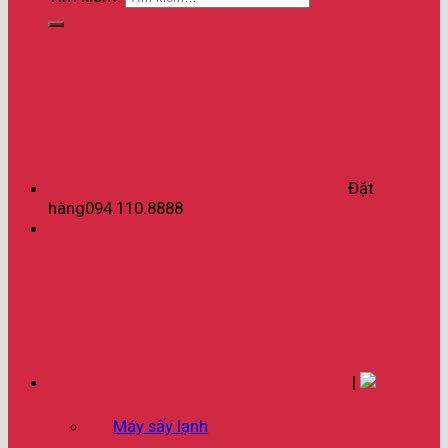
Đặt
hàng
094.110.8888
|
Máy sấy lạnh