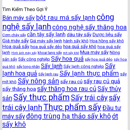
Tìm Kiếm Theo Gợi Ý
công
bột rau má sấy lạnh
Bán máy sấy
nghệ sấy lạnh
công nghệ sấy thăng hoa
cần tây sấy lạnh
dâu tây sấy
Dược liệu sấy
Cơm cháy sấy
Giá máy sấy
Giá máy sấy lạnh
hành sấy khô
Hoa hồng sấy khô
Hoa quả sấy
hoa quả sấy khô
hoa quả sấy dẻo
hoa quả sấy
Mua máy sấy
lạnh
khoai lang sấy
Nông
Hình ảnh máy sấy
mít sấy khô
Sấy hoa quả
Sấy công nghiệp
sản sấy
sấy hoa quả dẻo
sấy hoa
Sấy
Sấy lạnh
sấy long nhãn
Sấy lạnh công nghiệp
quả khô
Sấy lạnh thực phẩm
lạnh hoa quả
Sấy lạnh rau
sấy
Sấy nông sản
sấy rau củ quả
sấy rau củ
mít khô
sấy thăng hoa rau củ
Sấy thủy
sấy thăng hoa
Sấy thực phẩm
sấy
Sấy trái cây
sản
Thực phẩm sấy
trái cây lạnh
Đầu tư
đông trùng hạ thảo sấy khô
ớt
máy sấy
sấy khô