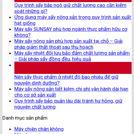
Quy trình sấy bắp ngô giữ chất lượng cao cần kiểm
soát những gì?
Ứng dụng máy sấy nông sản trong quy trình sản xuất
hạt giống
Máy sấy SUNSAY phù hợp ngành thực phẩm hữu cơ
không?
Máy sấy nông sản phù hợp sản xuất tại chỗ – Giải
pháp giảm thất thoát sau thu hoạch
Máy sấy nhiệt đối lưu bảo đảm chất lượng sản phẩm
– Giải pháp sấy đồng đều, hiệu quả
30
Th7
Nên sấy thực phẩm ở nhiệt độ bao nhiêu để giữ
nguyên dinh dưỡng?
Máy sấy nông sản tiết kiệm chi phí vận hành dài hạn
cho cơ sở sản xuất
Quy trình sấy bảo quản lâu dài tránh hư hỏng, giữ
nguyên chất lượng
Danh mục sản phẩm
Máy chiên chân không