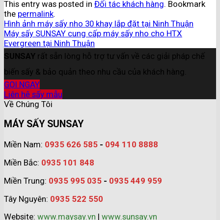
This entry was posted in
Đối tác khách hàng
. Bookmark
the
permalink
.
Hình ảnh máy sấy nho 30 khay lắp đặt tại Ninh Thuận
Máy sấy SUNSAY cung cấp máy sấy nho cho HTX
Evergreen tại Ninh Thuận
SUNSAY
rất sẵn lòng hỗ trợ tư vấn về các giải pháp chế
biến sấy & bảo quản theo nhu cầu của khách hàng.
GỌI NGAY
Liên hệ sấy mẫu
Về Chúng Tôi
MÁY SẤY SUNSAY
Miền Nam:
0935 626 585
-
094 110 8888
Miền Bắc:
0935 101 848
Miền Trung:
0935 995 035
-
0935 449 959
Tây Nguyên:
0935 522 550
Website:
www.maysay.vn
|
www.sunsay.vn