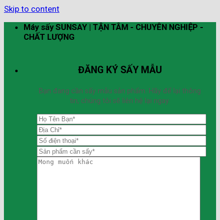
Skip to content
Máy sấy SUNSAY | TẬN TÂM - CHUYÊN NGHIỆP -
CHẤT LƯỢNG
ĐĂNG KÝ SẤY MẪU
Bạn đang cần sấy mẫu sản phẩm. Hãy để lại thông
tin, chúng tôi sẽ liên hệ lại ngay.