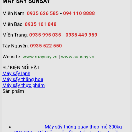
MÁY SẤY SUNSAY
Miền Nam:
0935 626 585
-
094 110 8888
Miền Bắc:
0935 101 848
Miền Trung:
0935 995 035
-
0935 449 959
Tây Nguyên:
0935 522 550
Website:
www.maysay.vn
|
www.sunsay.vn
SỰ KIỆN NỔI BẬT
Máy sấy lạnh
Máy sấy thăng hoa
Máy sấy thực phẩm
Sản phẩm
Máy sấy thùng quay theo mẻ 300kg