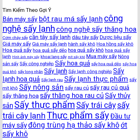
Tìm Kiếm Theo Gợi Ý
công
bột rau má sấy lạnh
Bán máy sấy
nghệ sấy lạnh
công nghệ sấy thăng hoa
cần tây sấy lạnh
dâu tây sấy
Dược liệu sấy
Cơm cháy sấy
Giá máy sấy
Giá máy sấy lạnh
hành sấy khô
Hoa hồng sấy khô
Hoa quả sấy
hoa quả sấy khô
hoa quả sấy dẻo
hoa quả sấy
Mua máy sấy
lạnh
khoai lang sấy
Nông
Hình ảnh máy sấy
mít sấy khô
Sấy hoa quả
Sấy công nghiệp
sản sấy
sấy hoa quả dẻo
sấy hoa
Sấy
Sấy lạnh
sấy long nhãn
Sấy lạnh công nghiệp
quả khô
Sấy lạnh thực phẩm
lạnh hoa quả
Sấy lạnh rau
sấy
Sấy nông sản
sấy rau củ quả
sấy rau củ
mít khô
sấy thăng hoa rau củ
Sấy thủy
sấy thăng hoa
Sấy thực phẩm
sấy
Sấy trái cây
sản
Thực phẩm sấy
trái cây lạnh
Đầu tư
đông trùng hạ thảo sấy khô
ớt
máy sấy
sấy khô