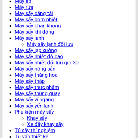
Máy ép
Máy rửa
Máy sấy băng tải
Máy sấy bơm nhiệt
Máy sấy chân không
Máy sấy khí động
Máy sấy lạnh
Máy sấy lạnh đối lưu
Máy sấy lạp xưởng
Máy sấy nhiệt độ cao
Máy sấy nhiệt đối lưu gió 3D
Máy sấy nông sản
Máy sấy thăng hoa
Máy sấy tháp
Máy sấy thực phẩm
Máy sấy thùng quay
Máy sấy vĩ ngang
Máy sấy yến lạnh
Phụ kiện máy sấy
Khay sấy
Xe đẩy khay sấy
Tủ sấy thí nghiệm
Tư vấn thiết kế