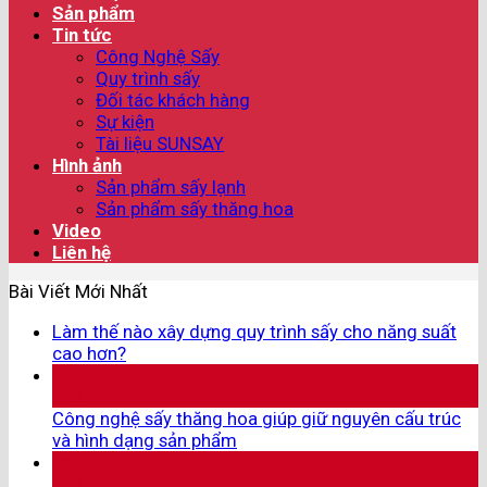
Sản phẩm
Tin tức
Công Nghệ Sấy
Quy trình sấy
Đối tác khách hàng
Sự kiện
Tài liệu SUNSAY
Hình ảnh
Sản phẩm sấy lạnh
Sản phẩm sấy thăng hoa
Video
Liên hệ
Bài Viết Mới Nhất
Làm thế nào xây dựng quy trình sấy cho năng suất
cao hơn?
07
Th8
Công nghệ sấy thăng hoa giúp giữ nguyên cấu trúc
và hình dạng sản phẩm
05
Th8