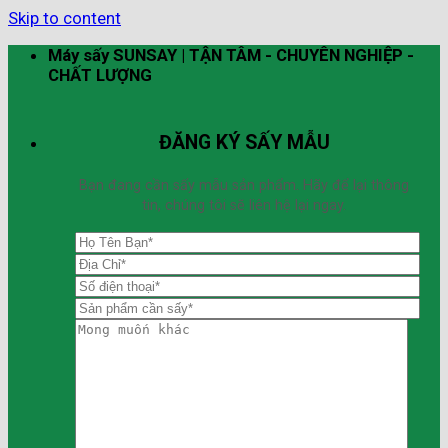
Skip to content
Máy sấy SUNSAY | TẬN TÂM - CHUYÊN NGHIỆP -
CHẤT LƯỢNG
ĐĂNG KÝ SẤY MẪU
Bạn đang cần sấy mẫu sản phẩm. Hãy để lại thông
tin, chúng tôi sẽ liên hệ lại ngay.