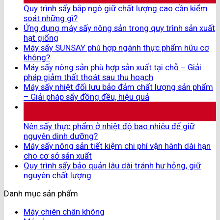
Quy trình sấy bắp ngô giữ chất lượng cao cần kiểm
soát những gì?
Ứng dụng máy sấy nông sản trong quy trình sản xuất
hạt giống
Máy sấy SUNSAY phù hợp ngành thực phẩm hữu cơ
không?
Máy sấy nông sản phù hợp sản xuất tại chỗ – Giải
pháp giảm thất thoát sau thu hoạch
Máy sấy nhiệt đối lưu bảo đảm chất lượng sản phẩm
– Giải pháp sấy đồng đều, hiệu quả
30
Th7
Nên sấy thực phẩm ở nhiệt độ bao nhiêu để giữ
nguyên dinh dưỡng?
Máy sấy nông sản tiết kiệm chi phí vận hành dài hạn
cho cơ sở sản xuất
Quy trình sấy bảo quản lâu dài tránh hư hỏng, giữ
nguyên chất lượng
Danh mục sản phẩm
Máy chiên chân không