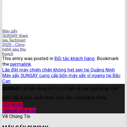
Máy sấy
SUNSAY tham
gia Techmart
2020 - Công
nghệ sau thu
hoạch
This entry was posted in
Đối tác khách hàng
. Bookmark
the
permalink
.
Lắp đặt máy chiên chân không hạt sen tại Quảng Ninh
Máy sấy SUNSAY cung cấp bốn máy sấy vĩ ngang tại Bắc
Cạn
SUNSAY
rất sẵn lòng hỗ trợ tư vấn về các giải pháp chế
biến sấy & bảo quản theo nhu cầu của khách hàng.
GỌI NGAY
Liên hệ sấy mẫu
Về Chúng Tôi