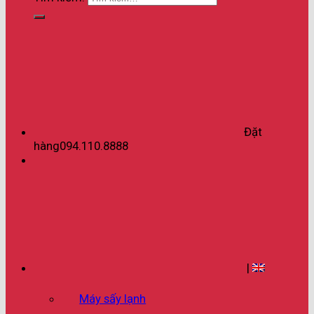
Đặt
hàng
094.110.8888
|
Máy sấy lạnh