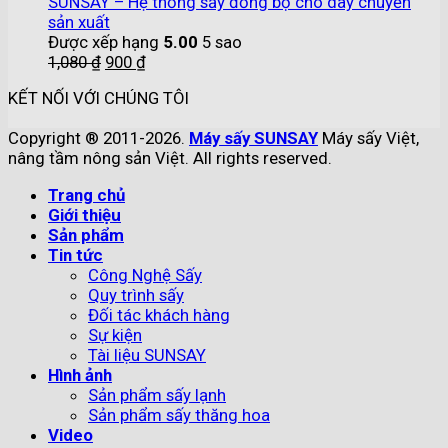
SUNSAY – Hệ thống sấy đồng bộ cho dây chuyền
sản xuất
Được xếp hạng
5.00
5 sao
1,080
₫
900
₫
KẾT NỐI VỚI CHÚNG TÔI
Copyright ® 2011-2026.
Máy sấy SUNSAY
Máy sấy Việt,
nâng tầm nông sản Việt. All rights reserved.
Trang chủ
Giới thiệu
Sản phẩm
Tin tức
Công Nghệ Sấy
Quy trình sấy
Đối tác khách hàng
Sự kiện
Tài liệu SUNSAY
Hình ảnh
Sản phẩm sấy lạnh
Sản phẩm sấy thăng hoa
Video