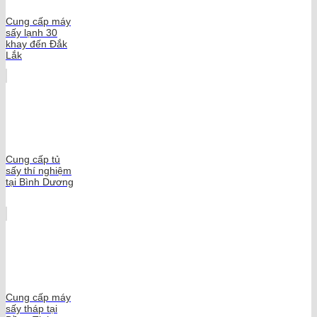
Cung cấp máy
sấy lạnh 30
khay đến Đắk
Lắk
Cung cấp tủ
sấy thí nghiệm
tại Bình Dương
Cung cấp máy
sấy tháp tại