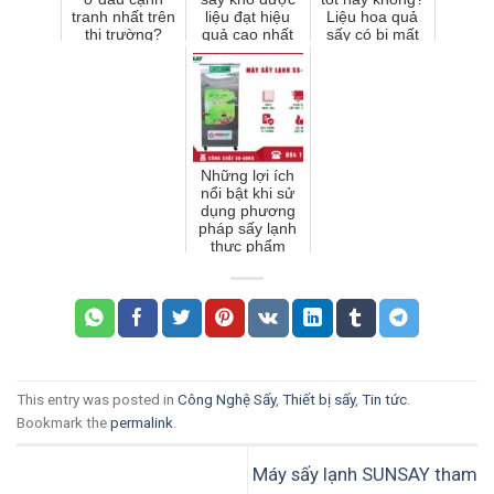
tranh nhất trên
liệu đạt hiệu
Liệu hoa quả
thị trường?
quả cao nhất
sấy có bị mất
hết chất dinh
dưỡng?
Những lợi ích
nổi bật khi sử
dụng phương
pháp sấy lạnh
thực phẩm
This entry was posted in
Công Nghệ Sấy
,
Thiết bị sấy
,
Tin tức
.
Bookmark the
permalink
.
Máy sấy lạnh SUNSAY tham