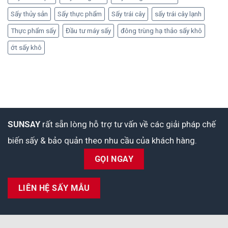
Sấy thủy sản
Sấy thực phẩm
Sấy trái cây
sấy trái cây lạnh
Thực phẩm sấy
Đầu tư máy sấy
đông trùng hạ thảo sấy khô
ớt sấy khô
SUNSAY
rất sẵn lòng hỗ trợ tư vấn về các giải pháp chế
biến sấy & bảo quản theo nhu cầu của khách hàng.
GỌI NGAY
LIÊN HỆ SẤY MẪU