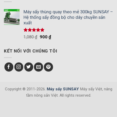
Máy sấy thùng quay theo mẻ 300kg SUNSAY –
Hệ thống sấy đồng bộ cho dây chuyền sản
xuất
Được xếp
1,080
₫
900
₫
hạng
5.00
5 sao
KẾT NỐI VỚI CHÚNG TÔI
Copyright ® 2011-2026.
Máy sấy SUNSAY
Máy sấy Việt, nâng
tầm nông sản Việt. All rights reserved.