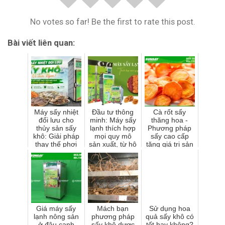
No votes so far! Be the first to rate this post.
Bài viết liên quan:
Máy sấy nhiệt
Đầu tư thông
Cà rốt sấy
đối lưu cho
minh: Máy sấy
thăng hoa -
thủy sản sấy
lạnh thích hợp
Phương pháp
khô: Giải pháp
mọi quy mô
sấy cao cấp
thay thế phơi
sản xuất, từ hộ
tăng giá trị sản
nắng thiếu ổn
gia đình đến
phẩm
định
nhà máy lớn
Giá máy sấy
Mách bạn
Sử dụng hoa
lạnh nông sản
phương pháp
quả sấy khô có
ở đâu cạnh
sấy khô dược
tốt hay không?