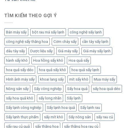
TÌM KIẾM THEO GỢI Ý
Bán máy sấy
bột rau má sấy lạnh
công nghệ sấy lạnh
công nghệ sấy thăng hoa
Cơm cháy sấy
cần tây sấy lạnh
dâu tây sấy
Dược liệu sấy
Giá máy sấy
Giá máy sấy lạnh
hành sấy khô
Hoa hồng sấy khô
Hoa quả sấy
hoa quả sấy dẻo
hoa quả sấy khô
hoa quả sấy lạnh
Hình ảnh máy sấy
khoai lang sấy
mít sấy khô
Mua máy sấy
Nông sản sấy
Sấy công nghiệp
Sấy hoa quả
sấy hoa quả dẻo
sấy hoa quả khô
sấy long nhãn
Sấy lạnh
Sấy lạnh công nghiệp
Sấy lạnh hoa quả
Sấy lạnh rau
Sấy lạnh thực phẩm
sấy mít khô
Sấy nông sản
sấy rau củ
sấy rau củ quả
sấy thăng hoa
sấy thăng hoa rau củ