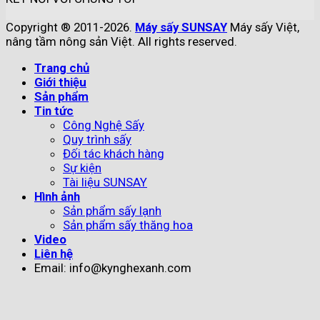
Copyright ® 2011-2026.
Máy sấy SUNSAY
Máy sấy Việt,
nâng tầm nông sản Việt. All rights reserved.
Trang chủ
Giới thiệu
Sản phẩm
Tin tức
Công Nghệ Sấy
Quy trình sấy
Đối tác khách hàng
Sự kiện
Tài liệu SUNSAY
Hình ảnh
Sản phẩm sấy lạnh
Sản phẩm sấy thăng hoa
Video
Liên hệ
Email: info@kynghexanh.com