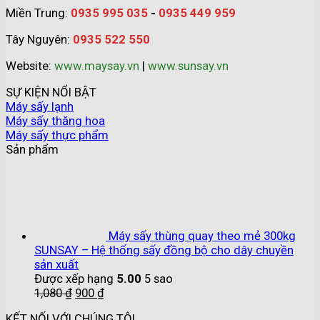
Miền Trung:
0935 995 035
-
0935 449 959
Tây Nguyên:
0935 522 550
Website:
www.maysay.vn
|
www.sunsay.vn
SỰ KIỆN NỔI BẬT
Máy sấy lạnh
Máy sấy thăng hoa
Máy sấy thực phẩm
Sản phẩm
Máy sấy thùng quay theo mẻ 300kg
SUNSAY – Hệ thống sấy đồng bộ cho dây chuyền
sản xuất
Được xếp hạng
5.00
5 sao
1,080
₫
900
₫
KẾT NỐI VỚI CHÚNG TÔI