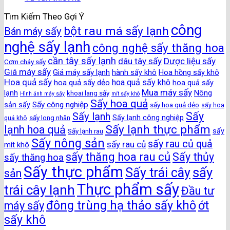
Tìm Kiếm Theo Gợi Ý
công
bột rau má sấy lạnh
Bán máy sấy
nghệ sấy lạnh
công nghệ sấy thăng hoa
cần tây sấy lạnh
dâu tây sấy
Dược liệu sấy
Cơm cháy sấy
Giá máy sấy
Giá máy sấy lạnh
hành sấy khô
Hoa hồng sấy khô
Hoa quả sấy
hoa quả sấy khô
hoa quả sấy dẻo
hoa quả sấy
Mua máy sấy
lạnh
khoai lang sấy
Nông
Hình ảnh máy sấy
mít sấy khô
Sấy hoa quả
Sấy công nghiệp
sản sấy
sấy hoa quả dẻo
sấy hoa
Sấy
Sấy lạnh
sấy long nhãn
Sấy lạnh công nghiệp
quả khô
Sấy lạnh thực phẩm
lạnh hoa quả
Sấy lạnh rau
sấy
Sấy nông sản
sấy rau củ quả
sấy rau củ
mít khô
sấy thăng hoa rau củ
Sấy thủy
sấy thăng hoa
Sấy thực phẩm
sấy
Sấy trái cây
sản
Thực phẩm sấy
trái cây lạnh
Đầu tư
đông trùng hạ thảo sấy khô
ớt
máy sấy
sấy khô