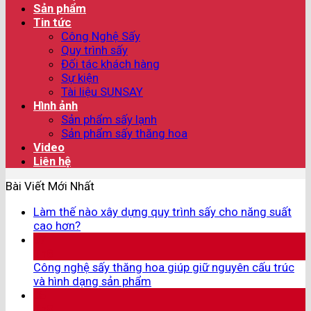
Sản phẩm
Tin tức
Công Nghệ Sấy
Quy trình sấy
Đối tác khách hàng
Sự kiện
Tài liệu SUNSAY
Hình ảnh
Sản phẩm sấy lạnh
Sản phẩm sấy thăng hoa
Video
Liên hệ
Bài Viết Mới Nhất
Làm thế nào xây dựng quy trình sấy cho năng suất
cao hơn?
07
Th8
Công nghệ sấy thăng hoa giúp giữ nguyên cấu trúc
và hình dạng sản phẩm
05
Th8