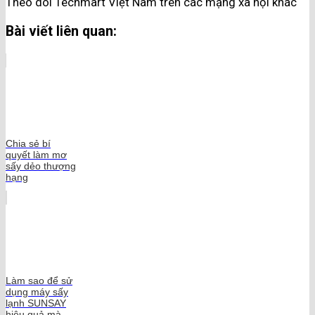
Theo dõi Techmart Việt Nam trên các mạng xã hội khác
Bài viết liên quan:
Chia sẻ bí
quyết làm mơ
sấy dẻo thượng
hạng
Làm sao để sử
dụng máy sấy
lạnh SUNSAY
hiệu quả mà