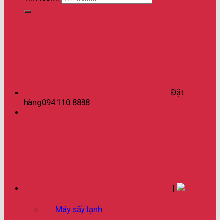
Đặt
hàng
094.110.8888
|
Máy sấy lạnh