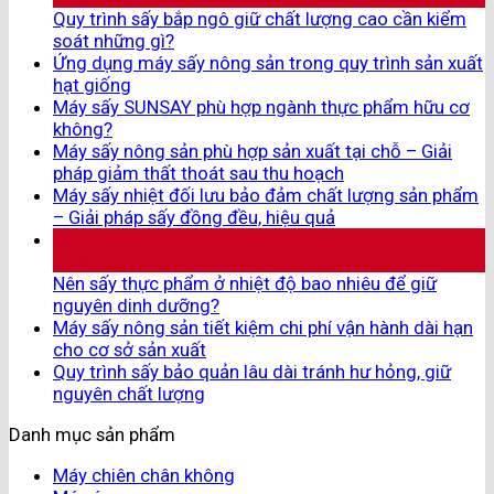
Quy trình sấy bắp ngô giữ chất lượng cao cần kiểm
soát những gì?
Ứng dụng máy sấy nông sản trong quy trình sản xuất
hạt giống
Máy sấy SUNSAY phù hợp ngành thực phẩm hữu cơ
không?
Máy sấy nông sản phù hợp sản xuất tại chỗ – Giải
pháp giảm thất thoát sau thu hoạch
Máy sấy nhiệt đối lưu bảo đảm chất lượng sản phẩm
– Giải pháp sấy đồng đều, hiệu quả
30
Th7
Nên sấy thực phẩm ở nhiệt độ bao nhiêu để giữ
nguyên dinh dưỡng?
Máy sấy nông sản tiết kiệm chi phí vận hành dài hạn
cho cơ sở sản xuất
Quy trình sấy bảo quản lâu dài tránh hư hỏng, giữ
nguyên chất lượng
Danh mục sản phẩm
Máy chiên chân không