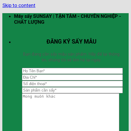
Skip to content
Máy sấy SUNSAY | TẬN TÂM - CHUYÊN NGHIỆP -
CHẤT LƯỢNG
ĐĂNG KÝ SẤY MẪU
Bạn đang cần sấy mẫu sản phẩm. Hãy để lại thông
tin, chúng tôi sẽ liên hệ lại ngay.