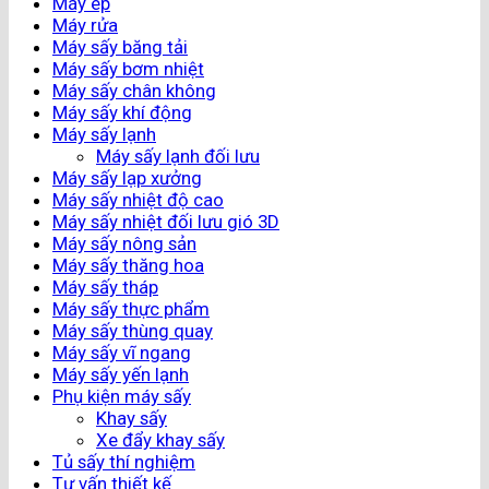
Máy ép
Máy rửa
Máy sấy băng tải
Máy sấy bơm nhiệt
Máy sấy chân không
Máy sấy khí động
Máy sấy lạnh
Máy sấy lạnh đối lưu
Máy sấy lạp xưởng
Máy sấy nhiệt độ cao
Máy sấy nhiệt đối lưu gió 3D
Máy sấy nông sản
Máy sấy thăng hoa
Máy sấy tháp
Máy sấy thực phẩm
Máy sấy thùng quay
Máy sấy vĩ ngang
Máy sấy yến lạnh
Phụ kiện máy sấy
Khay sấy
Xe đẩy khay sấy
Tủ sấy thí nghiệm
Tư vấn thiết kế