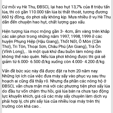
Cứ mỗi vụ Hè Thu, ĐBSCL lại hao hụt 13,7% của 8 triệu tấn
lúa, thì có gần 110.000 tấn lúa bị thất thoát, tương đương
660 tỷ đồng, do phơi sấy không kịp. Mưa nhiều ở vụ Hè Thu
dẫn đến chuyện hao hụt, chất lượng gạo xấu.
Hiện tượng lúa mọc mộng gần 3- 4cm, ẩm vàng trên khắp
các sân phơi trong những năm 1997, 1998, 1999 ở các
huyện Phụng Hiệp (Hậu Giang), Thốt Nốt, Ô Môn (Cần
Thơ), Tri Tôn, Thoại Sơn, Châu Phú (An Giang), Trà Ôn
(Vĩnh Long),… là một quá khứ đau buồn làm nông dân
không thể nào quên. Nếu lúa phơi không được thì giá sẽ
giảm từ 6.000- 6.500 đ/kg xuống còn 4.000- 4.200 đ/kg.
Vấn đề bức xúc này đã được đặt ra hơn 20 năm nay.
Những lợi ích của việc đưa máy sấy vào phục vụ sau thu
hoạch ai cũng đã thấy rõ. Nhưng đa phần các nông hộ ở
ĐBSCL vẫn chưa mặn mà với các phương tiện phơi sấy lúa
do đầu tư vốn chậm thu hồi, giá lúa bán ra chưa tạo động
lực khuyến khích, giá cả các máy sấy chuyên làm dịch vụ
phải hợp lý, chi phí sấy lúa của nhiều loại máy trên thị
trường còn khá cao…