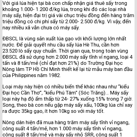
Với giá lúa hiện tại bà con chấp nhận giá thuê sấy trong
khoảng 1.000- 1.200 đ/kg lúa, trong khi đó các loại nhà
máy sấy, hiện đại trị giá vài chục triệu đồng đến hàng trăm
triệu đồng có chi phí sấy từ 2.000- 2.500 đ/kg. Vì vậy, đến
nay nhiều xã vẫn chưa có máy sấy.
ĐBSCL là vùng sản xuất lúa gạo với khối lượng lớn nhất
nước. Để giải quyết nhu cầu sấy lúa Hè Thu, cần hơn
23.520 lò sấy quy chuẩn. Thời gian qua, trong toàn vùng
ĐBSCL đã sử dụng hơn 2.000 máy sấy tĩnh vỉ ngang, loại 4
tấn và 8 tấn/mẻ (chỉ đạt hơn 21%) do Trường Đại học
Nông lâm TP Hồ Chí Minh thiết kế lại từ mẫu máy ban đầu
của Philippines năm 1982.
Loại máy này hiện có nhiều biến thể khác nhau như “kiểu
Đại học Cần Thơ”, “kiểu Phú Tâm” (Sóc Trăng)… Máy sấy
loại này hạ độ ẩm thấp từ 24- 27% xuống 15% trong 7 giờ.
Song, theo bà con nếu gặp máy sấy xấu, 100kg lúa chỉ xay
ra được 35kg gạo, ít hơn 10kg so với máy tốt.
Nông dân hiện đã mua hàng trăm máy sấy tĩnh vỉ ngang,
công suất 4 tấn/mẻ, hơn 1.000 máy sấy tĩnh vỉ ngang,
công suất 8 tấn/mẻ và máy sấy nhỏ SRR, công suất 1