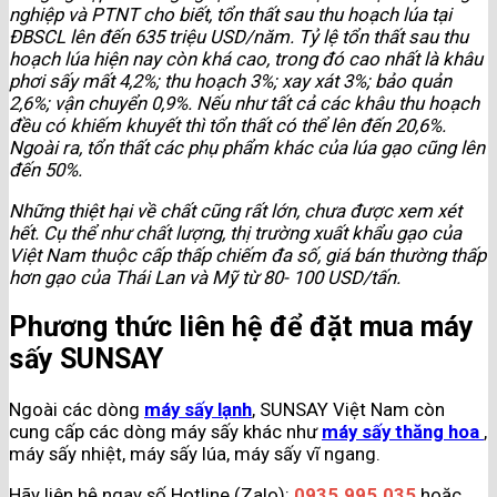
nghiệp và PTNT cho biết, tổn thất sau thu hoạch lúa tại
ĐBSCL lên đến 635 triệu USD/năm. Tỷ lệ tổn thất sau thu
hoạch lúa hiện nay còn khá cao, trong đó cao nhất là khâu
phơi sấy mất 4,2%; thu hoạch 3%; xay xát 3%; bảo quản
2,6%; vận chuyển 0,9%. Nếu như tất cả các khâu thu hoạch
đều có khiếm khuyết thì tổn thất có thể lên đến 20,6%.
Ngoài ra, tổn thất các phụ phẩm khác của lúa gạo cũng lên
đến 50%.
Những thiệt hại về chất cũng rất lớn, chưa được xem xét
hết. Cụ thể như chất lượng, thị trường xuất khẩu gạo của
Việt Nam thuộc cấp thấp chiếm đa số, giá bán thường thấp
hơn gạo của Thái Lan và Mỹ từ 80- 100 USD/tấn.
Phương thức liên hệ để đặt mua máy
sấy SUNSAY
Ngoài các dòng
máy sấy lạnh
, SUNSAY Việt Nam còn
cung cấp các dòng máy sấy khác như
máy sấy thăng hoa
,
máy sấy nhiệt, máy sấy lúa, máy sấy vĩ ngang.
Hãy liên hệ ngay số Hotline (Zalo):
0935.995.035
hoặc