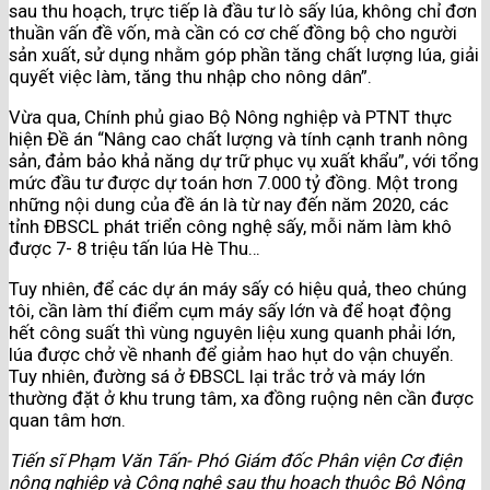
sau thu hoạch, trực tiếp là đầu tư lò sấy lúa, không chỉ đơn
thuần vấn đề vốn, mà cần có cơ chế đồng bộ cho người
sản xuất, sử dụng nhằm góp phần tăng chất lượng lúa, giải
quyết việc làm, tăng thu nhập cho nông dân”.
Vừa qua, Chính phủ giao Bộ Nông nghiệp và PTNT thực
hiện Đề án “Nâng cao chất lượng và tính cạnh tranh nông
sản, đảm bảo khả năng dự trữ phục vụ xuất khẩu”, với tổng
mức đầu tư được dự toán hơn 7.000 tỷ đồng. Một trong
những nội dung của đề án là từ nay đến năm 2020, các
tỉnh ĐBSCL phát triển công nghệ sấy, mỗi năm làm khô
được 7- 8 triệu tấn lúa Hè Thu…
Tuy nhiên, để các dự án máy sấy có hiệu quả, theo chúng
tôi, cần làm thí điểm cụm máy sấy lớn và để hoạt động
hết công suất thì vùng nguyên liệu xung quanh phải lớn,
lúa được chở về nhanh để giảm hao hụt do vận chuyển.
Tuy nhiên, đường sá ở ĐBSCL lại trắc trở và máy lớn
thường đặt ở khu trung tâm, xa đồng ruộng nên cần được
quan tâm hơn.
Tiến sĩ Phạm Văn Tấn- Phó Giám đốc Phân viện Cơ điện
nông nghiệp và Công nghệ sau thu hoạch thuộc Bộ Nông