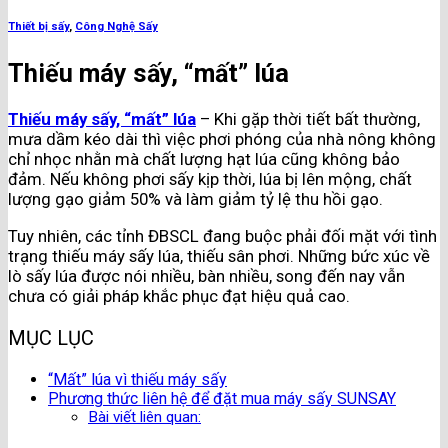
Thiết bị sấy
,
Công Nghệ Sấy
Thiếu máy sấy, “mất” lúa
Thiếu máy sấy, “mất” lúa
– Khi gặp thời tiết bất thường,
mưa dầm kéo dài thì việc phơi phóng của nhà nông không
chỉ nhọc nhằn mà chất lượng hạt lúa cũng không bảo
đảm. Nếu không phơi sấy kịp thời, lúa bị lên mộng, chất
lượng gạo giảm 50% và làm giảm tỷ lệ thu hồi gạo.
Tuy nhiên, các tỉnh ĐBSCL đang buộc phải đối mặt với tình
trạng thiếu máy sấy lúa, thiếu sân phơi. Những bức xúc về
lò sấy lúa được nói nhiều, bàn nhiều, song đến nay vẫn
chưa có giải pháp khắc phục đạt hiệu quả cao.
MỤC LỤC
“Mất” lúa vì thiếu máy sấy
Phương thức liên hệ để đặt mua máy sấy SUNSAY
Bài viết liên quan: