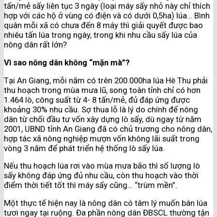
tấn/mẻ sấy liên tục 3 ngày (loại máy sấy nhỏ này chỉ thích
hợp với các hộ ở vùng có điện và có dưới 0,5ha) lúa… Bình
quân mỗi xã có chưa đến 8 máy thì giải quyết được bao
nhiêu tấn lúa trong ngày, trong khi nhu cầu sấy lúa của
nông dân rất lớn?
Vì sao nông dân không “mặn mà”?
Tại An Giang, mỗi năm có trên 200.000ha lúa Hè Thu phải
thu hoạch trong mùa mưa lũ, song toàn tỉnh chỉ có hơn
1.464 lò, công suất từ 4- 8 tấn/mẻ, đủ đáp ứng được
khoảng 30% nhu cầu. Sợ thua lỗ là lý do chính để nông
dân từ chối đầu tư vốn xây dựng lò sấy, dù ngay từ năm
2001, UBND tỉnh An Giang đã có chủ trương cho nông dân,
hợp tác xã nông nghiệp mượn vốn không lãi suất trong
vòng 3 năm để phát triển hệ thống lò sấy lúa.
Nếu thu hoạch lúa rơi vào mùa mưa bão thì số lượng lò
sấy không đáp ứng đủ nhu cầu, còn thu hoạch vào thời
điểm thời tiết tốt thì máy sấy cũng… “trùm mền”.
Một thực tế hiện nay là nông dân có tâm lý muốn bán lúa
tươi ngay tại ruộng. Đa phần nông dân ĐBSCL thường tận