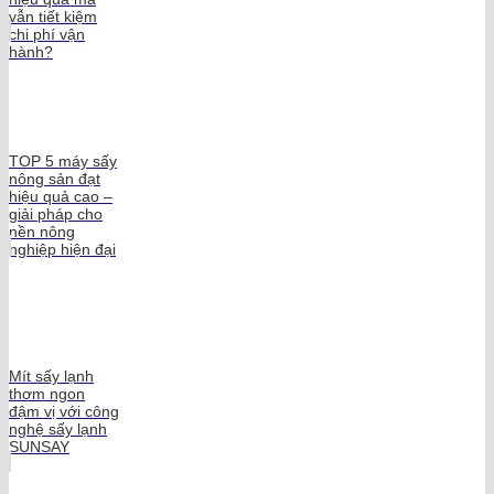
vẫn tiết kiệm
chi phí vận
hành?
TOP 5 máy sấy
nông sản đạt
hiệu quả cao –
giải pháp cho
nền nông
nghiệp hiện đại
Mít sấy lạnh
thơm ngon
đậm vị với công
nghệ sấy lạnh
SUNSAY