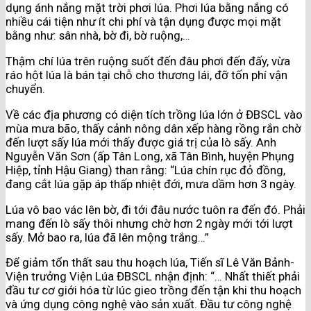
dụng ánh nắng mặt trời phơi lúa. Phơi lúa bằng nắng có
nhiều cái tiện như ít chi phí và tận dụng được mọi mặt
bằng như: sân nhà, bờ đi, bờ ruộng,…
Thậm chí lúa trên ruộng suốt đến đâu phơi đến đấy, vừa
ráo hột lúa là bán tại chỗ cho thương lái, đỡ tốn phí vận
chuyển.
Về các địa phương có diện tích trồng lúa lớn ở ĐBSCL vào
mùa mưa bão, thấy cảnh nông dân xếp hàng rồng rắn chờ
đến lượt sấy lúa mới thấy được giá trị của lò sấy. Anh
Nguyễn Văn Sơn (ấp Tân Long, xã Tân Bình, huyện Phụng
Hiệp, tỉnh Hậu Giang) than rằng: “Lúa chín rục đỏ đồng,
đang cắt lúa gặp áp thấp nhiệt đới, mưa dầm hơn 3 ngày.
Lúa vô bao vác lên bờ, đi tới đâu nước tuôn ra đến đó. Phải
mang đến lò sấy thôi nhưng chờ hơn 2 ngày mới tới lượt
sấy. Mở bao ra, lúa đã lên mộng trắng…”
Để giảm tổn thất sau thu hoạch lúa, Tiến sĩ Lê Văn Bảnh-
Viện trưởng Viện Lúa ĐBSCL nhận định: “… Nhất thiết phải
đầu tư cơ giới hóa từ lúc gieo trồng đến tận khi thu hoạch
và ứng dụng công nghệ vào sản xuất. Đầu tư công nghệ