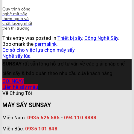
Quy trình công
nghệ mít sấy
thơm ngon và
chất lượng nhất
trên thị trường
This entry was posted in
Thiết bị sấy
,
Công Nghệ Sấy
.
Bookmark the
permalink
.
Cơ sở cho việc lựa chọn máy sấy
Nghề sấy lúa
SUNSAY
rất sẵn lòng hỗ trợ tư vấn về các giải pháp chế
biến sấy & bảo quản theo nhu cầu của khách hàng.
GỌI NGAY
Liên hệ sấy mẫu
Về Chúng Tôi
MÁY SẤY SUNSAY
Miền Nam:
0935 626 585
-
094 110 8888
Miền Bắc:
0935 101 848