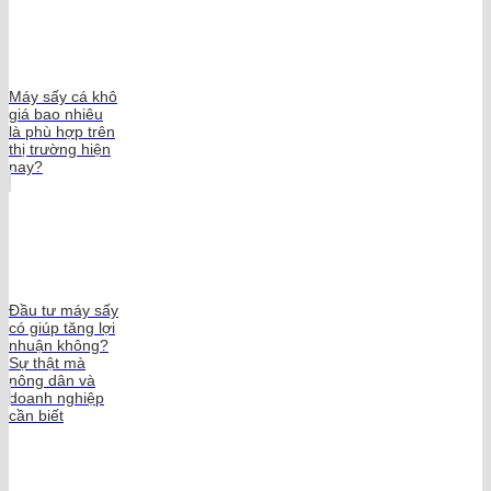
Máy sấy cá khô
giá bao nhiêu
là phù hợp trên
thị trường hiện
nay?
Đầu tư máy sấy
có giúp tăng lợi
nhuận không?
Sự thật mà
nông dân và
doanh nghiệp
cần biết