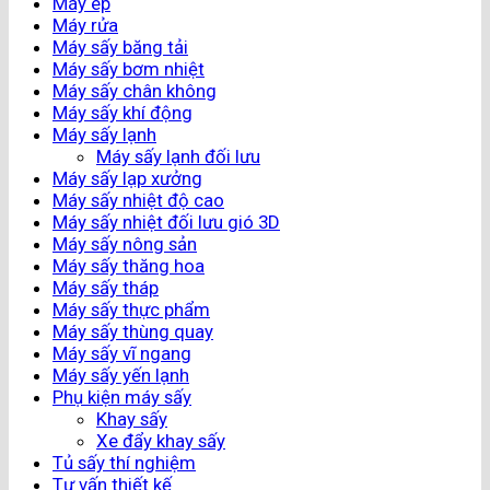
Máy ép
Máy rửa
Máy sấy băng tải
Máy sấy bơm nhiệt
Máy sấy chân không
Máy sấy khí động
Máy sấy lạnh
Máy sấy lạnh đối lưu
Máy sấy lạp xưởng
Máy sấy nhiệt độ cao
Máy sấy nhiệt đối lưu gió 3D
Máy sấy nông sản
Máy sấy thăng hoa
Máy sấy tháp
Máy sấy thực phẩm
Máy sấy thùng quay
Máy sấy vĩ ngang
Máy sấy yến lạnh
Phụ kiện máy sấy
Khay sấy
Xe đẩy khay sấy
Tủ sấy thí nghiệm
Tư vấn thiết kế