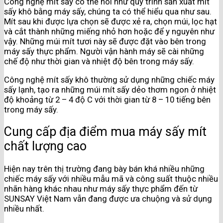
Công nghệ mít sấy có thể nói như quy trình sản xuất mít
sấy khô bằng máy sấy, chúng ta có thể hiểu qua như sau.
Mít sau khi được lựa chọn sẽ được xẻ ra, chọn múi, lọc hạt
và cắt thành những miếng nhỏ hơn hoặc để y nguyên như
vậy. Những múi mít tươi này sẽ được đặt vào bên trong
máy sấy thực phẩm. Người vận hành máy sẽ cài những
chế độ như thời gian và nhiệt độ bên trong máy sấy.
Công nghệ mít sấy khô thường sử dụng những chiếc máy
sấy lạnh, tạo ra những múi mít sấy dẻo thơm ngon ở nhiệt
độ khoảng từ 2 – 4 độ C với thời gian từ 8 – 10 tiếng bên
trong máy sấy.
Cung cấp địa điểm mua máy sấy mít
chất lượng cao
Hiện nay trên thị trường đang bày bán khá nhiều những
chiếc máy sấy với nhiều mẫu mã và công suất thuộc nhiều
nhãn hàng khác nhau như máy sấy thực phẩm đến từ
SUNSAY Việt Nam vẫn đang được ưa chuộng và sử dụng
nhiều nhất.