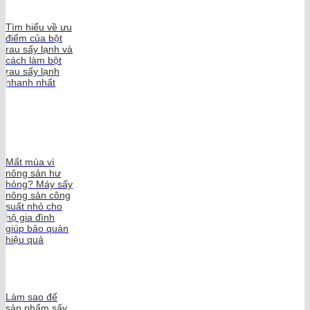
Tìm hiểu về ưu
điểm của bột
rau sấy lạnh và
cách làm bột
rau sấy lạnh
nhanh nhất
Mất mùa vì
nông sản hư
hỏng? Máy sấy
nông sản công
suất nhỏ cho
hộ gia đình
giúp bảo quản
hiệu quả
Làm sao để
sản phẩm sấy