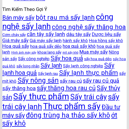
Tìm Kiếm Theo Gợi Ý
công
bột rau má sấy lạnh
Bán máy sấy
nghệ sấy lạnh
công nghệ sấy thăng hoa
cần tây sấy lạnh
dâu tây sấy
Dược liệu sấy
Cơm cháy sấy
Giá máy sấy
Giá máy sấy lạnh
hành sấy khô
Hoa hồng sấy khô
Hoa quả sấy
hoa quả sấy khô
hoa quả sấy dẻo
hoa quả sấy
Mua máy sấy
lạnh
khoai lang sấy
Nông
Hình ảnh máy sấy
mít sấy khô
Sấy hoa quả
Sấy công nghiệp
sản sấy
sấy hoa quả dẻo
sấy hoa
Sấy
Sấy lạnh
sấy long nhãn
Sấy lạnh công nghiệp
quả khô
Sấy lạnh thực phẩm
lạnh hoa quả
Sấy lạnh rau
sấy
Sấy nông sản
sấy rau củ quả
sấy rau củ
mít khô
sấy thăng hoa rau củ
Sấy thủy
sấy thăng hoa
Sấy thực phẩm
sấy
Sấy trái cây
sản
Thực phẩm sấy
trái cây lạnh
Đầu tư
đông trùng hạ thảo sấy khô
ớt
máy sấy
sấy khô