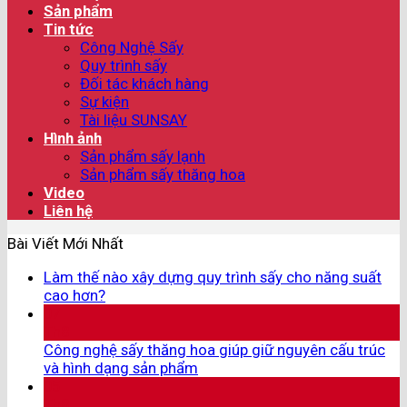
Sản phẩm
Tin tức
Công Nghệ Sấy
Quy trình sấy
Đối tác khách hàng
Sự kiện
Tài liệu SUNSAY
Hình ảnh
Sản phẩm sấy lạnh
Sản phẩm sấy thăng hoa
Video
Liên hệ
Bài Viết Mới Nhất
Làm thế nào xây dựng quy trình sấy cho năng suất
cao hơn?
07
Th8
Công nghệ sấy thăng hoa giúp giữ nguyên cấu trúc
và hình dạng sản phẩm
05
Th8