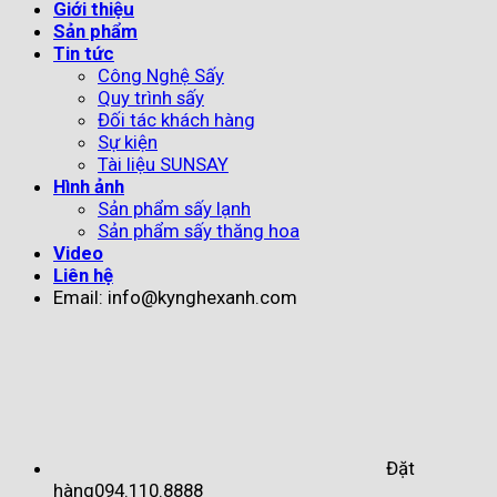
Giới thiệu
Sản phẩm
Tin tức
Công Nghệ Sấy
Quy trình sấy
Đối tác khách hàng
Sự kiện
Tài liệu SUNSAY
Hình ảnh
Sản phẩm sấy lạnh
Sản phẩm sấy thăng hoa
Video
Liên hệ
Email: info@kynghexanh.com
Đặt
hàng
094.110.8888