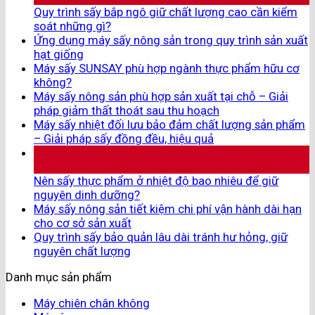
Quy trình sấy bắp ngô giữ chất lượng cao cần kiểm
soát những gì?
Ứng dụng máy sấy nông sản trong quy trình sản xuất
hạt giống
Máy sấy SUNSAY phù hợp ngành thực phẩm hữu cơ
không?
Máy sấy nông sản phù hợp sản xuất tại chỗ – Giải
pháp giảm thất thoát sau thu hoạch
Máy sấy nhiệt đối lưu bảo đảm chất lượng sản phẩm
– Giải pháp sấy đồng đều, hiệu quả
30
Th7
Nên sấy thực phẩm ở nhiệt độ bao nhiêu để giữ
nguyên dinh dưỡng?
Máy sấy nông sản tiết kiệm chi phí vận hành dài hạn
cho cơ sở sản xuất
Quy trình sấy bảo quản lâu dài tránh hư hỏng, giữ
nguyên chất lượng
Danh mục sản phẩm
Máy chiên chân không