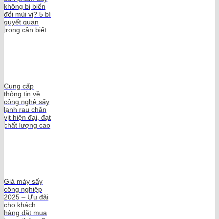
không bị biến
đổi mùi vị? 5 bí
quyết quan
trọng cần biết
Cung cấp
thông tin về
công nghệ sấy
lạnh rau chân
vịt hiện đại, đạt
chất lượng cao
Giá máy sấy
công nghiệp
2025 – Ưu đãi
cho khách
hàng đặt mua