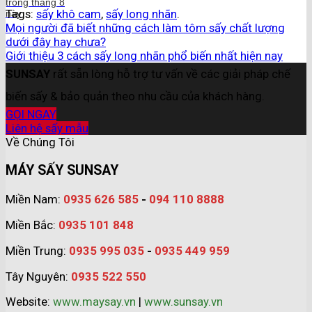
trong tháng 8
Tags:
sấy khô cam
,
sấy long nhãn
.
này
Mọi người đã biết những cách làm tôm sấy chất lượng
dưới đây hay chưa?
Giới thiệu 3 cách sấy long nhãn phổ biến nhất hiện nay
SUNSAY
rất sẵn lòng hỗ trợ tư vấn về các giải pháp chế
biến sấy & bảo quản theo nhu cầu của khách hàng.
GỌI NGAY
Liên hệ sấy mẫu
Về Chúng Tôi
MÁY SẤY SUNSAY
Miền Nam:
0935 626 585
-
094 110 8888
Miền Bắc:
0935 101 848
Miền Trung:
0935 995 035
-
0935 449 959
Tây Nguyên:
0935 522 550
Website:
www.maysay.vn
|
www.sunsay.vn