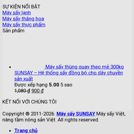
SỰ KIỆN NỔI BẬT
Máy sấy lạnh
Máy sấy thăng hoa
Máy sấy thực phẩm
Sản phẩm
Máy sấy thùng quay theo mẻ 300kg
SUNSAY – Hệ thống sấy đồng bộ cho dây chuyền
sản xuất
Được xếp hạng
5.00
5 sao
1,080
₫
900
₫
KẾT NỐI VỚI CHÚNG TÔI
Copyright ® 2011-2026.
Máy sấy SUNSAY
Máy sấy Việt,
nâng tầm nông sản Việt. All rights reserved.
Trang chủ