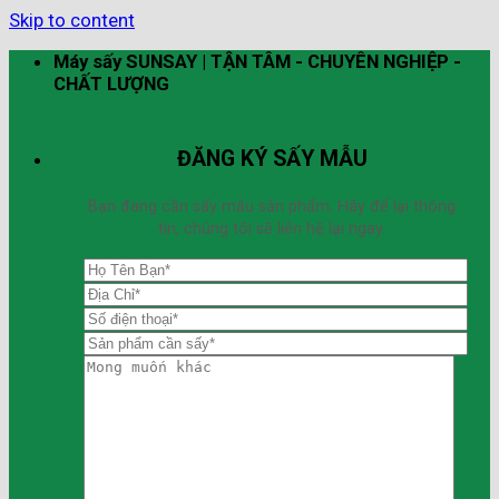
Skip to content
Máy sấy SUNSAY | TẬN TÂM - CHUYÊN NGHIỆP -
CHẤT LƯỢNG
ĐĂNG KÝ SẤY MẪU
Bạn đang cần sấy mẫu sản phẩm. Hãy để lại thông
tin, chúng tôi sẽ liên hệ lại ngay.