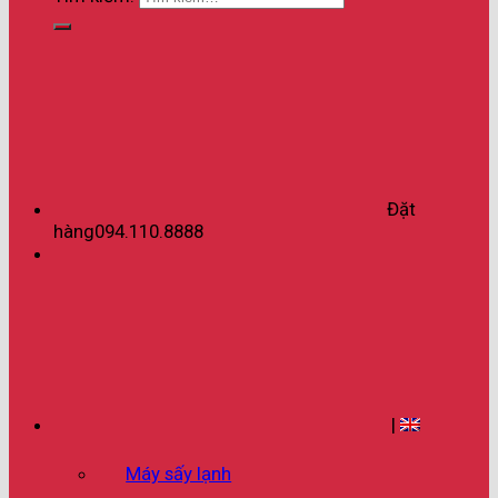
Đặt
hàng
094.110.8888
|
Máy sấy lạnh