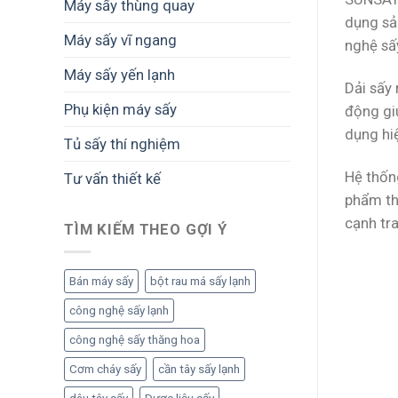
Máy sấy thùng quay
dụng sả
Máy sấy vĩ ngang
nghệ sấ
Máy sấy yến lạnh
Dải sấy 
Phụ kiện máy sấy
động giú
dụng hi
Tủ sấy thí nghiệm
Hệ thốn
Tư vấn thiết kế
phẩm th
cạnh tra
TÌM KIẾM THEO GỢI Ý
Bán máy sấy
bột rau má sấy lạnh
công nghệ sấy lạnh
công nghệ sấy thăng hoa
Cơm cháy sấy
cần tây sấy lạnh