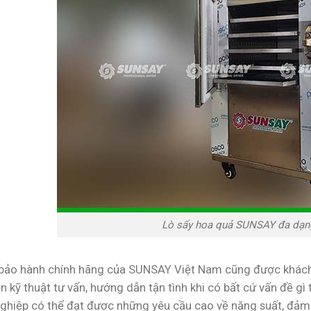
Lò sấy hoa quả SUNSAY đa dạn
bảo hành chính hãng của SUNSAY Việt Nam cũng được khách 
n kỹ thuật tư vấn, hướng dẫn tận tình khi có bất cứ vấn đề g
ghiệp có thể đạt được những yêu cầu cao về năng suất, đảm