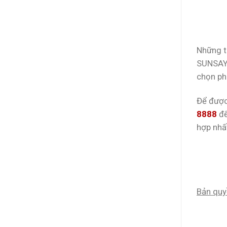
Những th
SUNSAY 
chọn ph
Để được
8888
để
hợp nhất
Bản quy