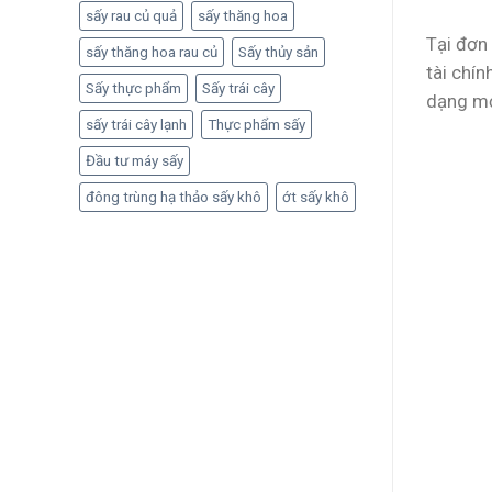
sấy rau củ quả
sấy thăng hoa
Tại đơn 
sấy thăng hoa rau củ
Sấy thủy sản
tài chí
Sấy thực phẩm
Sấy trái cây
dạng mọ
sấy trái cây lạnh
Thực phẩm sấy
Đầu tư máy sấy
đông trùng hạ thảo sấy khô
ớt sấy khô