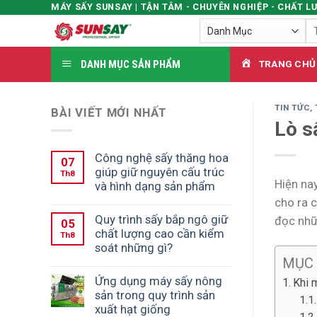
MÁY SẤY SUNSAY | TẬN TÂM - CHUYÊN NGHIỆP - CHẤT L
Skip
Tì
to
ki
content
DANH MỤC SẢN PHẨM
TRANG CHỦ
TIN TỨC
,
BÀI VIẾT MỚI NHẤT
Lò s
Công nghệ sấy thăng hoa
07
giúp giữ nguyên cấu trúc
Th8
Hiện na
và hình dạng sản phẩm
cho ra c
Quy trình sấy bắp ngô giữ
đọc nhữ
05
chất lượng cao cần kiểm
Th8
soát những gì?
MỤC
Ứng dụng máy sấy nông
Khi 
sản trong quy trình sản
xuất hạt giống