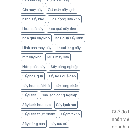
dâu tây sấy
Dược liệu sấy
Giá máy sấy
Giá máy sấy lạnh
hành sấy khô
Hoa hồng sấy khô
Hoa quả sấy
hoa quả sấy dẻo
hoa quả sấy khô
hoa quả sấy lạnh
Hình ảnh máy sấy
khoai lang sấy
mít sấy khô
Mua máy sấy
Nông sản sấy
Sấy công nghiệp
Sấy hoa quả
sấy hoa quả dẻo
sấy hoa quả khô
sấy long nhãn
Sấy lạnh
Sấy lạnh công nghiệp
Sấy lạnh hoa quả
Sấy lạnh rau
Chế độ 
Sấy lạnh thực phẩm
sấy mít khô
nhân viê
Sấy nông sản
sấy rau củ
doanh n