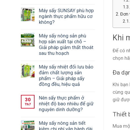
Máy sấy SUNSAY phù hợp
Đơn 
ngành thực phẩm hữu cơ
không?
Máy sấy nông sản phù
Khi 
hợp sản xuất tại chỗ –
Giải pháp giảm thất thoát
Để có n
sau thu hoạch
chọn hã
Máy sấy nhiệt đối lưu bảo
Đa dạn
đảm chất lượng sản
phẩm – Giải pháp sấy
đồng đều, hiệu quả
Khi bạn
cùng qu
Nên sấy thực phẩm ở
giữ đượ
30
nhiệt độ bao nhiêu để giữ
Th7
nguyên dinh dưỡng?
Thiết 
Máy sấy nông sản tiết
Mua một 
kiệm chi phí vận hành dài