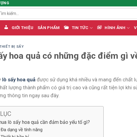
ƯỢNG
m
ếm:
GIỚI THIỆU
SẢN PHẨM
TIN TỨC
HÌNH ẢNH
V
THIẾT BỊ SẤY
ấy hoa quả có những đặc điểm gì về
y
lò sấy hoa quả
được sử dụng khá nhiều và mang đến chất lư
hất lượng thành phẩm có giá trị cao và cũng rất tiện lợi khi s
ng thông tin ngay sau đây.
 LỤC
mua lò sấy hoa quả cần đảm bảo yếu tố gì?
Đa dạng về tính năng