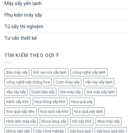
Máy sấy yến lạnh
Phụ kiện máy sấy
Tủ sấy thí nghiệm
Tư vấn thiết kế
TÌM KIẾM THEO GỢI Ý
Bán máy sấy
bột rau má sấy lạnh
công nghệ sấy lạnh
công nghệ sấy thăng hoa
Cơm cháy sấy
cần tây sấy lạnh
dâu tây sấy
Dược liệu sấy
Giá máy sấy
Giá máy sấy lạnh
hành sấy khô
Hoa hồng sấy khô
Hoa quả sấy
hoa quả sấy dẻo
hoa quả sấy khô
hoa quả sấy lạnh
Hình ảnh máy sấy
khoai lang sấy
mít sấy khô
Mua máy sấy
Nông sản sấy
Sấy công nghiệp
Sấy hoa quả
sấy hoa quả dẻo