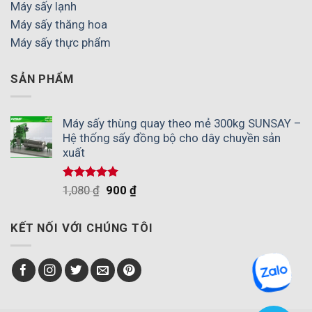
Máy sấy lạnh
Máy sấy thăng hoa
Máy sấy thực phẩm
SẢN PHẨM
Máy sấy thùng quay theo mẻ 300kg SUNSAY –
Hệ thống sấy đồng bộ cho dây chuyền sản
xuất
Được xếp
1,080
₫
900
₫
hạng
5.00
5 sao
KẾT NỐI VỚI CHÚNG TÔI