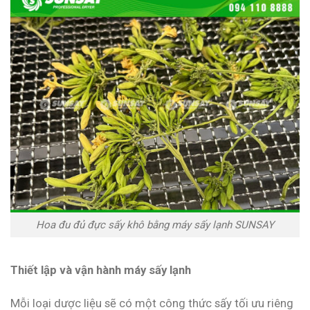
Hoa đu đủ đực sấy khô bằng máy sấy lạnh SUNSAY
Thiết lập và vận hành máy sấy lạnh
Mỗi loại dược liệu sẽ có một công thức sấy tối ưu riêng