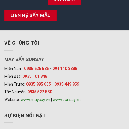
LIÊN HỆ SẤY MẪU
VỀ CHÚNG TÔI
MÁY SẤY SUNSAY
Miền Nam:
0935 626 585
-
094 110 8888
Miền Bắc:
0935 101 848
Miền Trung:
0935 995 035
-
0935 449 959
Tây Nguyên:
0935 522 550
Website:
www.maysay.vn
|
www.sunsay.vn
SỰ KIỆN NỔI BẬT