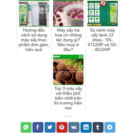
nguyên bản
Hướng dẫn
Máy sấy trà
So sánh máy
cách sử dụng
hoa có những
sấy lạnh 12
máy sấy thực
tác dụng gì?
khay - SS-
phẩm đơn giản,
Nên mua ở
5712HP và SS-
hiệu quả
đâu?
4512HP
Top 3 máy sấy
vải thiều phổ
biến nhất trên
thị trường hiện
nay