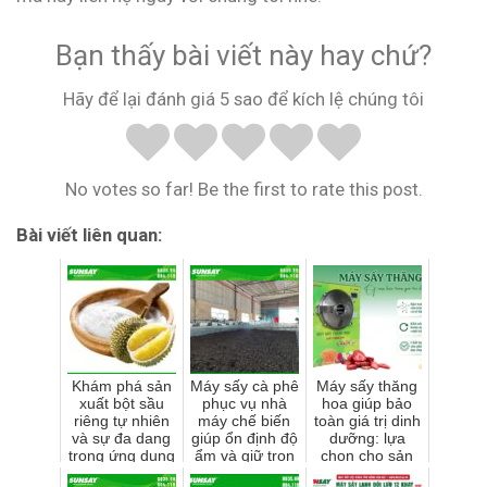
Bạn thấy bài viết này hay chứ?
Hãy để lại đánh giá 5 sao để kích lệ chúng tôi
No votes so far! Be the first to rate this post.
Bài viết liên quan:
Khám phá sản
Máy sấy cà phê
Máy sấy thăng
xuất bột sầu
phục vụ nhà
hoa giúp bảo
riêng tự nhiên
máy chế biến
toàn giá trị dinh
và sự đa dang
giúp ổn định độ
dưỡng: lựa
trong ứng dụng
ẩm và giữ trọn
chọn cho sản
hương vị
phẩm cao cấp