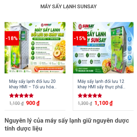
MÁY SẤY LẠNH SUNSAY
-18%
-15%
Máy sấy lạnh đối lưu 20
Máy sấy lạnh đối lưu 12
khay HMI – Tối ưu hóa
khay HMI sấy thực phẩm,
quy trình sấy khô
nông sản và các loại thủy
hải sản nhanh chóng, tiện
900
₫
1,100
₫
Được xếp
Được xếp
1,100
₫
lợi
1,300
₫
hạng
5.00
hạng
4.75
5 sao
5 sao
Nguyên lý của máy sấy lạnh giữ nguyên dược
tính dược liệu