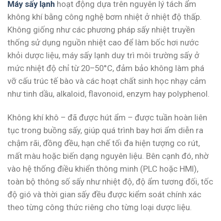
Máy sấy lạnh
hoạt động dựa trên nguyên lý tách ẩm
không khí bằng công nghệ bơm nhiệt ở nhiệt độ thấp.
Không giống như các phương pháp sấy nhiệt truyền
thống sử dụng nguồn nhiệt cao để làm bốc hơi nước
khỏi dược liệu, máy sấy lạnh duy trì môi trường sấy ở
mức nhiệt độ chỉ từ 20–50°C, đảm bảo không làm phá
vỡ cấu trúc tế bào và các hoạt chất sinh học nhạy cảm
như tinh dầu, alkaloid, flavonoid, enzym hay polyphenol.
Không khí khô – đã được hút ẩm – được tuần hoàn liên
tục trong buồng sấy, giúp quá trình bay hơi ẩm diễn ra
chậm rãi, đồng đều, hạn chế tối đa hiện tượng co rút,
mất màu hoặc biến dạng nguyên liệu. Bên cạnh đó, nhờ
vào hệ thống điều khiển thông minh (PLC hoặc HMI),
toàn bộ thông số sấy như nhiệt độ, độ ẩm tương đối, tốc
độ gió và thời gian sấy đều được kiểm soát chính xác
theo từng công thức riêng cho từng loại dược liệu.