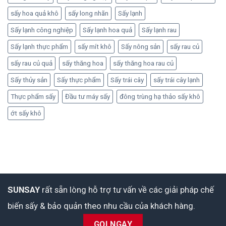
sấy hoa quả khô
sấy long nhãn
Sấy lạnh
Sấy lạnh công nghiệp
Sấy lạnh hoa quả
Sấy lạnh rau
Sấy lạnh thực phẩm
sấy mít khô
Sấy nông sản
sấy rau củ
sấy rau củ quả
sấy thăng hoa
sấy thăng hoa rau củ
Sấy thủy sản
Sấy thực phẩm
Sấy trái cây
sấy trái cây lạnh
Thực phẩm sấy
Đầu tư máy sấy
đông trùng hạ thảo sấy khô
ớt sấy khô
SUNSAY
rất sẵn lòng hỗ trợ tư vấn về các giải pháp chế
biến sấy & bảo quản theo nhu cầu của khách hàng.
GỌI NGAY