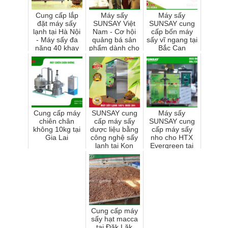
Cung cấp lắp
Máy sấy
Máy sấy
đặt máy sấy
SUNSAY Việt
SUNSAY cung
lạnh tại Hà Nội
Nam - Cơ hội
cấp bốn máy
- Máy sấy đa
quảng bá sản
sấy vĩ ngang tại
năng 40 khay
phẩm dành cho
Bắc Cạn
chất lượng cao
khách hàng
Cung cấp máy
SUNSAY cung
Máy sấy
chiên chân
cấp máy sấy
SUNSAY cung
không 10kg tại
dược liệu bằng
cấp máy sấy
Gia Lai
công nghệ sấy
nho cho HTX
lạnh tại Kon
Evergreen tại
Tum
Ninh Thuận
Cung cấp máy
sấy hạt macca
tại Đăk Lăk