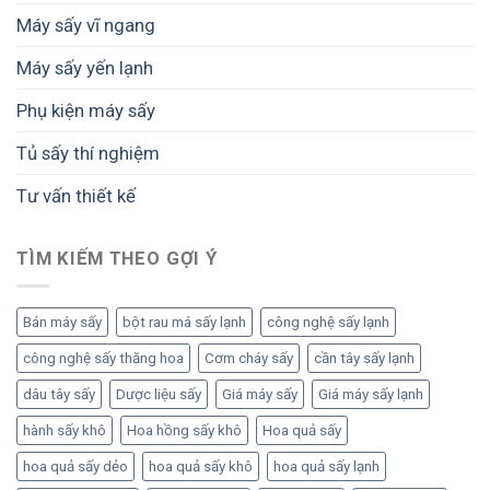
Máy sấy vĩ ngang
Máy sấy yến lạnh
Phụ kiện máy sấy
Tủ sấy thí nghiệm
Tư vấn thiết kế
TÌM KIẾM THEO GỢI Ý
Bán máy sấy
bột rau má sấy lạnh
công nghệ sấy lạnh
công nghệ sấy thăng hoa
Cơm cháy sấy
cần tây sấy lạnh
dâu tây sấy
Dược liệu sấy
Giá máy sấy
Giá máy sấy lạnh
hành sấy khô
Hoa hồng sấy khô
Hoa quả sấy
hoa quả sấy dẻo
hoa quả sấy khô
hoa quả sấy lạnh