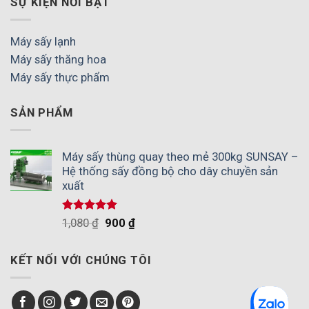
SỰ KIỆN NỔI BẬT
Máy sấy lạnh
Máy sấy thăng hoa
Máy sấy thực phẩm
SẢN PHẨM
Máy sấy thùng quay theo mẻ 300kg SUNSAY –
Hệ thống sấy đồng bộ cho dây chuyền sản
xuất
Được xếp
1,080
₫
900
₫
hạng
5.00
5 sao
KẾT NỐI VỚI CHÚNG TÔI