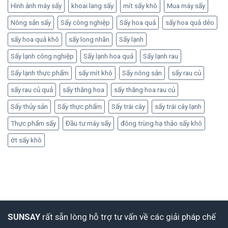
Hình ảnh máy sấy
khoai lang sấy
mít sấy khô
Mua máy sấy
Nông sản sấy
Sấy công nghiệp
Sấy hoa quả
sấy hoa quả dẻo
sấy hoa quả khô
sấy long nhãn
Sấy lạnh
Sấy lạnh công nghiệp
Sấy lạnh hoa quả
Sấy lạnh rau
Sấy lạnh thực phẩm
sấy mít khô
Sấy nông sản
sấy rau củ
sấy rau củ quả
sấy thăng hoa
sấy thăng hoa rau củ
Sấy thủy sản
Sấy thực phẩm
Sấy trái cây
sấy trái cây lạnh
Thực phẩm sấy
Đầu tư máy sấy
đông trùng hạ thảo sấy khô
ớt sấy khô
SUNSAY
rất sẵn lòng hỗ trợ tư vấn về các giải pháp chế