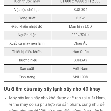
Kích thước máy
L1.800 x W880 x H 2.300
Vật liệu chế tạo
SUS 304
Công suất
8 Kw
Điều khiển nhiệt độ
Màn hình LCD
Nguồn điện
380v/50Hz
Xuất xứ máy nén lạnh
Châu Âu
Thiết bị điều khiển
Hàn Quốc
Thương hiệu
SUNSAY
Sản xuất
Việt Nam
Tình trạng
Mới 100%
Ưu điểm của máy sấy lạnh sấy nho 40 khay
Máy sấy lạnh sấy nho khô được chế tạo tại VIêt Nam,
vì thế máy có sự phù hợp với sản phẩm, cũng như dễ
dàng cho người Việt sử dụng. Đây cùng là sự tiện lợi