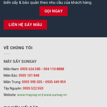
biến sấy & bảo quản theo nhu cầu của khách hàng.
GỌI NGAY
LIÊN HỆ SẤY MẪU
VỀ CHÚNG TÔI
MÁY SẤY SUNSAY
Miền Nam:
0935 626 585
-
094 110 8888
Miền Bắc:
0935 101 848
Miền Trung:
0935 995 035
-
0935 449 959
Tây Nguyên:
0935 522 550
Website:
www.maysay.vn
|
www.sunsay.vn