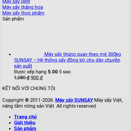
Máy sấy lạnh
Máy sấy thăng hoa
Máy sấy thực phẩm
Sản phẩm
Máy sấy thùng quay theo mẻ 300kg
SUNSAY – Hệ thống sấy đồng bộ cho dây chuyền
sản xuất
Được xếp hạng
5.00
5 sao
1,080
₫
900
₫
KẾT NỐI VỚI CHÚNG TÔI
Copyright ® 2011-2026.
Máy sấy SUNSAY
Máy sấy Việt,
nâng tầm nông sản Việt. All rights reserved.
Trang chủ
Giới thiệu
Sản phẩm