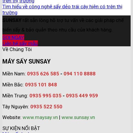
trên thị trường
Tìm hiểu về công nghệ sấy dẻo trái cây hiện có trên thị
trường
SUNSAY
rất sẵn lòng hỗ trợ tư vấn về các giải pháp chế
biến sấy & bảo quản theo nhu cầu của khách hàng.
GỌI NGAY
Liên hệ sấy mẫu
Về Chúng Tôi
MÁY SẤY SUNSAY
Miền Nam:
0935 626 585
-
094 110 8888
Miền Bắc:
0935 101 848
Miền Trung:
0935 995 035
-
0935 449 959
Tây Nguyên:
0935 522 550
Website:
www.maysay.vn
|
www.sunsay.vn
SỰ KIỆN NỔI BẬT