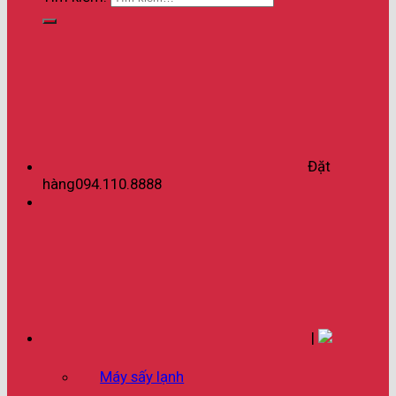
Đặt
hàng
094.110.8888
|
Máy sấy lạnh