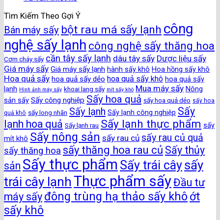
Tìm Kiếm Theo Gợi Ý
công
bột rau má sấy lạnh
Bán máy sấy
nghệ sấy lạnh
công nghệ sấy thăng hoa
cần tây sấy lạnh
dâu tây sấy
Dược liệu sấy
Cơm cháy sấy
Giá máy sấy
Giá máy sấy lạnh
hành sấy khô
Hoa hồng sấy khô
Hoa quả sấy
hoa quả sấy khô
hoa quả sấy dẻo
hoa quả sấy
Mua máy sấy
lạnh
khoai lang sấy
Nông
Hình ảnh máy sấy
mít sấy khô
Sấy hoa quả
Sấy công nghiệp
sản sấy
sấy hoa quả dẻo
sấy hoa
Sấy
Sấy lạnh
sấy long nhãn
Sấy lạnh công nghiệp
quả khô
Sấy lạnh thực phẩm
lạnh hoa quả
Sấy lạnh rau
sấy
Sấy nông sản
sấy rau củ quả
sấy rau củ
mít khô
sấy thăng hoa rau củ
Sấy thủy
sấy thăng hoa
Sấy thực phẩm
sấy
Sấy trái cây
sản
Thực phẩm sấy
trái cây lạnh
Đầu tư
đông trùng hạ thảo sấy khô
ớt
máy sấy
sấy khô