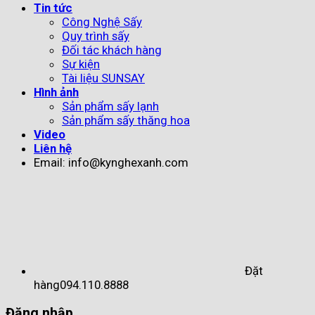
Tin tức
Công Nghệ Sấy
Quy trình sấy
Đối tác khách hàng
Sự kiện
Tài liệu SUNSAY
Hình ảnh
Sản phẩm sấy lạnh
Sản phẩm sấy thăng hoa
Video
Liên hệ
Email: info@kynghexanh.com
Đặt
hàng
094.110.8888
Đăng nhập