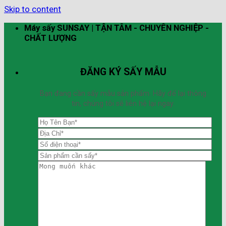
Skip to content
Máy sấy SUNSAY | TẬN TÂM - CHUYÊN NGHIỆP -
CHẤT LƯỢNG
ĐĂNG KÝ SẤY MẪU
Bạn đang cần sấy mẫu sản phẩm. Hãy để lại thông
tin, chúng tôi sẽ liên hệ lại ngay.