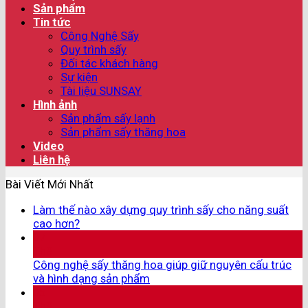
Sản phẩm
Tin tức
Công Nghệ Sấy
Quy trình sấy
Đối tác khách hàng
Sự kiện
Tài liệu SUNSAY
Hình ảnh
Sản phẩm sấy lạnh
Sản phẩm sấy thăng hoa
Video
Liên hệ
Bài Viết Mới Nhất
Làm thế nào xây dựng quy trình sấy cho năng suất
cao hơn?
07
Th8
Công nghệ sấy thăng hoa giúp giữ nguyên cấu trúc
và hình dạng sản phẩm
05
Th8