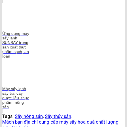
Ứng dụng máy
sấy lạnh
SUNSAY trong
sản xuất thực
phẩm sạch, an
toàn
Máy sấy lạnh
sấy trái cây,
dược liệu, thực
phẩm, nông
sản
Tags:
Sấy nông sản
,
Sấy thủy sản
.
Mách bạn địa chỉ cung cấp máy sấy hoa quả chất lượng