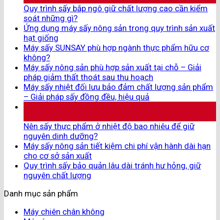
Quy trình sấy bắp ngô giữ chất lượng cao cần kiểm
soát những gì?
Ứng dụng máy sấy nông sản trong quy trình sản xuất
hạt giống
Máy sấy SUNSAY phù hợp ngành thực phẩm hữu cơ
không?
Máy sấy nông sản phù hợp sản xuất tại chỗ – Giải
pháp giảm thất thoát sau thu hoạch
Máy sấy nhiệt đối lưu bảo đảm chất lượng sản phẩm
– Giải pháp sấy đồng đều, hiệu quả
30
Th7
Nên sấy thực phẩm ở nhiệt độ bao nhiêu để giữ
nguyên dinh dưỡng?
Máy sấy nông sản tiết kiệm chi phí vận hành dài hạn
cho cơ sở sản xuất
Quy trình sấy bảo quản lâu dài tránh hư hỏng, giữ
nguyên chất lượng
Danh mục sản phẩm
Máy chiên chân không