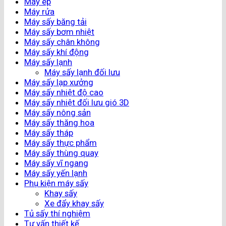
Máy ép
Máy rửa
Máy sấy băng tải
Máy sấy bơm nhiệt
Máy sấy chân không
Máy sấy khí động
Máy sấy lạnh
Máy sấy lạnh đối lưu
Máy sấy lạp xưởng
Máy sấy nhiệt độ cao
Máy sấy nhiệt đối lưu gió 3D
Máy sấy nông sản
Máy sấy thăng hoa
Máy sấy tháp
Máy sấy thực phẩm
Máy sấy thùng quay
Máy sấy vĩ ngang
Máy sấy yến lạnh
Phụ kiện máy sấy
Khay sấy
Xe đẩy khay sấy
Tủ sấy thí nghiệm
Tư vấn thiết kế