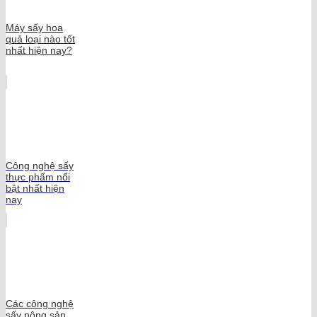
Máy sấy hoa
quả loại nào tốt
nhất hiện nay?
Công nghệ sấy
thực phẩm nổi
bật nhất hiện
nay
Các công nghệ
sấy nông sản