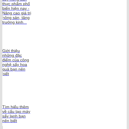
thực phẩm phổ
biến hiện nay -
Nâng cao giá trị
nông sản, tăng
trưởng kinh...
Giới thiệu
những đặc
điểm của công
nghệ sấy hoa
quả bạn nên
biết
Tìm hiểu thêm
về cấu tạo máy
sấy lạnh bạn
nên biết