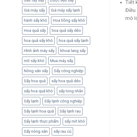
dâu tây sấy
Dược liệu sấy
Tiết 
Điều 
Giá máy sấy
Giá máy sấy lạnh
mô l
hành sấy khô
Hoa hồng sấy khô
Hoa quả sấy
hoa quả sấy dẻo
hoa quả sấy khô
hoa quả sấy lạnh
Hình ảnh máy sấy
khoai lang sấy
mít sấy khô
Mua máy sấy
Nông sản sấy
Sấy công nghiệp
Sấy hoa quả
sấy hoa quả dẻo
sấy hoa quả khô
sấy long nhãn
Sấy lạnh
Sấy lạnh công nghiệp
Sấy lạnh hoa quả
Sấy lạnh rau
Sấy lạnh thực phẩm
sấy mít khô
Sấy nông sản
sấy rau củ