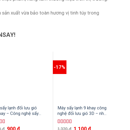
h sản xuất vừa bảo toàn hương vị tinh túy trong
NSAY!
-17%
-15
sấy lạnh đối lưu gió
Máy sấy lạnh 9 khay công
Máy
hay – Công nghệ sấy
nghệ đối lưu gió 3D – nhỏ
kha
ưu hiện đại, tiết kiệm
gọn nhưng hiệu quả
dạ
 năng, nhân công
900
₫
1,100
₫
 xếp
Được xếp
Đư
0
₫
1,320
₫
1,