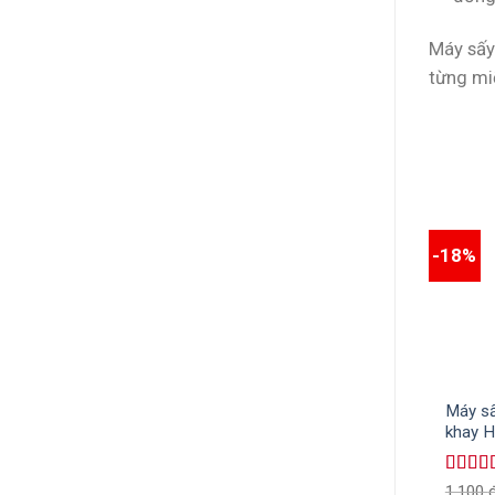
Máy sấy 
từng mi
-18%
Máy sấ
khay H
quy tr
Được 
1,100