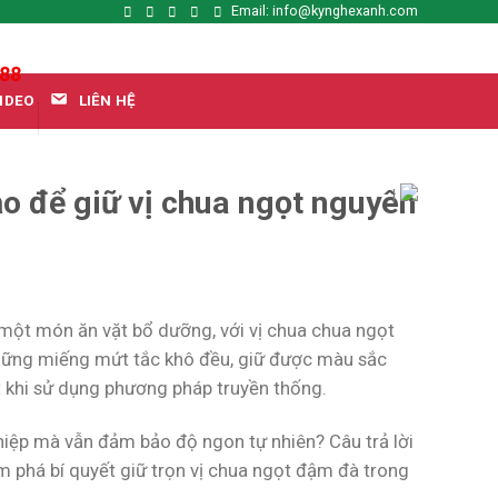
Email: info@kynghexanh.com
888
LIÊN HỆ
IDEO
o để giữ vị chua ngọt nguyên
|
 một món ăn vặt bổ dưỡng, với vị chua chua ngọt
những miếng mứt tắc khô đều, giữ được màu sắc
t khi sử dụng phương pháp truyền thống.
iệp mà vẫn đảm bảo độ ngon tự nhiên? Câu trả lời
m phá bí quyết giữ trọn vị chua ngọt đậm đà trong