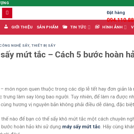
ƯỢNG
m
Đặt hàng
ếm:
094.110.8
GIỚI THIỆU
SẢN PHẨM
TIN TỨC
HÌNH ẢNH
V
CÔNG NGHỆ SẤY
,
THIẾT BỊ SẤY
sấy mứt tắc – Cách 5 bước hoàn hả
 – món ngon quen thuộc trong các dịp lễ tết hay đơn giản là
c trưng làm say lòng bao người. Tuy nhiên, để làm ra được 
n cùng hương vị nguyên bản không phải điều dễ dàng, đặc biệ
 thế nào để bạn có thể sấy khô mứt tắc một cách chuyên ngh
 bước hoàn hảo khi sử dụng
máy sấy mứt tắc
. Hãy cùng khá