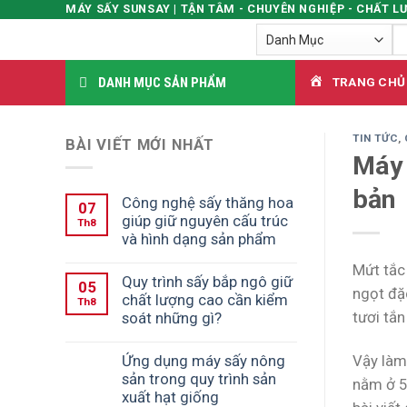
MÁY SẤY SUNSAY | TẬN TÂM - CHUYÊN NGHIỆP - CHẤT L
Skip
Tì
to
ki
content
DANH MỤC SẢN PHẨM
TRANG CHỦ
TIN TỨC
,
BÀI VIẾT MỚI NHẤT
Máy 
bản
Công nghệ sấy thăng hoa
07
giúp giữ nguyên cấu trúc
Th8
và hình dạng sản phẩm
Mứt tắc
Quy trình sấy bắp ngô giữ
05
ngọt đặ
chất lượng cao cần kiểm
Th8
tươi tắ
soát những gì?
Ứng dụng máy sấy nông
Vậy làm
sản trong quy trình sản
nằm ở 5
xuất hạt giống