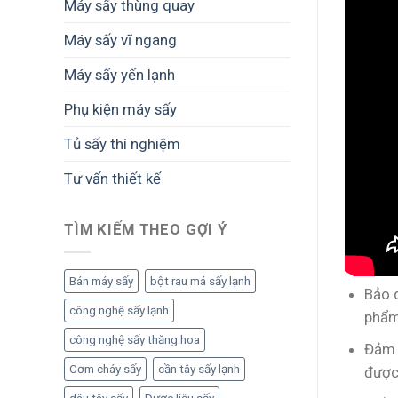
Máy sấy thùng quay
Máy sấy vĩ ngang
Máy sấy yến lạnh
Phụ kiện máy sấy
Tủ sấy thí nghiệm
Tư vấn thiết kế
TÌM KIẾM THEO GỢI Ý
Bán máy sấy
bột rau má sấy lạnh
Bảo q
công nghệ sấy lạnh
phẩm
công nghệ sấy thăng hoa
Đảm 
Cơm cháy sấy
cần tây sấy lạnh
được 