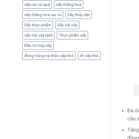
sấy rau củ quả
sấy thăng hoa
sấy thăng hoa rau củ
Sấy thủy sản
Sấy thực phẩm
Sấy trái cây
sấy trái cây lạnh
Thực phẩm sấy
Đầu tư máy sấy
đông trùng hạ thảo sấy khô
ớt sấy khô
Đa d
cầu 
Tăng
đồng