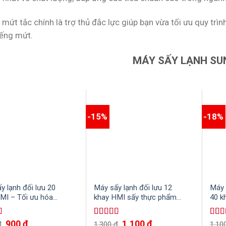
mứt tắc chính là trợ thủ đắc lực giúp bạn vừa tối ưu quy trìn
ếng mứt.
MÁY SẤY LẠNH SU
-15%
-18%
y lạnh đối lưu 20
Máy sấy lạnh đối lưu 12
Máy 
MI – Tối ưu hóa
khay HMI sấy thực phẩm,
40 k
ình sấy khô
nông sản và các loại thủy
đối l
hải sản nhanh chóng, tiện
điện
900
₫
1,100
₫
xếp
Được xếp
Được
₫
1,300
₫
1,10
lợi