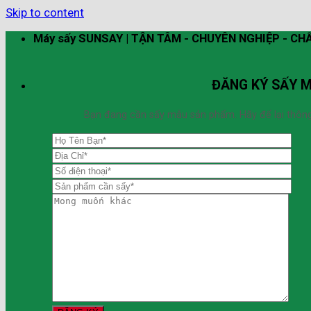
Skip to content
Máy sấy SUNSAY | TẬN TÂM - CHUYÊN NGHIỆP - C
ĐĂNG KÝ SẤY 
Bạn đang cần sấy mẫu sản phẩm. Hãy để lại thông ti