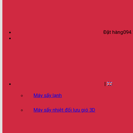
Đặt hàng
094.
|
Máy sấy lạnh
Máy sấy nhiệt đối lưu gió 3D