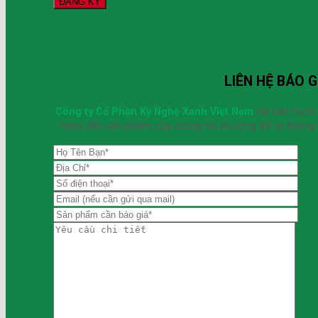
LIÊN HỆ BÁO G
Công ty Cổ Phần Kỹ Nghệ Xanh Việt Nam
rất hân hạnh
hàng đến sản phẩm của chúng tôi.Vui lòng để lại thông t