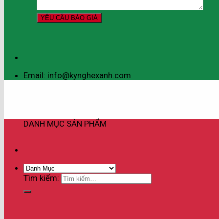
Email: info@kynghexanh.com
DANH MỤC SẢN PHẨM
Tìm kiếm: