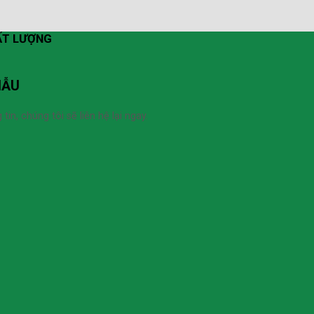
HẤT LƯỢNG
MẪU
n, chúng tôi sẽ liên hệ lại ngay.