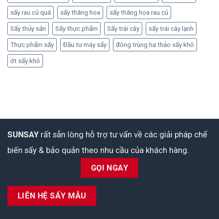
sấy rau củ quả
sấy thăng hoa
sấy thăng hoa rau củ
Sấy thủy sản
Sấy thực phẩm
Sấy trái cây
sấy trái cây lạnh
Thực phẩm sấy
Đầu tư máy sấy
đông trùng hạ thảo sấy khô
ớt sấy khô
SUNSAY
rất sẵn lòng hỗ trợ tư vấn về các giải pháp chế
biến sấy & bảo quản theo nhu cầu của khách hàng.
GỌI NGAY
LIÊN HỆ SẤY MẪU