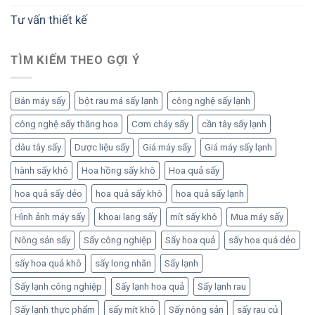
Tư vấn thiết kế
TÌM KIẾM THEO GỢI Ý
Bán máy sấy
bột rau má sấy lạnh
công nghệ sấy lạnh
công nghệ sấy thăng hoa
Cơm cháy sấy
cần tây sấy lạnh
dâu tây sấy
Dược liệu sấy
Giá máy sấy
Giá máy sấy lạnh
hành sấy khô
Hoa hồng sấy khô
Hoa quả sấy
hoa quả sấy dẻo
hoa quả sấy khô
hoa quả sấy lạnh
Hình ảnh máy sấy
khoai lang sấy
mít sấy khô
Mua máy sấy
Nông sản sấy
Sấy công nghiệp
Sấy hoa quả
sấy hoa quả dẻo
sấy hoa quả khô
sấy long nhãn
Sấy lạnh
Sấy lạnh công nghiệp
Sấy lạnh hoa quả
Sấy lạnh rau
Sấy lạnh thực phẩm
sấy mít khô
Sấy nông sản
sấy rau củ