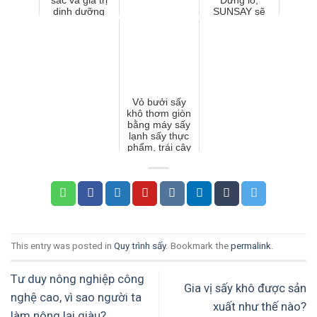
sắc và giá trị
Đừng lo,
dinh dưỡng
SUNSAY sẽ
giúp bạn.
Vỏ bưởi sấy
khô thơm giòn
bằng máy sấy
lạnh sấy thực
phẩm, trái cây
This entry was posted in
Quy trình sấy
. Bookmark the
permalink
.
Tư duy nông nghiệp công
Gia vị sấy khô được sản
nghệ cao, vì sao người ta
xuất như thế nào?
làm nông lại giàu?