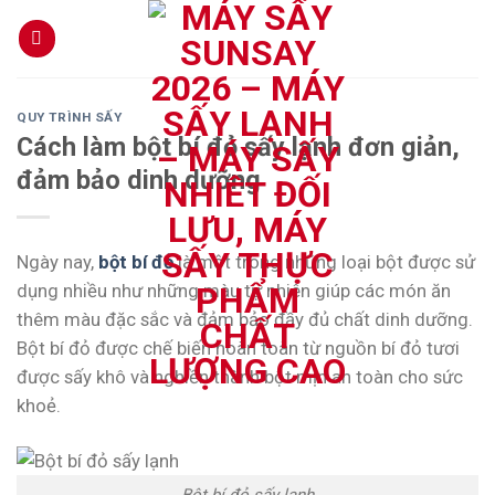
Skip
to
content
QUY TRÌNH SẤY
Cách làm bột bí đỏ sấy lạnh đơn giản,
đảm bảo dinh dưỡng
Ngày nay,
bột bí đỏ
là một trong những loại bột được sử
dụng nhiều như những màu tự nhiên giúp các món ăn
thêm màu đặc sắc và đảm bảo đầy đủ chất dinh dưỡng.
Bột bí đỏ được chế biến hoàn toàn từ nguồn bí đỏ tươi
được sấy khô và nghiền thành bột mịn an toàn cho sức
khoẻ.
Bột bí đỏ sấy lạnh