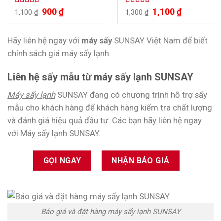
hải sản nhanh chóng, tiện
900
₫
1,100
₫
Được xếp
Được xếp
1,100
₫
lợi
1,300
₫
hạng
5.00
5
hạng
4.75
5
sao
sao
Hãy liên hệ ngay với
máy sấy
SUNSAY Việt Nam để biết
chính sách giá máy sấy lạnh.
Liên hệ sấy mẫu từ máy sấy lạnh SUNSAY
Máy sấy lạnh
SUNSAY đang có chương trình hỗ trợ sấy
mẫu cho khách hàng để khách hàng kiểm tra chất lượng
và đánh giá hiệu quả đầu tư. Các bạn hãy liên hệ ngay
với Máy sấy lạnh SUNSAY.
GỌI NGAY
NHẬN BÁO GIÁ
Báo giá và đặt hàng máy sấy lạnh SUNSAY