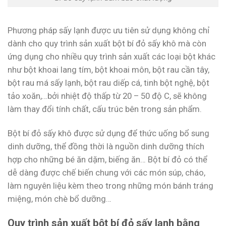
Phương pháp sấy lạnh được ưu tiên sử dụng không chỉ
dành cho quy trình sản xuất bột bí đỏ sấy khô mà còn
ứng dụng cho nhiều quy trình sản xuất các loại bột khác
như bột khoai lang tím, bột khoai môn, bột rau cần tây,
bột rau má sấy lạnh, bột rau diếp cá, tinh bột nghệ, bột
tảo xoăn,…bởi nhiệt độ thấp từ 20 – 50 độ C, sẽ không
làm thay đổi tính chất, cấu trúc bên trong sản phẩm.
Bột bí đỏ sấy khô được sử dụng để thức uống bổ sung
dinh dưỡng, thể đồng thời là nguồn dinh dưỡng thích
hợp cho những bé ăn dặm, biếng ăn… Bột bí đỏ có thể
dễ dàng được chế biến chung với các món súp, cháo,
làm nguyên liệu kèm theo trong những món bánh tráng
miệng, món chè bổ dưỡng…
Quy trình sản xuất bột bí đỏ sấy lạnh bằng