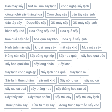
Bán máy sấy
bột rau má sấy lạnh
công nghệ sấy lạnh
công nghệ sấy thăng hoa
Cơm cháy sấy
cần tây sấy lạnh
dâu tây sấy
Dược liệu sấy
Giá máy sấy
Giá máy sấy lạnh
hành sấy khô
Hoa hồng sấy khô
Hoa quả sấy
hoa quả sấy dẻo
hoa quả sấy khô
hoa quả sấy lạnh
Hình ảnh máy sấy
khoai lang sấy
mít sấy khô
Mua máy sấy
Nông sản sấy
Sấy công nghiệp
Sấy hoa quả
sấy hoa quả dẻo
sấy hoa quả khô
sấy long nhãn
Sấy lạnh
Sấy lạnh công nghiệp
Sấy lạnh hoa quả
Sấy lạnh rau
Sấy lạnh thực phẩm
sấy mít khô
Sấy nông sản
sấy rau củ
sấy rau củ quả
sấy thăng hoa
sấy thăng hoa rau củ
Sấy thủy sản
Sấy thực phẩm
Sấy trái cây
sấy trái cây lạnh
Thực phẩm sấy
Đầu tư máy sấy
đông trùng hạ thảo sấy khô