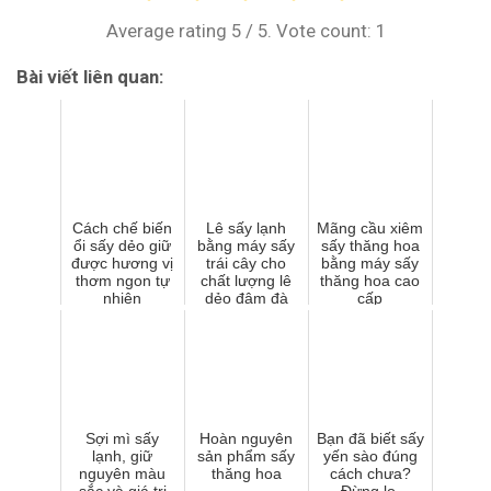
Average rating
5
/ 5. Vote count:
1
Bài viết liên quan:
Cách chế biến
Lê sấy lạnh
Mãng cầu xiêm
ổi sấy dẻo giữ
bằng máy sấy
sấy thăng hoa
được hương vị
trái cây cho
bằng máy sấy
thơm ngon tự
chất lượng lê
thăng hoa cao
nhiên
dẻo đậm đà
cấp
Sợi mì sấy
Hoàn nguyên
Bạn đã biết sấy
lạnh, giữ
sản phẩm sấy
yến sào đúng
nguyên màu
thăng hoa
cách chưa?