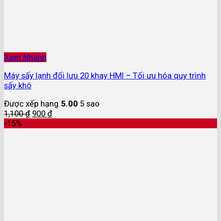
Xem Nhanh
Máy sấy lạnh đối lưu 20 khay HMI – Tối ưu hóa quy trình
sấy khô
Được xếp hạng
5.00
5 sao
1,100
₫
900
₫
-15%