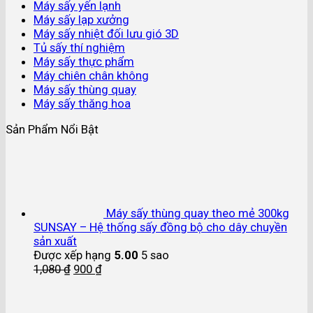
Máy sấy yến lạnh
Máy sấy lạp xưởng
Máy sấy nhiệt đối lưu gió 3D
Tủ sấy thí nghiệm
Máy sấy thực phẩm
Máy chiên chân không
Máy sấy thùng quay
Máy sấy thăng hoa
Sản Phẩm Nổi Bật
Máy sấy thùng quay theo mẻ 300kg
SUNSAY – Hệ thống sấy đồng bộ cho dây chuyền
sản xuất
Được xếp hạng
5.00
5 sao
1,080
₫
900
₫