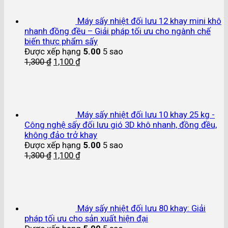
Máy sấy nhiệt đối lưu 12 khay mini khô
nhanh đồng đều – Giải pháp tối ưu cho ngành chế
biến thực phẩm sấy
Được xếp hạng
5.00
5 sao
1,300
₫
1,100
₫
Máy sấy nhiệt đối lưu 10 khay 25 kg -
Công nghệ sấy đối lưu gió 3D khô nhanh, đồng đều,
không đảo trở khay
Được xếp hạng
5.00
5 sao
1,300
₫
1,100
₫
Máy sấy nhiệt đối lưu 80 khay: Giải
pháp tối ưu cho sản xuất hiện đại