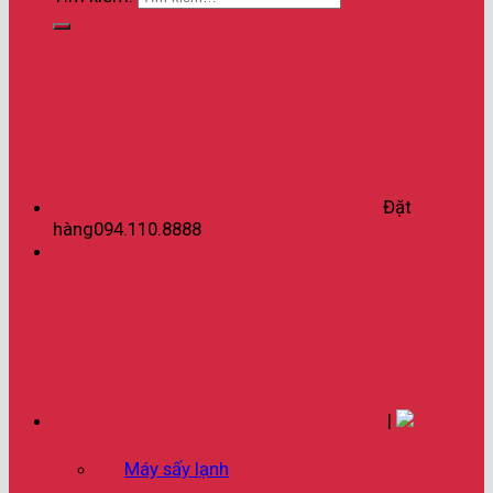
Đặt
hàng
094.110.8888
|
Máy sấy lạnh