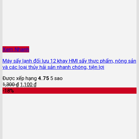
Xem Nhanh
Máy sấy lạnh đối lưu 12 khay HMI sấy thực phẩm, nông sản
và các loại thủy hải sản nhanh chóng, tiện lợi
Được xếp hạng
4.75
5 sao
1,300
₫
1,100
₫
-18%