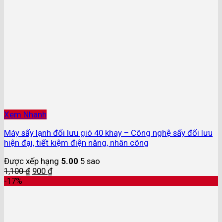
Xem Nhanh
Máy sấy lạnh đối lưu gió 40 khay – Công nghệ sấy đối lưu
hiện đại, tiết kiệm điện năng, nhân công
Được xếp hạng
5.00
5 sao
1,100
₫
900
₫
-17%