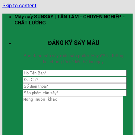
Skip to content
Máy sấy SUNSAY | TẬN TÂM - CHUYÊN NGHIỆP -
CHẤT LƯỢNG
ĐĂNG KÝ SẤY MẪU
Bạn đang cần sấy mẫu sản phẩm. Hãy để lại thông
tin, chúng tôi sẽ liên hệ lại ngay.