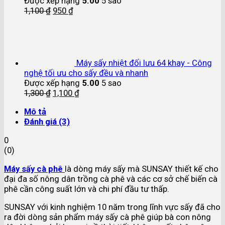
Được xếp hạng
5.00
5 sao
1,100
₫
950
₫
Máy sấy nhiệt đối lưu 64 khay - Công
nghệ tối ưu cho sấy đều và nhanh
Được xếp hạng
5.00
5 sao
1,300
₫
1,100
₫
Mô tả
Đánh giá (3)
0
(
0
)
Máy sấy cà phê
là dòng máy sấy mà SUNSAY thiết kế cho
đại đa số nông dân trồng cà phê và các cơ sở chế biến cà
phê cần công suất lớn và chi phí đầu tư thấp.
SUNSAY với kinh nghiệm 10 năm trong lĩnh vực sấy đã cho
ra đời dòng sản phẩm máy sấy cà phê giúp bà con nông