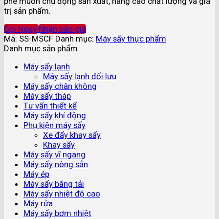
phê muốn chủ động sản xuất, nâng cao chất lượng và giá
trị sản phẩm.
Gọi Ngay
Nhận báo giá
Mã:
SS-MSCF
Danh mục:
Máy sấy thực phẩm
Danh mục sản phẩm
Máy sấy lạnh
Máy sấy lạnh đối lưu
Máy sấy chân không
Máy sấy tháp
Tư vấn thiết kế
Máy sấy khí động
Phụ kiện máy sấy
Xe đẩy khay sấy
Khay sấy
Máy sấy vĩ ngang
Máy sấy nông sản
Máy ép
Máy sấy băng tải
Máy sấy nhiệt độ cao
Máy rửa
Máy sấy bơm nhiệt