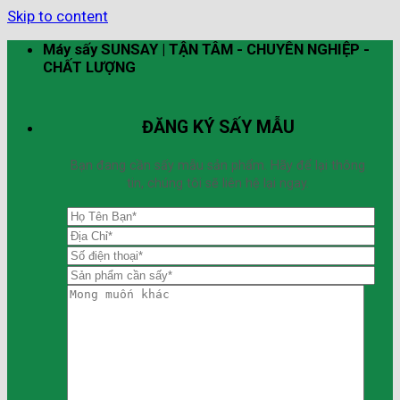
Skip to content
Máy sấy SUNSAY | TẬN TÂM - CHUYÊN NGHIỆP -
CHẤT LƯỢNG
ĐĂNG KÝ SẤY MẪU
Bạn đang cần sấy mẫu sản phẩm. Hãy để lại thông
tin, chúng tôi sẽ liên hệ lại ngay.