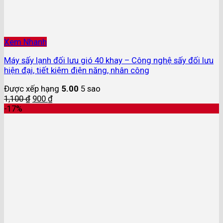
Xem Nhanh
Máy sấy lạnh đối lưu gió 40 khay – Công nghệ sấy đối lưu
hiện đại, tiết kiệm điện năng, nhân công
Được xếp hạng
5.00
5 sao
1,100
₫
900
₫
-17%