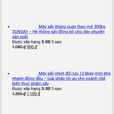
Máy sấy thùng quay theo mẻ 300kg
SUNSAY – Hệ thống sấy đồng bộ cho dây chuyền
sản xuất
Được xếp hạng
5.00
5 sao
1,080
₫
900
₫
Máy sấy nhiệt đối lưu 12 khay mini khô
nhanh đồng đều – Giải pháp tối ưu cho ngành chế
biến thực phẩm sấy
Được xếp hạng
5.00
5 sao
1,300
₫
1,100
₫