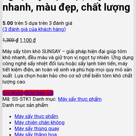
nhanh, màu đẹp, chất lượng
5.00
trên 5 dựa trên
3
đánh giá
(
3
đánh giá của khách hàng)
1,300
₫
1,100
₫
Máy sấy tôm khô SUNSAY – giải pháp hiện đại giúp tôm
khô nhanh, đều màu và giữ trọn vị ngọt tự nhiên. Ứng dụng
công nghệ sấy nhiệt đối lưu hoặc sấy lạnh tiên tiến, máy
tiết kiệm điện, an toàn vệ sinh và phù hợp mọi quy mô sản
xuất. Lựa chọn hoàn hảo cho cơ sở chế biến tôm khô chất
lượng cao.
Gọi Ngay
Nhận báo giá
Mã:
SS-STK1
Danh mục:
Máy sấy thực phẩm
Danh mục sản phẩm
Máy sấy thực phẩm
Máy chiên chân không
Máy sấy thùng quay
Máy sấy thăng hoa