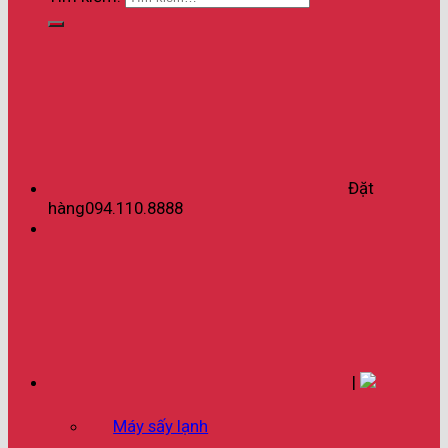
Đặt
hàng
094.110.8888
|
Máy sấy lạnh