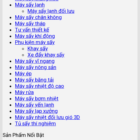
Máy sấy lạnh
Máy sấy lạnh đối lưu
Máy sấy chân không
Máy sấy tháp
Tư vấn thiết kế
Máy sấy khí động
Phụ kiện máy sấy
Khay sấy
Xe đẩy khay sấy
Máy sấy vĩ ngang
Máy sấy nông sản
Máy ép
Máy sấy băng tải
Máy sấy nhiệt độ cao
Máy rửa
Máy sấy bơm nhiệt
Máy sấy yến lạnh
Máy sấy lạp xưởng
Máy sấy nhiệt đối lưu gió 3D
Tủ sấy thí nghiệm
Sản Phẩm Nổi Bật