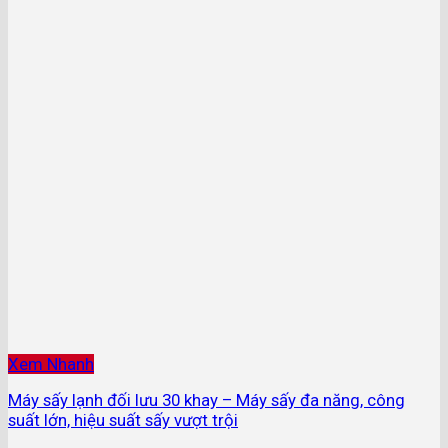
Xem Nhanh
Máy sấy lạnh đối lưu 30 khay – Máy sấy đa năng, công
suất lớn, hiệu suất sấy vượt trội