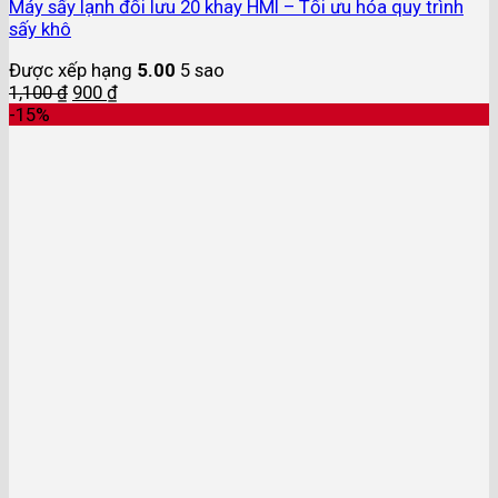
Máy sấy lạnh đối lưu 20 khay HMI – Tối ưu hóa quy trình
sấy khô
Được xếp hạng
5.00
5 sao
1,100
₫
900
₫
-15%