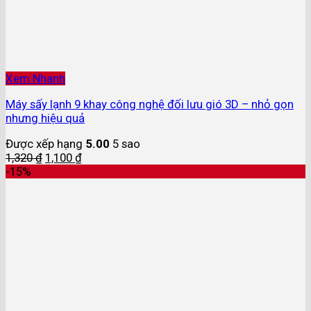
Xem Nhanh
Máy sấy lạnh 9 khay công nghệ đối lưu gió 3D – nhỏ gọn
nhưng hiệu quả
Được xếp hạng
5.00
5 sao
1,320
₫
1,100
₫
-15%