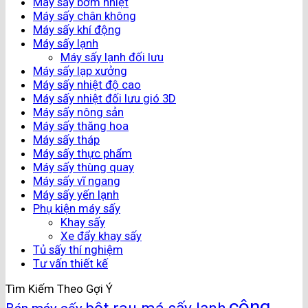
Máy sấy bơm nhiệt
Máy sấy chân không
Máy sấy khí động
Máy sấy lạnh
Máy sấy lạnh đối lưu
Máy sấy lạp xưởng
Máy sấy nhiệt độ cao
Máy sấy nhiệt đối lưu gió 3D
Máy sấy nông sản
Máy sấy thăng hoa
Máy sấy tháp
Máy sấy thực phẩm
Máy sấy thùng quay
Máy sấy vĩ ngang
Máy sấy yến lạnh
Phụ kiện máy sấy
Khay sấy
Xe đẩy khay sấy
Tủ sấy thí nghiệm
Tư vấn thiết kế
Tìm Kiếm Theo Gợi Ý
công