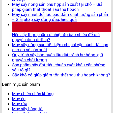
Máy sấy nông sản phù hợp sản xuất tại chỗ – Giải
pháp giảm thất thoát sau thu hoạch
Máy sấy nhiệt đối lưu bảo đảm chất lượng sản phẩm
– Giải pháp sấy đồng đều, hiệu quả
30
Th7
Nên sấy thực phẩm ở nhiệt độ bao nhiêu để giữ
nguyên dinh dưỡng?
Máy sấy nông sản tiết kiệm chi phí vận hành dài hạn
cho cơ sở sản xuất
Quy trình sấy bảo quản lâu dài tránh hư hỏng, giữ
nguyên chất lượng
Sản phẩm sấy đạt tiêu chuẩn xuất khẩu cần những
yếu tố gì?
Sấy khô có giúp giảm tổn thất sau thu hoạch không?
Danh mục sản phẩm
Máy chiên chân không
Máy ép
Máy rửa
Máy sấy băng tải