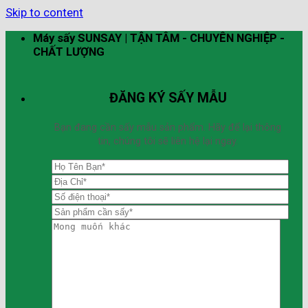
Skip to content
Máy sấy SUNSAY | TẬN TÂM - CHUYÊN NGHIỆP -
CHẤT LƯỢNG
ĐĂNG KÝ SẤY MẪU
Bạn đang cần sấy mẫu sản phẩm. Hãy để lại thông
tin, chúng tôi sẽ liên hệ lại ngay.