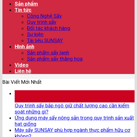
Sản phẩm
Tin tức
Công Nghệ Sấy
Quy trình sấy
Đối tác khách hàng
Sự kiện
Tài liệu SUNSAY
Hình ảnh
Sản phẩm sấy lạnh
Sản phẩm sấy thăng hoa
Video
Liên hệ
Bài Viết Mới Nhất
05
Th8
Quy trình sấy bắp ngô giữ chất lượng cao cần kiểm
soát những gì?
Ứng dụng máy sấy nông sản trong quy trình sản xuất
hạt giống
Máy sấy SUNSAY phù hợp ngành thực phẩm hữu cơ
không?