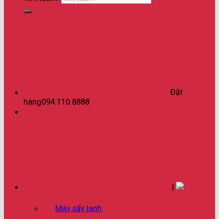
Đặt
hàng
094.110.8888
|
Máy sấy lạnh