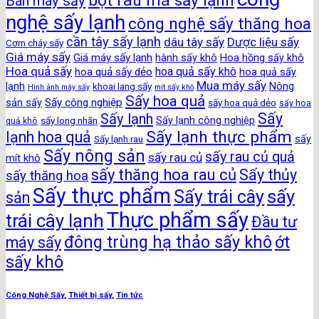
bột rau má sấy lạnh
Bán máy sấy
nghệ sấy lạnh
công nghệ sấy thăng hoa
cần tây sấy lạnh
dâu tây sấy
Dược liệu sấy
Cơm cháy sấy
Giá máy sấy
Giá máy sấy lạnh
hành sấy khô
Hoa hồng sấy khô
Hoa quả sấy
hoa quả sấy khô
hoa quả sấy dẻo
hoa quả sấy
Mua máy sấy
lạnh
khoai lang sấy
Nông
Hình ảnh máy sấy
mít sấy khô
Sấy hoa quả
Sấy công nghiệp
sản sấy
sấy hoa quả dẻo
sấy hoa
Sấy
Sấy lạnh
sấy long nhãn
Sấy lạnh công nghiệp
quả khô
Sấy lạnh thực phẩm
lạnh hoa quả
Sấy lạnh rau
sấy
Sấy nông sản
sấy rau củ quả
sấy rau củ
mít khô
sấy thăng hoa rau củ
Sấy thủy
sấy thăng hoa
Sấy thực phẩm
sấy
Sấy trái cây
sản
Thực phẩm sấy
trái cây lạnh
Đầu tư
đông trùng hạ thảo sấy khô
ớt
máy sấy
sấy khô
Công Nghệ Sấy
,
Thiết bị sấy
,
Tin tức