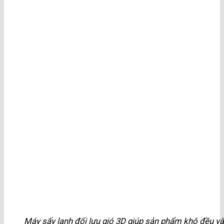
Máy sấy lạnh đối lưu gió 3D giúp sản phẩm khô đều v