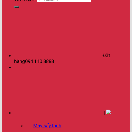
Đặt
hàng
094.110.8888
|
Máy sấy lạnh