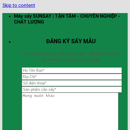
Skip to content
Máy sấy SUNSAY | TẬN TÂM - CHUYÊN NGHIỆP -
CHẤT LƯỢNG
ĐĂNG KÝ SẤY MẪU
Bạn đang cần sấy mẫu sản phẩm. Hãy để lại thông
tin, chúng tôi sẽ liên hệ lại ngay.