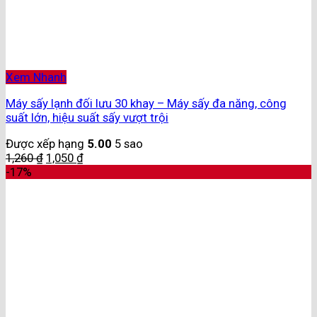
Xem Nhanh
Máy sấy lạnh đối lưu 30 khay – Máy sấy đa năng, công
suất lớn, hiệu suất sấy vượt trội
Được xếp hạng
5.00
5 sao
1,260
₫
1,050
₫
-17%