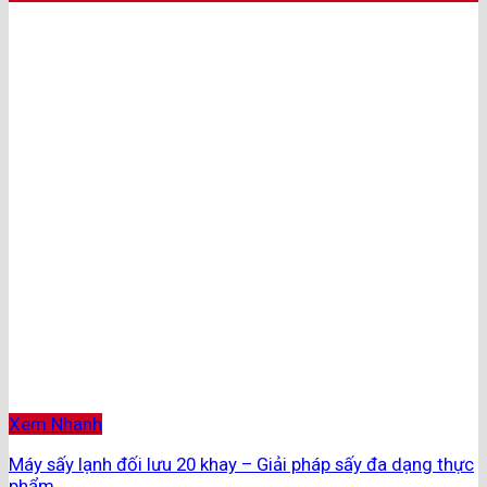
Xem Nhanh
Máy sấy lạnh đối lưu 20 khay – Giải pháp sấy đa dạng thực
phẩm