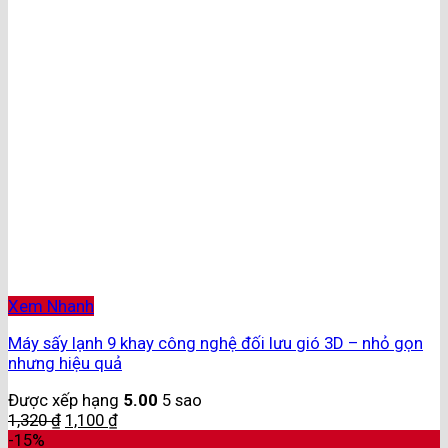
Xem Nhanh
Máy sấy lạnh 9 khay công nghệ đối lưu gió 3D – nhỏ gọn
nhưng hiệu quả
Được xếp hạng
5.00
5 sao
1,320
₫
1,100
₫
-15%