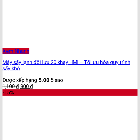
Xem Nhanh
Máy sấy lạnh đối lưu 20 khay HMI – Tối ưu hóa quy trình
sấy khô
Được xếp hạng
5.00
5 sao
1,100
₫
900
₫
-15%