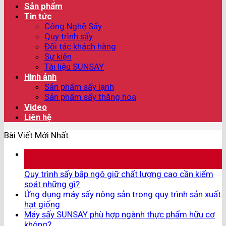
Sản phẩm
Tin tức
Công Nghệ Sấy
Quy trình sấy
Đối tác khách hàng
Sự kiện
Tài liệu SUNSAY
Hình ảnh
Sản phẩm sấy lạnh
Sản phẩm sấy thăng hoa
Video
Liên hệ
Bài Viết Mới Nhất
05
Th8
Quy trình sấy bắp ngô giữ chất lượng cao cần kiểm
soát những gì?
Ứng dụng máy sấy nông sản trong quy trình sản xuất
hạt giống
Máy sấy SUNSAY phù hợp ngành thực phẩm hữu cơ
không?