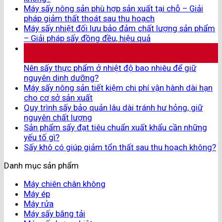
Máy sấy nông sản phù hợp sản xuất tại chỗ – Giải
pháp giảm thất thoát sau thu hoạch
Máy sấy nhiệt đối lưu bảo đảm chất lượng sản phẩm
– Giải pháp sấy đồng đều, hiệu quả
30
Th7
Nên sấy thực phẩm ở nhiệt độ bao nhiêu để giữ
nguyên dinh dưỡng?
Máy sấy nông sản tiết kiệm chi phí vận hành dài hạn
cho cơ sở sản xuất
Quy trình sấy bảo quản lâu dài tránh hư hỏng, giữ
nguyên chất lượng
Sản phẩm sấy đạt tiêu chuẩn xuất khẩu cần những
yếu tố gì?
Sấy khô có giúp giảm tổn thất sau thu hoạch không?
Danh mục sản phẩm
Máy chiên chân không
Máy ép
Máy rửa
Máy sấy băng tải