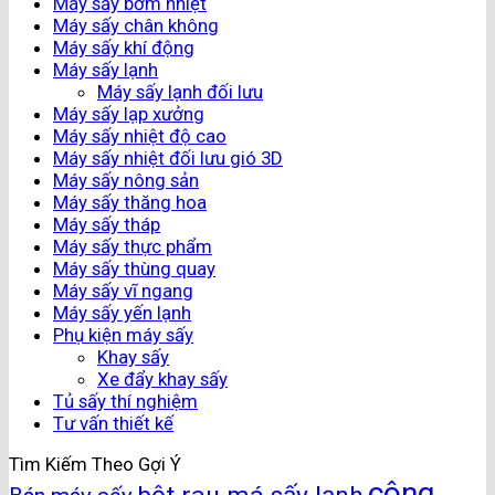
Máy sấy bơm nhiệt
Máy sấy chân không
Máy sấy khí động
Máy sấy lạnh
Máy sấy lạnh đối lưu
Máy sấy lạp xưởng
Máy sấy nhiệt độ cao
Máy sấy nhiệt đối lưu gió 3D
Máy sấy nông sản
Máy sấy thăng hoa
Máy sấy tháp
Máy sấy thực phẩm
Máy sấy thùng quay
Máy sấy vĩ ngang
Máy sấy yến lạnh
Phụ kiện máy sấy
Khay sấy
Xe đẩy khay sấy
Tủ sấy thí nghiệm
Tư vấn thiết kế
Tìm Kiếm Theo Gợi Ý
công