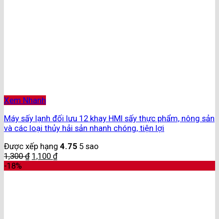
Xem Nhanh
Máy sấy lạnh đối lưu 12 khay HMI sấy thực phẩm, nông sản
và các loại thủy hải sản nhanh chóng, tiện lợi
Được xếp hạng
4.75
5 sao
1,300
₫
1,100
₫
-18%