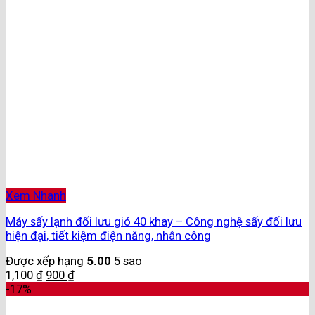
Xem Nhanh
Máy sấy lạnh đối lưu gió 40 khay – Công nghệ sấy đối lưu
hiện đại, tiết kiệm điện năng, nhân công
Được xếp hạng
5.00
5 sao
1,100
₫
900
₫
-17%