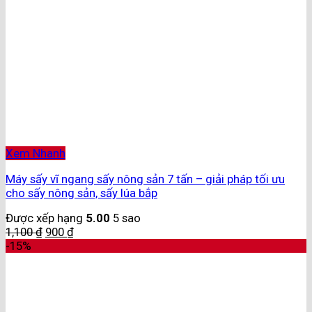
Xem Nhanh
Máy sấy vĩ ngang sấy nông sản 7 tấn – giải pháp tối ưu
cho sấy nông sản, sấy lúa bắp
Được xếp hạng
5.00
5 sao
1,100
₫
900
₫
-15%