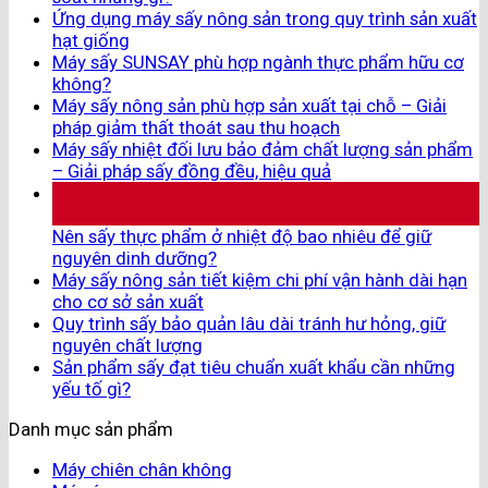
Ứng dụng máy sấy nông sản trong quy trình sản xuất
hạt giống
Máy sấy SUNSAY phù hợp ngành thực phẩm hữu cơ
không?
Máy sấy nông sản phù hợp sản xuất tại chỗ – Giải
pháp giảm thất thoát sau thu hoạch
Máy sấy nhiệt đối lưu bảo đảm chất lượng sản phẩm
– Giải pháp sấy đồng đều, hiệu quả
30
Th7
Nên sấy thực phẩm ở nhiệt độ bao nhiêu để giữ
nguyên dinh dưỡng?
Máy sấy nông sản tiết kiệm chi phí vận hành dài hạn
cho cơ sở sản xuất
Quy trình sấy bảo quản lâu dài tránh hư hỏng, giữ
nguyên chất lượng
Sản phẩm sấy đạt tiêu chuẩn xuất khẩu cần những
yếu tố gì?
Danh mục sản phẩm
Máy chiên chân không