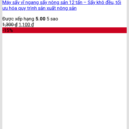
Máy sấy vĩ ngang sấy nông sản 12 tấn – Sấy khô đều, tối
ưu hóa quy trình sản xuất nông sản
Được xếp hạng
5.00
5 sao
1,300
₫
1,100
₫
-15%