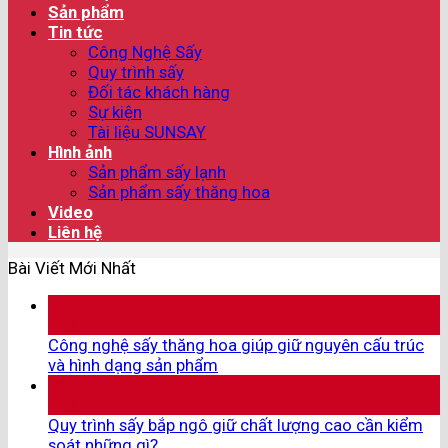
Sản phẩm
Tin tức
Công Nghệ Sấy
Quy trình sấy
Đối tác khách hàng
Sự kiện
Tài liệu SUNSAY
Hình ảnh
Sản phẩm sấy lạnh
Sản phẩm sấy thăng hoa
Video
Liên hệ
Bài Viết Mới Nhất
07
Th8
Công nghệ sấy thăng hoa giúp giữ nguyên cấu trúc
và hình dạng sản phẩm
05
Th8
Quy trình sấy bắp ngô giữ chất lượng cao cần kiểm
soát những gì?