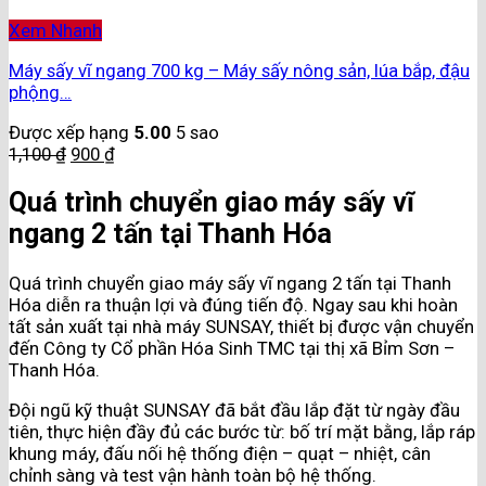
Xem Nhanh
Máy sấy vĩ ngang 700 kg – Máy sấy nông sản, lúa bắp, đậu
phộng…
Được xếp hạng
5.00
5 sao
1,100
₫
900
₫
Quá trình chuyển giao máy sấy vĩ
ngang 2 tấn tại Thanh Hóa
Quá trình chuyển giao máy sấy vĩ ngang 2 tấn tại Thanh
Hóa diễn ra thuận lợi và đúng tiến độ. Ngay sau khi hoàn
tất sản xuất tại nhà máy SUNSAY, thiết bị được vận chuyển
đến Công ty Cổ phần Hóa Sinh TMC tại thị xã Bỉm Sơn –
Thanh Hóa.
Đội ngũ kỹ thuật SUNSAY đã bắt đầu lắp đặt từ ngày đầu
tiên, thực hiện đầy đủ các bước từ: bố trí mặt bằng, lắp ráp
khung máy, đấu nối hệ thống điện – quạt – nhiệt, cân
chỉnh sàng và test vận hành toàn bộ hệ thống.