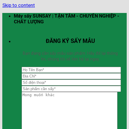
Skip to content
Máy sấy SUNSAY | TẬN TÂM - CHUYÊN NGHIỆP -
CHẤT LƯỢNG
ĐĂNG KÝ SẤY MẪU
Bạn đang cần sấy mẫu sản phẩm. Hãy để lại thông
tin, chúng tôi sẽ liên hệ lại ngay.