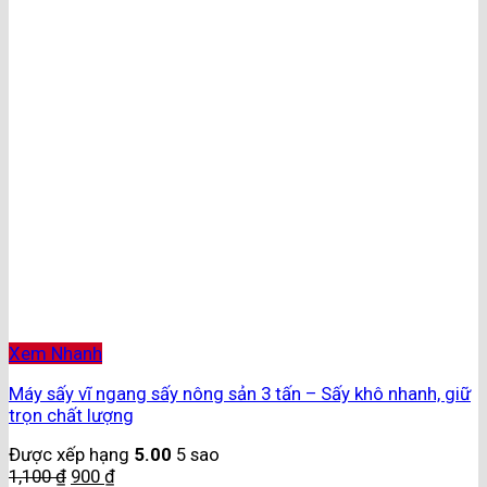
Xem Nhanh
Máy sấy vĩ ngang sấy nông sản 3 tấn – Sấy khô nhanh, giữ
trọn chất lượng
Được xếp hạng
5.00
5 sao
1,100
₫
900
₫