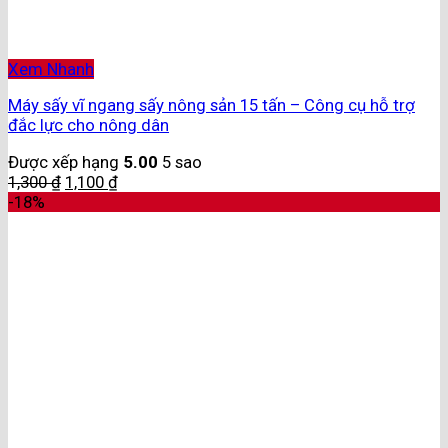
Xem Nhanh
Máy sấy vĩ ngang sấy nông sản 15 tấn – Công cụ hỗ trợ
đắc lực cho nông dân
Được xếp hạng
5.00
5 sao
1,300
₫
1,100
₫
-18%