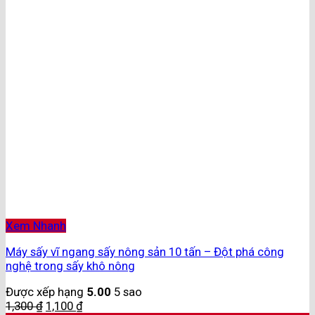
Xem Nhanh
Máy sấy vĩ ngang sấy nông sản 10 tấn – Đột phá công
nghệ trong sấy khô nông
Được xếp hạng
5.00
5 sao
1,300
₫
1,100
₫