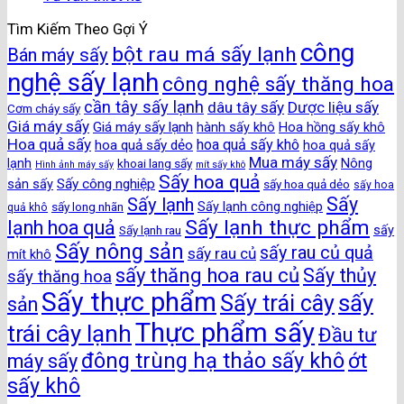
Tìm Kiếm Theo Gợi Ý
công
bột rau má sấy lạnh
Bán máy sấy
nghệ sấy lạnh
công nghệ sấy thăng hoa
cần tây sấy lạnh
dâu tây sấy
Dược liệu sấy
Cơm cháy sấy
Giá máy sấy
Giá máy sấy lạnh
hành sấy khô
Hoa hồng sấy khô
Hoa quả sấy
hoa quả sấy khô
hoa quả sấy dẻo
hoa quả sấy
Mua máy sấy
lạnh
khoai lang sấy
Nông
Hình ảnh máy sấy
mít sấy khô
Sấy hoa quả
Sấy công nghiệp
sản sấy
sấy hoa quả dẻo
sấy hoa
Sấy
Sấy lạnh
sấy long nhãn
Sấy lạnh công nghiệp
quả khô
Sấy lạnh thực phẩm
lạnh hoa quả
Sấy lạnh rau
sấy
Sấy nông sản
sấy rau củ quả
sấy rau củ
mít khô
sấy thăng hoa rau củ
Sấy thủy
sấy thăng hoa
Sấy thực phẩm
sấy
Sấy trái cây
sản
Thực phẩm sấy
trái cây lạnh
Đầu tư
đông trùng hạ thảo sấy khô
ớt
máy sấy
sấy khô