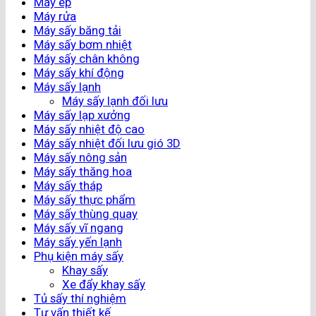
Máy ép
Máy rửa
Máy sấy băng tải
Máy sấy bơm nhiệt
Máy sấy chân không
Máy sấy khí động
Máy sấy lạnh
Máy sấy lạnh đối lưu
Máy sấy lạp xưởng
Máy sấy nhiệt độ cao
Máy sấy nhiệt đối lưu gió 3D
Máy sấy nông sản
Máy sấy thăng hoa
Máy sấy tháp
Máy sấy thực phẩm
Máy sấy thùng quay
Máy sấy vĩ ngang
Máy sấy yến lạnh
Phụ kiện máy sấy
Khay sấy
Xe đẩy khay sấy
Tủ sấy thí nghiệm
Tư vấn thiết kế