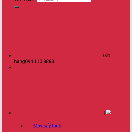
Đặt
hàng
094.110.8888
|
Máy sấy lạnh