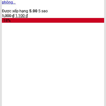
phộng…
Được xếp hạng
5.00
5 sao
1,300
₫
1,100
₫
-18%