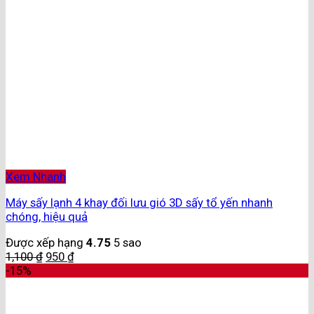
Xem Nhanh
Máy sấy lạnh 4 khay đối lưu gió 3D sấy tổ yến nhanh
chóng, hiệu quả
Được xếp hạng
4.75
5 sao
1,100
₫
950
₫
-15%