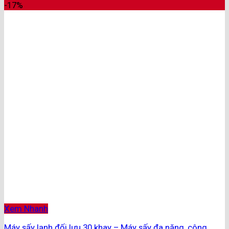
-17%
Xem Nhanh
Máy sấy lạnh đối lưu 30 khay – Máy sấy đa năng, công