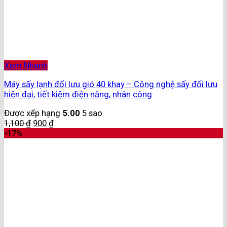
Xem Nhanh
Máy sấy lạnh đối lưu gió 40 khay – Công nghệ sấy đối lưu
hiện đại, tiết kiệm điện năng, nhân công
Được xếp hạng
5.00
5 sao
1,100
₫
900
₫
-17%