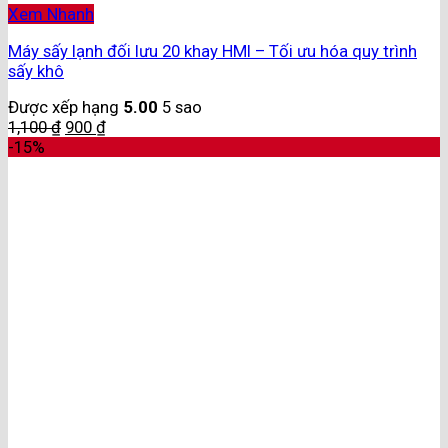
Xem Nhanh
Máy sấy lạnh đối lưu 20 khay HMI – Tối ưu hóa quy trình
sấy khô
Được xếp hạng
5.00
5 sao
1,100
₫
900
₫
-15%