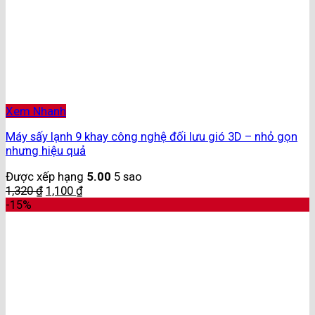
Xem Nhanh
Máy sấy lạnh 9 khay công nghệ đối lưu gió 3D – nhỏ gọn
nhưng hiệu quả
Được xếp hạng
5.00
5 sao
1,320
₫
1,100
₫
-15%