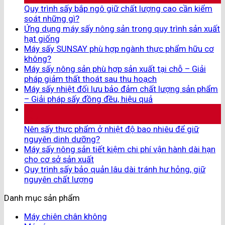
Quy trình sấy bắp ngô giữ chất lượng cao cần kiểm
soát những gì?
Ứng dụng máy sấy nông sản trong quy trình sản xuất
hạt giống
Máy sấy SUNSAY phù hợp ngành thực phẩm hữu cơ
không?
Máy sấy nông sản phù hợp sản xuất tại chỗ – Giải
pháp giảm thất thoát sau thu hoạch
Máy sấy nhiệt đối lưu bảo đảm chất lượng sản phẩm
– Giải pháp sấy đồng đều, hiệu quả
30
Th7
Nên sấy thực phẩm ở nhiệt độ bao nhiêu để giữ
nguyên dinh dưỡng?
Máy sấy nông sản tiết kiệm chi phí vận hành dài hạn
cho cơ sở sản xuất
Quy trình sấy bảo quản lâu dài tránh hư hỏng, giữ
nguyên chất lượng
Danh mục sản phẩm
Máy chiên chân không