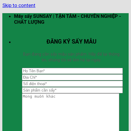
Skip to content
Máy sấy SUNSAY | TẬN TÂM - CHUYÊN NGHIỆP -
CHẤT LƯỢNG
ĐĂNG KÝ SẤY MẪU
Bạn đang cần sấy mẫu sản phẩm. Hãy để lại thông
tin, chúng tôi sẽ liên hệ lại ngay.