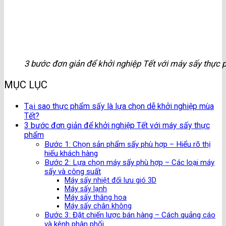
3 bước đơn giản để khởi nghiệp Tết với máy sấy thực
MỤC LỤC
Tại sao thực phẩm sấy là lựa chọn dễ khởi nghiệp mùa
Tết?
3 bước đơn giản để khởi nghiệp Tết với máy sấy thực
phẩm
Bước 1: Chọn sản phẩm sấy phù hợp – Hiểu rõ thị
hiếu khách hàng
Bước 2: Lựa chọn máy sấy phù hợp – Các loại máy
sấy và công suất
Máy sấy nhiệt đối lưu gió 3D
Máy sấy lạnh
Máy sấy thăng hoa
Máy sấy chân không
Bước 3: Đặt chiến lược bán hàng – Cách quảng cáo
và kênh phân phối