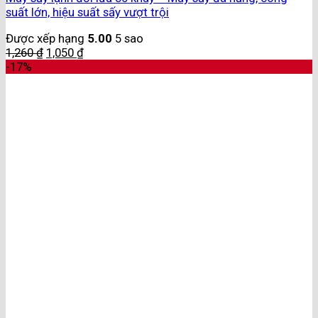
suất lớn, hiệu suất sấy vượt trội
Được xếp hạng
5.00
5 sao
1,260
₫
1,050
₫
-17%