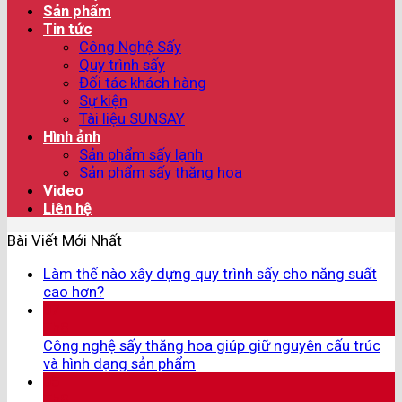
Sản phẩm
Tin tức
Công Nghệ Sấy
Quy trình sấy
Đối tác khách hàng
Sự kiện
Tài liệu SUNSAY
Hình ảnh
Sản phẩm sấy lạnh
Sản phẩm sấy thăng hoa
Video
Liên hệ
Bài Viết Mới Nhất
Làm thế nào xây dựng quy trình sấy cho năng suất
cao hơn?
07
Th8
Công nghệ sấy thăng hoa giúp giữ nguyên cấu trúc
và hình dạng sản phẩm
05
Th8