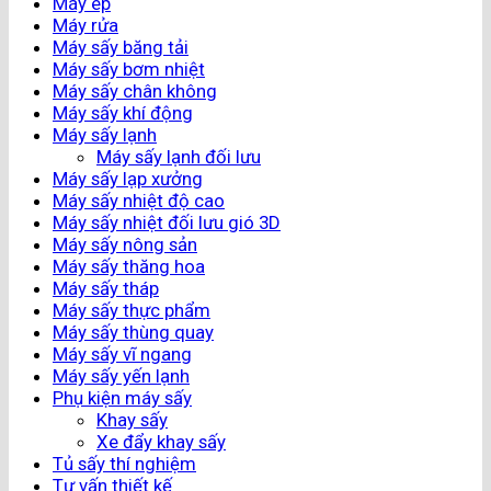
Máy ép
Máy rửa
Máy sấy băng tải
Máy sấy bơm nhiệt
Máy sấy chân không
Máy sấy khí động
Máy sấy lạnh
Máy sấy lạnh đối lưu
Máy sấy lạp xưởng
Máy sấy nhiệt độ cao
Máy sấy nhiệt đối lưu gió 3D
Máy sấy nông sản
Máy sấy thăng hoa
Máy sấy tháp
Máy sấy thực phẩm
Máy sấy thùng quay
Máy sấy vĩ ngang
Máy sấy yến lạnh
Phụ kiện máy sấy
Khay sấy
Xe đẩy khay sấy
Tủ sấy thí nghiệm
Tư vấn thiết kế