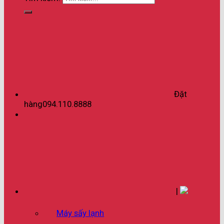
Đặt
hàng
094.110.8888
|
Máy sấy lạnh