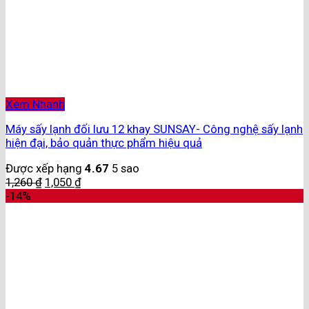
Xem Nhanh
Máy sấy lạnh đối lưu 12 khay SUNSAY- Công nghệ sấy lạnh
hiện đại, bảo quản thực phẩm hiệu quả
Được xếp hạng
4.67
5 sao
1,260
₫
1,050
₫
-14%