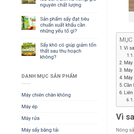
nguyên chất lượng
Sản phẩm sấy đạt tiêu
chuẩn xuất khẩu cần
những yếu tố gì?
MỤC
Sấy khô có giúp giảm tổn
Vì s
thất sau thu hoạch
không?
Máy 
Máy 
DANH MỤC SẢN PHẨM
Máy 
Cần 
Liên
Máy chiên chân không
Máy ép
Vì s
Máy rửa
Máy sấy băng tải
Nông sả