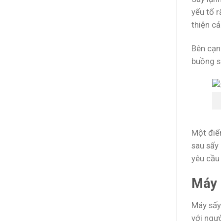
yếu tố 
thiện c
Bên cạn
buồng sấ
Một điể
sau sấy
yêu cầu 
Máy 
Máy sấy 
với ngư