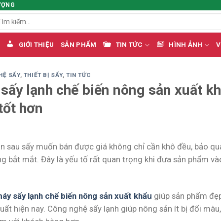
ƯỢNG
m
ếm:
GIỚI THIỆU
SẢN PHẨM
TIN TỨC
HÌNH ẢNH
V
HỆ SẤY
,
THIẾT BỊ SẤY
,
TIN TỨC
sấy lạnh chế biến nông sản xuất k
tốt hơn
n sau sấy muốn bán được giá không chỉ cần khô đều, bảo quả
g bắt mắt. Đây là yếu tố rất quan trọng khi đưa sản phẩm vào
áy sấy lạnh chế biến nông sản xuất khẩu
giúp sản phẩm đẹp 
uất hiện nay. Công nghệ sấy lạnh giúp nông sản ít bị đổi màu,