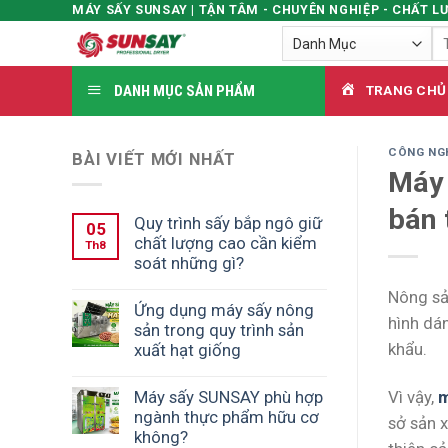
MÁY SẤY SUNSAY | TẬN TÂM - CHUYÊN NGHIỆP - CHẤT L
Skip
Tì
to
ki
content
DANH MỤC SẢN PHẨM
TRANG CHỦ
CÔNG NG
BÀI VIẾT MỚI NHẤT
Máy 
bán 
Quy trình sấy bắp ngô giữ
05
chất lượng cao cần kiểm
Th8
soát những gì?
Nông sả
Ứng dụng máy sấy nông
hình dán
sản trong quy trình sản
khẩu.
xuất hạt giống
Máy sấy SUNSAY phù hợp
Vì vậy,
m
ngành thực phẩm hữu cơ
sở sản x
không?