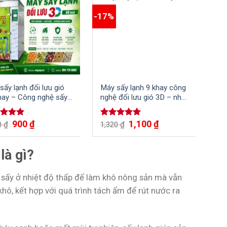
-17%
-15
sấy lạnh đối lưu gió
Máy sấy lạnh 9 khay công
Máy
hay – Công nghệ sấy
nghệ đối lưu gió 3D – nhỏ
kha
ưu hiện đại, tiết kiệm
gọn nhưng hiệu quả
dạ
 năng, nhân công
900
₫
1,100
₫
c xếp
Được xếp
Đư
0
₫
1,320
₫
1,
g
5.00
hạng
5.00
hạ
o
5 sao
5 
là gì?
ệ sấy ở nhiệt độ thấp để làm khô nông sản mà vẫn
hô, kết hợp với quá trình tách ẩm để rút nước ra