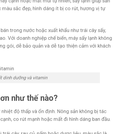
áy cạnh hoặc mất mùi tự nhiên, sấy lạnh giúp sản
àu sắc đẹp, hình dáng ít bị co rút, hương vị tự
bán trong nước hoặc xuất khẩu như trái cây sấy,
 cao. Với doanh nghiệp chế biến, máy sấy lạnh không
g gói, dễ bảo quản và dễ tạo thiện cảm với khách
ất dinh dưỡng và vitamin
hơn như thế nào?
nhiệt độ thấp và ổn định. Nông sản không bị tác
 cạnh, co rút mạnh hoặc mất đi hình dáng ban đầu.
 trái cây, rau củ, nấm hoặc dược liệu, màu sắc là