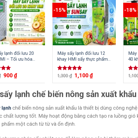
-15%
-18%
y lạnh đối lưu 20
Máy sấy lạnh đối lưu 12
Máy 
MI – Tối ưu hóa
khay HMI sấy thực phẩm,
40 k
ình sấy khô
nông sản và các loại thủy
đối l
hải sản nhanh chóng, tiện
điện
900
₫
1,100
₫
xếp
Được xếp
Đượ
₫
1,300
₫
1,10
lợi
5.00
hạng
4.75
hạn
5 sao
5 sa
sấy lạnh chế biến nông sản xuất khẩu 
 lạnh
chế biến nông sản xuất khẩu là thiết bị dùng công ngh
c chất lượng tốt. Máy hoạt động bằng cách tạo ra luồng gió k
n phẩm một cách từ từ và ổn định.