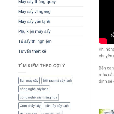
Máy sấy thùng quay
Máy sấy vĩ ngang
Máy sấy yến lạnh
Phụ kiện máy sấy
Tủ sấy thí nghiệm
Khi nôn
Tư vấn thiết kế
chuyên 
TÌM KIẾM THEO GỢI Ý
Bên cạn
màu sắc
định sẽ 
Bán máy sấy
bột rau má sấy lạnh
công nghệ sấy lạnh
công nghệ sấy thăng hoa
Cơm cháy sấy
cần tây sấy lạnh