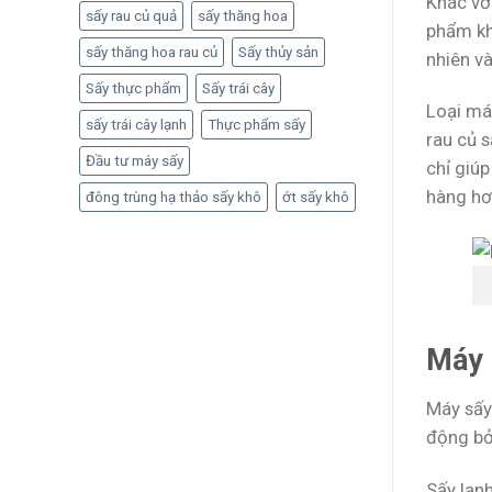
Khác vớ
sấy rau củ quả
sấy thăng hoa
phẩm kh
sấy thăng hoa rau củ
Sấy thủy sản
nhiên v
Sấy thực phẩm
Sấy trái cây
Loại má
sấy trái cây lạnh
Thực phẩm sấy
rau củ s
Đầu tư máy sấy
chỉ giú
hàng hơ
đông trùng hạ thảo sấy khô
ớt sấy khô
Máy 
Máy sấy
động bở
Sấy lạnh