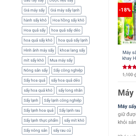
dâu tây sấy
Dược liệu sấy
-18%
Giá máy sấy
Giá máy sấy lạnh
hành sấy khô
Hoa hồng sấy khô
Hoa quả sấy
hoa quả sấy dẻo
hoa quả sấy khô
hoa quả sấy lạnh
Hình ảnh máy sấy
khoai lang sấy
Máy sấ
khay H
mít sấy khô
Mua máy sấy
quy tr
Nông sản sấy
Sấy công nghiệp
Được 
1,100
hạng
Sấy hoa quả
sấy hoa quả dẻo
5 sao
sấy hoa quả khô
sấy long nhãn
Máy 
Sấy lạnh
Sấy lạnh công nghiệp
Máy sấy
Sấy lạnh hoa quả
Sấy lạnh rau
giữ đượ
Sấy lạnh thực phẩm
sấy mít khô
khỏi sả
Sấy nông sản
sấy rau củ