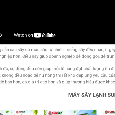
g sản sau sấy có màu sắc tự nhiên, miếng sấy đều nhau, ít g
nghiệp hơn. Điều này giúp doanh nghiệp dễ đóng gói, dễ trưn
h đó, sự đồng đều còn giúp mỗi lô hàng đạt chất lượng ổn đị
 không đều hoặc dễ hư hỏng thì rất khó đáp ứng yêu cầu của 
dễ bán hơn, có giá trị cao hơn và giúp thương hiệu được khác
MÁY SẤY LẠNH S