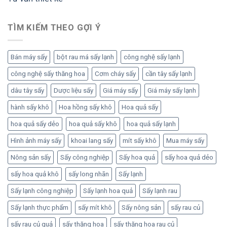
TÌM KIẾM THEO GỢI Ý
Bán máy sấy
bột rau má sấy lạnh
công nghệ sấy lạnh
công nghệ sấy thăng hoa
Cơm cháy sấy
cần tây sấy lạnh
dâu tây sấy
Dược liệu sấy
Giá máy sấy
Giá máy sấy lạnh
hành sấy khô
Hoa hồng sấy khô
Hoa quả sấy
hoa quả sấy dẻo
hoa quả sấy khô
hoa quả sấy lạnh
Hình ảnh máy sấy
khoai lang sấy
mít sấy khô
Mua máy sấy
Nông sản sấy
Sấy công nghiệp
Sấy hoa quả
sấy hoa quả dẻo
sấy hoa quả khô
sấy long nhãn
Sấy lạnh
Sấy lạnh công nghiệp
Sấy lạnh hoa quả
Sấy lạnh rau
Sấy lạnh thực phẩm
sấy mít khô
Sấy nông sản
sấy rau củ
sấy rau củ quả
sấy thăng hoa
sấy thăng hoa rau củ