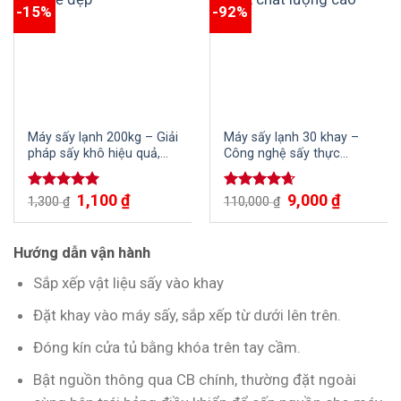
-15%
-92%
Máy sấy lạnh 200kg – Giải
Máy sấy lạnh 30 khay –
pháp sấy khô hiệu quả,
Công nghệ sấy thực
nhanh chóng cho công
phẩm, trái cây hiện đại
nghiệp
1,100
₫
9,000
₫
Được xếp
Được xếp
1,300
₫
110,000
₫
hạng
5.00
hạng
4.67
5 sao
5 sao
Hướng dẫn vận hành
Sắp xếp vật liệu sấy vào khay
Đặt khay vào máy sấy, sắp xếp từ dưới lên trên.
Đóng kín cửa tủ bằng khóa trên tay cầm.
Bật nguồn thông qua CB chính, thường đặt ngoài