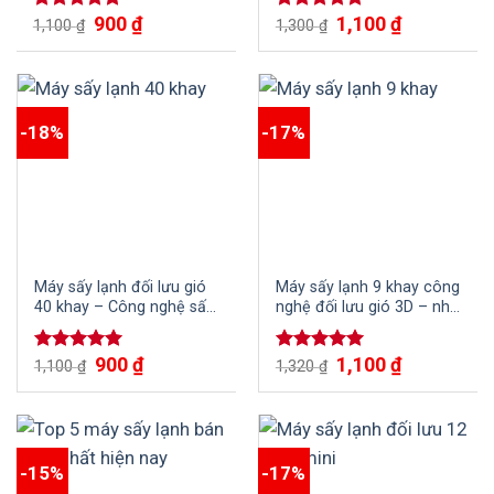
hải sản nhanh chóng, tiện
900
₫
1,100
₫
Được xếp
Được xếp
1,100
₫
lợi
1,300
₫
hạng
5.00
hạng
4.75
5 sao
5 sao
-18%
-17%
Máy sấy lạnh đối lưu gió
Máy sấy lạnh 9 khay công
40 khay – Công nghệ sấy
nghệ đối lưu gió 3D – nhỏ
đối lưu hiện đại, tiết kiệm
gọn nhưng hiệu quả
điện năng, nhân công
900
₫
1,100
₫
Được xếp
Được xếp
1,100
₫
1,320
₫
hạng
5.00
hạng
5.00
5 sao
5 sao
-15%
-17%