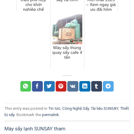
cho khởi
– Xem ngay giá
nghiệp chế
ưu đãi hôm
biến thực phẩm
nay!
Máy sấy thùng
quay sấy cafe 4
tấn
This entry was posted in
Tin tức
,
Công Nghệ Sấy
,
Tài liệu SUNSAY
,
Thiết
bị sấy
. Bookmark the
permalink
.
Máy sấy lạnh SUNSAY tham