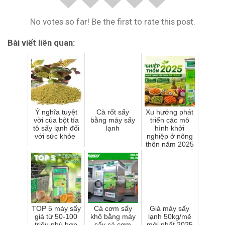
No votes so far! Be the first to rate this post.
Bài viết liên quan:
Ý nghĩa tuyệt
Cà rốt sấy
Xu hướng phát
vời của bột tía
bằng máy sấy
triển các mô
tô sấy lạnh đối
lạnh
hình khởi
với sức khỏe
nghiệp ở nông
thôn năm 2025
TOP 5 máy sấy
Cá cơm sấy
Giá máy sấy
giá từ 50-100
khô bằng máy
lạnh 50kg/mẻ
triệu phù hợp
sấy cá cơm
mới nhất 2025