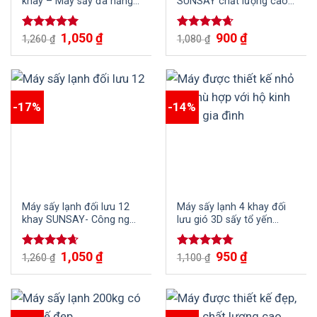
khay – Máy sấy đa năng,
SUNSAY chất lượng cao,
công suất lớn, hiệu suất
sấy được đa dạng các
sấy vượt trội
loại thực phẩm, trái cây,
1,050
₫
900
₫
Được xếp
Được xếp
1,260
₫
nông sản
1,080
₫
hạng
5.00
hạng
4.67
5 sao
5 sao
-17%
-14%
Máy sấy lạnh đối lưu 12
Máy sấy lạnh 4 khay đối
khay SUNSAY- Công nghệ
lưu gió 3D sấy tổ yến
sấy lạnh hiện đại, bảo
nhanh chóng, hiệu quả
quản thực phẩm hiệu quả
1,050
₫
950
₫
Được xếp
Được xếp
1,260
₫
1,100
₫
hạng
4.67
hạng
4.75
5 sao
5 sao