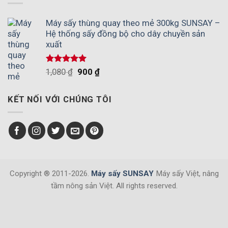
Máy sấy thùng quay theo mẻ 300kg SUNSAY –
Hệ thống sấy đồng bộ cho dây chuyền sản
xuất
Được xếp
1,080
₫
900
₫
hạng
5.00
5 sao
KẾT NỐI VỚI CHÚNG TÔI
Copyright ® 2011-2026.
Máy sấy SUNSAY
Máy sấy Việt, nâng
tầm nông sản Việt. All rights reserved.