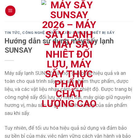
Skip
to
content
TIN TỨC
,
CÔNG NGHỆ SẤY
,
TÀI LIỆU SUNSAY
,
THIẾT BỊ SẤY
Hướng dẫn sử dụng máy sấy lạnh
SUNSAY
Máy sấy lạnh SUNSAY là một giải pháp hiệu quả và an
toàn cho quá trình sấy các sản phẩm thực phẩm, dược
liệu, và các vật liệu nhạy cảm với nhiệt độ. Được trang bị
công nghệ sấy đối lưu 3D hiện đại, máy giúp giữ nguyên
hương vị, màu sắc và giá trị dinh dưỡng của sản phẩm
sau khi sấy.
Tuy nhiên, để tối ưu hóa hiệu quả sử dụng và đảm bảo
sự bền bỉ của máy, việc nắm vững cách vận hành và bảo