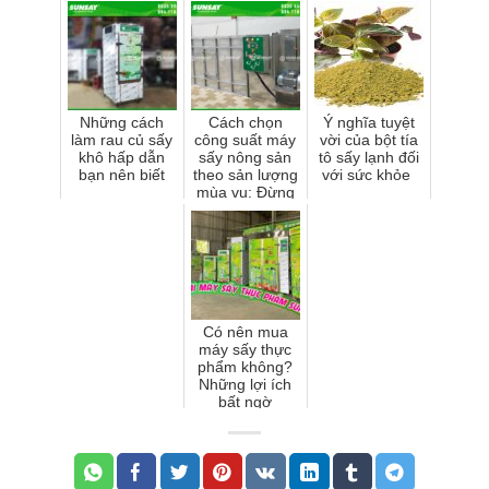
chế biến hiện
yêu thích
đại
Những cách
Cách chọn
Ý nghĩa tuyệt
làm rau củ sấy
công suất máy
vời của bột tía
khô hấp dẫn
sấy nông sản
tô sấy lạnh đối
bạn nên biết
theo sản lượng
với sức khỏe
mùa vụ: Đừng
để máy lớn mà
đầu ra không
ổn định
Có nên mua
máy sấy thực
phẩm không?
Những lợi ích
bất ngờ