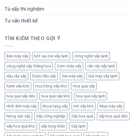
Tủ sấy thí nghiệm
Tư vấn thiết kế
TÌM KIẾM THEO GỢI Ý
Bán máy sấy
bột rau má sấy lạnh
công nghệ sấy lạnh
công nghệ sấy thăng hoa
Cơm cháy sấy
cần tây sấy lạnh
dâu tây sấy
Dược liệu sấy
Giá máy sấy
Giá máy sấy lạnh
hành sấy khô
Hoa hồng sấy khô
Hoa quả sấy
hoa quả sấy dẻo
hoa quả sấy khô
hoa quả sấy lạnh
Hình ảnh máy sấy
khoai lang sấy
mít sấy khô
Mua máy sấy
Nông sản sấy
Sấy công nghiệp
Sấy hoa quả
sấy hoa quả dẻo
sấy hoa quả khô
sấy long nhãn
Sấy lạnh