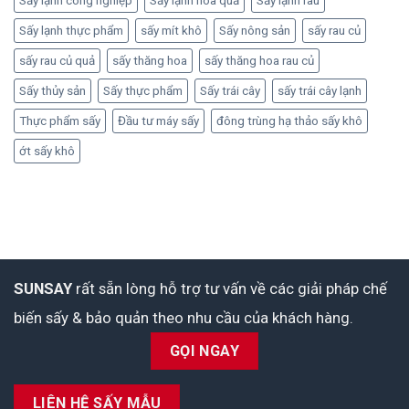
Sấy lạnh công nghiệp
Sấy lạnh hoa quả
Sấy lạnh rau
Sấy lạnh thực phẩm
sấy mít khô
Sấy nông sản
sấy rau củ
sấy rau củ quả
sấy thăng hoa
sấy thăng hoa rau củ
Sấy thủy sản
Sấy thực phẩm
Sấy trái cây
sấy trái cây lạnh
Thực phẩm sấy
Đầu tư máy sấy
đông trùng hạ thảo sấy khô
ớt sấy khô
SUNSAY
rất sẵn lòng hỗ trợ tư vấn về các giải pháp chế
biến sấy & bảo quản theo nhu cầu của khách hàng.
GỌI NGAY
LIÊN HỆ SẤY MẪU