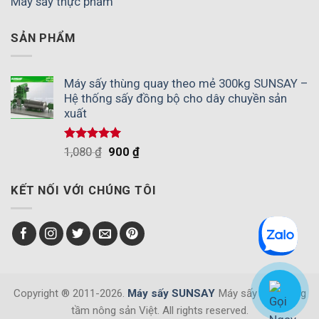
Máy sấy thực phẩm
SẢN PHẨM
Máy sấy thùng quay theo mẻ 300kg SUNSAY –
Hệ thống sấy đồng bộ cho dây chuyền sản
xuất
Được xếp
1,080
₫
900
₫
hạng
5.00
5 sao
KẾT NỐI VỚI CHÚNG TÔI
Copyright ® 2011-2026.
Máy sấy SUNSAY
Máy sấy Việt, nâng
tầm nông sản Việt. All rights reserved.