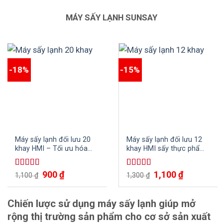
MÁY SẤY LẠNH SUNSAY
-18%
-15%
Máy sấy lạnh đối lưu 20
Máy sấy lạnh đối lưu 12
khay HMI – Tối ưu hóa
khay HMI sấy thực phẩm,
quy trình sấy khô
nông sản và các loại thủy
hải sản nhanh chóng, tiện
900
₫
1,100
₫
Được xếp
Được xếp
1,100
₫
lợi
1,300
₫
hạng
5.00
5
hạng
4.75
5
sao
sao
Chiến lược sử dụng máy sấy lạnh giúp mở
rộng thị trường sản phẩm cho cơ sở sản xuất