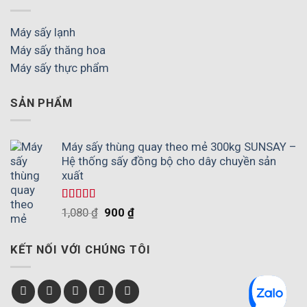
Máy sấy lạnh
Máy sấy thăng hoa
Máy sấy thực phẩm
SẢN PHẨM
Máy sấy thùng quay theo mẻ 300kg SUNSAY –
Hệ thống sấy đồng bộ cho dây chuyền sản
xuất
Được xếp
1,080
₫
900
₫
hạng
5.00
5
sao
KẾT NỐI VỚI CHÚNG TÔI