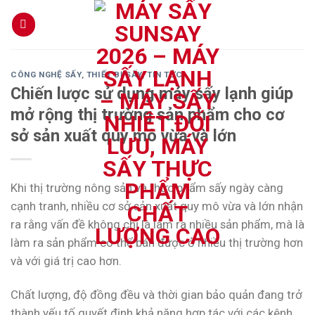
Skip
to
content
CÔNG NGHỆ SẤY
,
THIẾT BỊ SẤY
,
TIN TỨC
Chiến lược sử dụng máy sấy lạnh giúp
mở rộng thị trường sản phẩm cho cơ
sở sản xuất quy mô vừa và lớn
Khi thị trường nông sản và thực phẩm sấy ngày càng
cạnh tranh, nhiều cơ sở sản xuất quy mô vừa và lớn nhận
ra rằng vấn đề không chỉ là làm ra nhiều sản phẩm, mà là
làm ra sản phẩm có thể bán được ở nhiều thị trường hơn
và với giá trị cao hơn.
Chất lượng, độ đồng đều và thời gian bảo quản đang trở
thành yếu tố quyết định khả năng hợp tác với các kênh