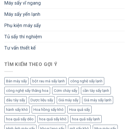
Máy sấy vĩ ngang
Máy sấy yến lạnh
Phụ kiện máy sấy
Tủ sấy thí nghiệm
Tư vấn thiết kế
TÌM KIẾM THEO GỢI Ý
Bán máy sấy
bột rau má sấy lạnh
công nghệ sấy lạnh
công nghệ sấy thăng hoa
Cơm cháy sấy
cần tây sấy lạnh
dâu tây sấy
Dược liệu sấy
Giá máy sấy
Giá máy sấy lạnh
hành sấy khô
Hoa hồng sấy khô
Hoa quả sấy
hoa quả sấy dẻo
hoa quả sấy khô
hoa quả sấy lạnh
Hình ảnh máy sấy
khoai lang sấy
mít sấy khô
Mua máy sấy