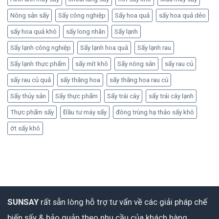
Nông sản sấy
Sấy công nghiệp
Sấy hoa quả
sấy hoa quả dẻo
sấy hoa quả khô
sấy long nhãn
Sấy lạnh
Sấy lạnh công nghiệp
Sấy lạnh hoa quả
Sấy lạnh rau
Sấy lạnh thực phẩm
sấy mít khô
Sấy nông sản
sấy rau củ
sấy rau củ quả
sấy thăng hoa
sấy thăng hoa rau củ
Sấy thủy sản
Sấy thực phẩm
Sấy trái cây
sấy trái cây lạnh
Thực phẩm sấy
Đầu tư máy sấy
đông trùng hạ thảo sấy khô
ớt sấy khô
SUNSAY
rất sẵn lòng hỗ trợ tư vấn về các giải pháp chế
biến sấy & bảo quản theo nhu cầu của khách hàng.