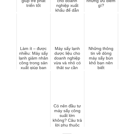
giúp trẻ phát
cho doanh
những ưu điểm
triển tốt
nghiệp xuất
gì?
khẩu để dẫn
đầu thị trường
Làm ít – được
Máy sấy lạnh
Những thông
nhiều: Máy sấy
dược liệu cho
tin về dòng
lạnh giảm nhân
doanh nghiệp
máy sấy bún
công trong sản
vừa và nhỏ có
khô bạn nên
xuất giúp bạn
thật sự cần
biết
bước vào kỷ
thiết hay chỉ là
nguyên tự động
xu hướng nhất
thờ...
Có nên đầu tư
máy sấy công
suất lớn
không? Câu trả
lời phụ thuộc
vào 3 yếu tố