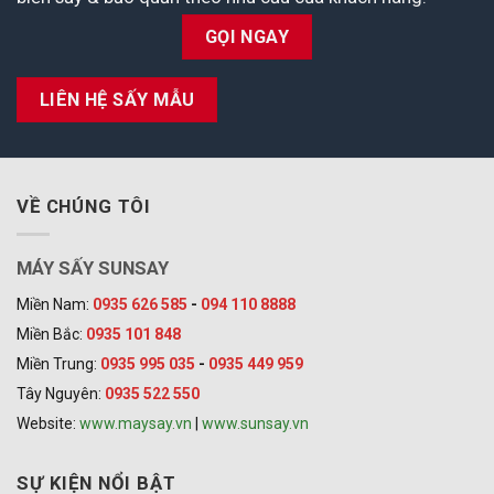
GỌI NGAY
LIÊN HỆ SẤY MẪU
VỀ CHÚNG TÔI
MÁY SẤY SUNSAY
Miền Nam:
0935 626 585
-
094 110 8888
Miền Bắc:
0935 101 848
Miền Trung:
0935 995 035
-
0935 449 959
Tây Nguyên:
0935 522 550
Website:
www.maysay.vn
|
www.sunsay.vn
SỰ KIỆN NỔI BẬT