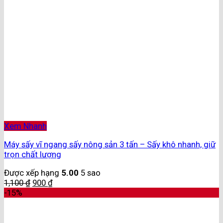
Xem Nhanh
Máy sấy vĩ ngang sấy nông sản 3 tấn – Sấy khô nhanh, giữ
trọn chất lượng
Được xếp hạng
5.00
5 sao
1,100
₫
900
₫
-15%