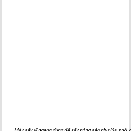
Máy sấy vĩ ngang dùng để sấy nông sản như lúa, ngô,