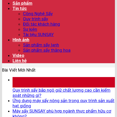
Sản phẩm
Tin tức
Công Nghệ Sấy
Quy trình sấy
Đối tác khách hàng
Sự kiện
Tài liệu SUNSAY
Hình ảnh
Sản phẩm sấy lạnh
Sản phẩm sấy thăng hoa
Video
Liên hệ
Bài Viết Mới Nhất
05
Th8
Quy trình sấy bắp ngô giữ chất lượng cao cần kiểm
soát những gì?
Ứng dụng máy sấy nông sản trong quy trình sản xuất
hạt giống
Máy sấy SUNSAY phù hợp ngành thực phẩm hữu cơ
không?