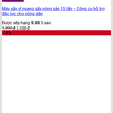
Máy sấy vĩ ngang sấy nông sản 15 tấn – Công cụ hỗ trợ
đắc lực cho nông dân
Được xếp hạng
5.00
5 sao
1,300
₫
1,100
₫
-18%