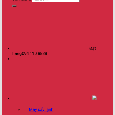
Đặt
hàng
094.110.8888
|
Máy sấy lạnh