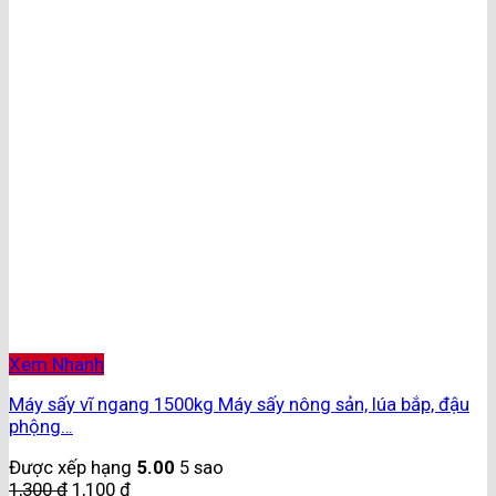
Xem Nhanh
Máy sấy vĩ ngang 1500kg Máy sấy nông sản, lúa bắp, đậu
phộng…
Được xếp hạng
5.00
5 sao
1,300
₫
1,100
₫