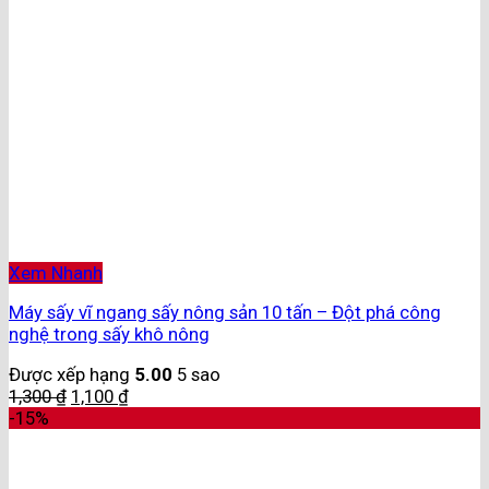
Xem Nhanh
Máy sấy vĩ ngang sấy nông sản 10 tấn – Đột phá công
nghệ trong sấy khô nông
Được xếp hạng
5.00
5 sao
1,300
₫
1,100
₫
-15%