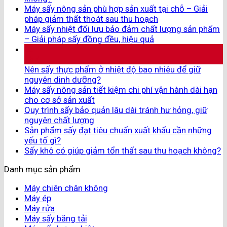
Máy sấy nông sản phù hợp sản xuất tại chỗ – Giải
pháp giảm thất thoát sau thu hoạch
Máy sấy nhiệt đối lưu bảo đảm chất lượng sản phẩm
– Giải pháp sấy đồng đều, hiệu quả
30
Th7
Nên sấy thực phẩm ở nhiệt độ bao nhiêu để giữ
nguyên dinh dưỡng?
Máy sấy nông sản tiết kiệm chi phí vận hành dài hạn
cho cơ sở sản xuất
Quy trình sấy bảo quản lâu dài tránh hư hỏng, giữ
nguyên chất lượng
Sản phẩm sấy đạt tiêu chuẩn xuất khẩu cần những
yếu tố gì?
Sấy khô có giúp giảm tổn thất sau thu hoạch không?
Danh mục sản phẩm
Máy chiên chân không
Máy ép
Máy rửa
Máy sấy băng tải