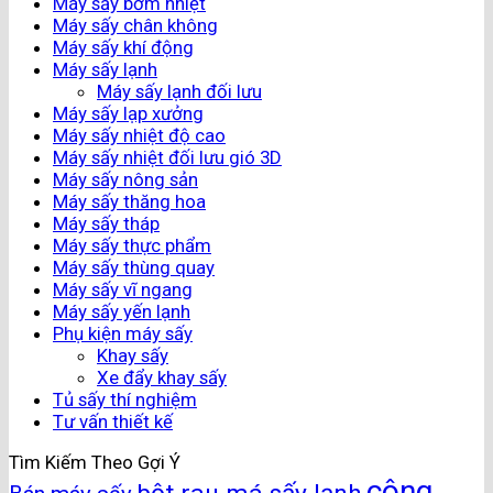
Máy sấy bơm nhiệt
Máy sấy chân không
Máy sấy khí động
Máy sấy lạnh
Máy sấy lạnh đối lưu
Máy sấy lạp xưởng
Máy sấy nhiệt độ cao
Máy sấy nhiệt đối lưu gió 3D
Máy sấy nông sản
Máy sấy thăng hoa
Máy sấy tháp
Máy sấy thực phẩm
Máy sấy thùng quay
Máy sấy vĩ ngang
Máy sấy yến lạnh
Phụ kiện máy sấy
Khay sấy
Xe đẩy khay sấy
Tủ sấy thí nghiệm
Tư vấn thiết kế
Tìm Kiếm Theo Gợi Ý
công