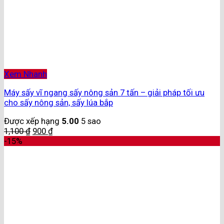
Xem Nhanh
Máy sấy vĩ ngang sấy nông sản 7 tấn – giải pháp tối ưu
cho sấy nông sản, sấy lúa bắp
Được xếp hạng
5.00
5 sao
1,100
₫
900
₫
-15%