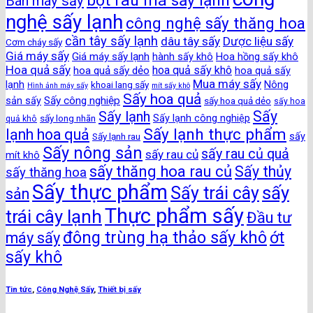
bột rau má sấy lạnh
Bán máy sấy
nghệ sấy lạnh
công nghệ sấy thăng hoa
cần tây sấy lạnh
dâu tây sấy
Dược liệu sấy
Cơm cháy sấy
Giá máy sấy
Giá máy sấy lạnh
hành sấy khô
Hoa hồng sấy khô
Hoa quả sấy
hoa quả sấy khô
hoa quả sấy dẻo
hoa quả sấy
Mua máy sấy
lạnh
khoai lang sấy
Nông
Hình ảnh máy sấy
mít sấy khô
Sấy hoa quả
Sấy công nghiệp
sản sấy
sấy hoa quả dẻo
sấy hoa
Sấy
Sấy lạnh
sấy long nhãn
Sấy lạnh công nghiệp
quả khô
Sấy lạnh thực phẩm
lạnh hoa quả
Sấy lạnh rau
sấy
Sấy nông sản
sấy rau củ quả
sấy rau củ
mít khô
sấy thăng hoa rau củ
Sấy thủy
sấy thăng hoa
Sấy thực phẩm
sấy
Sấy trái cây
sản
Thực phẩm sấy
trái cây lạnh
Đầu tư
đông trùng hạ thảo sấy khô
ớt
máy sấy
sấy khô
Tin tức
,
Công Nghệ Sấy
,
Thiết bị sấy