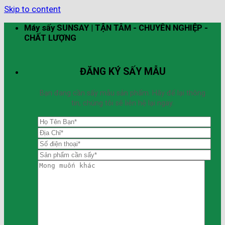
Skip to content
Máy sấy SUNSAY | TẬN TÂM - CHUYÊN NGHIỆP -
CHẤT LƯỢNG
ĐĂNG KÝ SẤY MẪU
Bạn đang cần sấy mẫu sản phẩm. Hãy để lại thông
tin, chúng tôi sẽ liên hệ lại ngay.