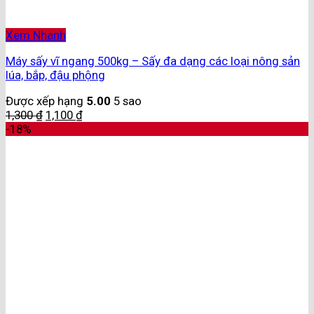
Xem Nhanh
Máy sấy vĩ ngang 500kg – Sấy đa dạng các loại nông sản
lúa, bắp, đậu phộng
Được xếp hạng
5.00
5 sao
1,300
₫
1,100
₫
-18%