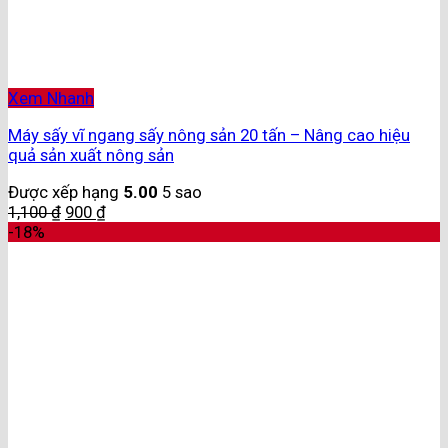
Xem Nhanh
Máy sấy vĩ ngang sấy nông sản 20 tấn – Nâng cao hiệu
quả sản xuất nông sản
Được xếp hạng
5.00
5 sao
1,100
₫
900
₫
-18%